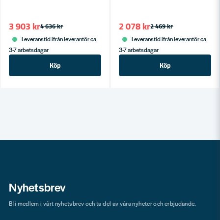
3 903 kr
2 078 kr
4 636 kr
2 469 kr
Leveranstid ifrån leverantör ca
Leveranstid ifrån leverantör ca
3-7 arbetsdagar
3-7 arbetsdagar
Köp
Köp
Nyhetsbrev
Bli medlem i vårt nyhetsbrev och ta del av våra nyheter och erbjudande.