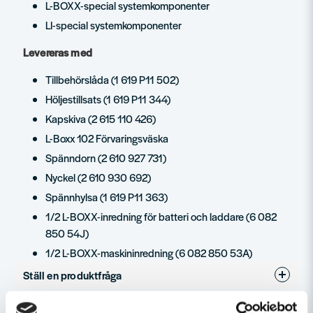
L-BOXX-special systemkomponenter
LI-special systemkomponenter
Levereras med
Tillbehörslåda (1 619 P11 502)
Höljestillsats (1 619 P11 344)
Kapskiva (2 615 110 426)
L-Boxx 102 Förvaringsväska
Spänndorn (2 610 927 731)
Nyckel (2 610 930 692)
Spännhylsa (1 619 P11 363)
1/2 L-BOXX-inredning för batteri och laddare (6 082
850 54J)
1/2 L-BOXX-maskininredning (6 082 850 53A)
Ställ en produktfråga
question
Fråga oss något om denna produkten...