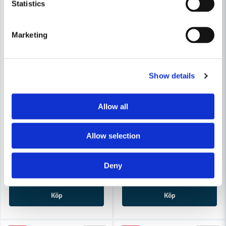
Statistics
Skicka fråga
Marketing
Show details
Allow all
BOSCH PROFESSIONAL
BOSCH PROFESSIONAL
Bosch GOP 55-36 Multimaskin STARLOCK MAX med tbh (55
Bosch GOP 40-30 Multimask
Allow selection
6 781 kr
4 634 kr
8 056 kr
5 505 kr
Deny
Leveranstid ifrån leverantör ca
Leveranstid ifrån leverantör ca
3-7 arbetsdagar
3-7 arbetsdagar
Köp
Köp