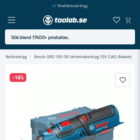
Kvalitetsverktyg
Fraktfritt över 999 SEK*
En järnhandel för alla
Sök bland 17400+ produkter..
Butik i Göteborg
Multiverktyg
Bosch GRO 12V-35 Universalverktyg 12V C&G (Naken)
-
16
%