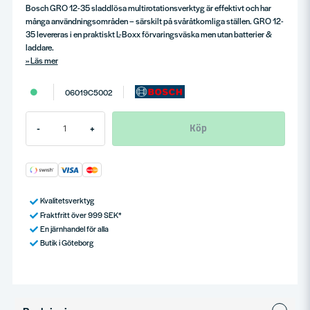
Bosch GRO 12-35 sladdlösa multirotationsverktyg är effektivt och har
många användningsområden – särskilt på svåråtkomliga ställen. GRO 12-
35 levereras i en praktiskt L-Boxx förvaringsväska men utan batterier &
laddare.
Läs mer
06019C5002
Köp
-
+
Kvalitetsverktyg
Fraktfritt över 999 SEK*
En järnhandel för alla
Butik i Göteborg