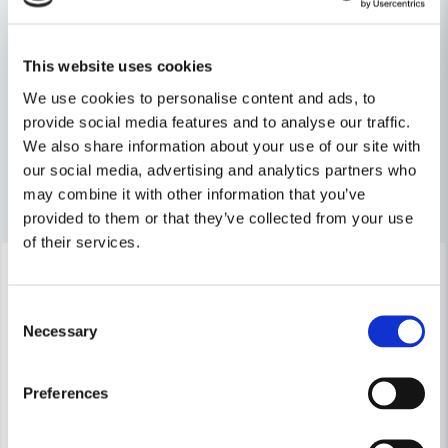
Relaterade kategorier
Multiverktyg
Eldrivet
This website uses cookies
name
We use cookies to personalise content and ads, to
Namn
Maskin, Laser & Handverktyg
provide social media features and to analyse our traffic.
We also share information about your use of our site with
our social media, advertising and analytics partners who
email
Mejladress
Andra produkter i kategorin
may combine it with other information that you’ve
provided to them or that they’ve collected from your use
of their services.
-16%
-16%
Ja, ni får publicera min fråga
Consent
Necessary
Selection
Preferences