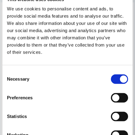
-13%
-8%
We use cookies to personalise content and ads, to
provide social media features and to analyse our traffic.
We also share information about your use of our site with
our social media, advertising and analytics partners who
may combine it with other information that you’ve
provided to them or that they’ve collected from your use
Skicka fråga
of their services.
Consent
Necessary
Selection
HIKOKI POWERTOOLS
Preferences
HiKOKI UV3628DA Betongvibrator 4,0ah 36V Multi Volt (Utan b
HIKOKI POWERTOOLS
HiKOKI CV12DA Multiverktyg 12
5 760 kr
Statistics
6 589 kr
1 961 kr
2 141 kr
Leveranstid ifrån leverantör ca
Finns i Webblager
3-7 arbetsdagar