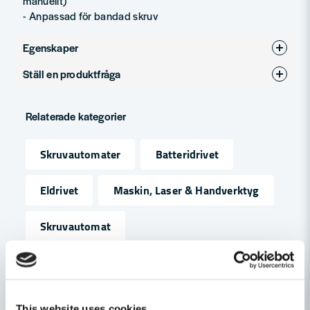
manuellt)
-
Anpassad för bandad skruv
Egenskaper
Ställ en produktfråga
Varumärke
HiKOKI
question
Produkttyp
skruvautomat
Fråga oss något om denna produkten...
Relaterade kategorier
Skruvautomater
Batteridrivet
name
Namn
Eldrivet
Maskin, Laser & Handverktyg
Skruvautomat
email
Mejladress
Andra produkter i kategorin
Ja, ni får publicera min fråga
This website uses cookies