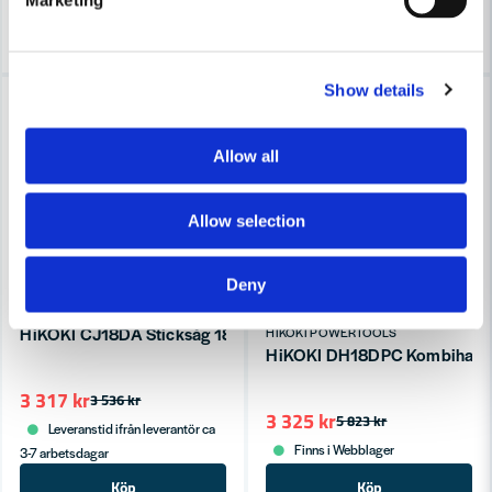
Marketing
Köp
Köp
Show details
-6%
-43%
Allow all
Allow selection
Deny
HIKOKI POWERTOOLS
HiKOKI CJ18DA Sticksåg 18V HCS (utan batterier)
HIKOKI POWERTOOLS
HiKOKI DH18DPC Kombihammar
3 317 kr
3 536 kr
3 325 kr
5 823 kr
Leveranstid ifrån leverantör ca
Finns i Webblager
3-7 arbetsdagar
Köp
Köp