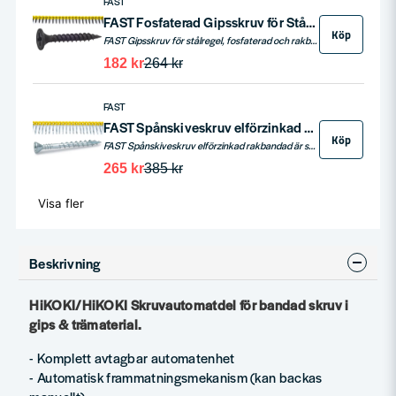
FAST
FAST Fosfaterad Gipsskruv för Stålregel, Rakbandad – 1000st
Köp
FAST Gipsskruv för stålregel, fosfaterad och rakbandad, är utformad för att effektivt fästa gipsskivor på stålreglar upp till 0,9 mm tjocklek. Dessa skruvar levereras i en låda med 1000 st bandade skruvar och använder PH2 bits.
182 kr
264 kr
FAST
FAST Spånskiveskruv elförzinkad rakbandad för träregel 1000st
Köp
FAST Spånskiveskruv elförzinkad rakbandad är speciellt designad för att fästa spånskivor på träreglar. Skruven är utrustad med rillor under huvudet som fräser och försänker, vilket ger en snygg och jämn yta. Ytbehandlad med elförzinkning för ökad hållbarhet och korrosionsskydd. Levereras rakbandad i en låda med 1000 skruvar, och har en skruvskalle med PH2-spår.
265 kr
385 kr
Visa fler
Beskrivning
HiKOKI/HiKOKI Skruvautomatdel för bandad skruv i
gips & trämaterial.
- Komplett avtagbar automatenhet
-
Automatisk frammatningsmekanism (kan backas