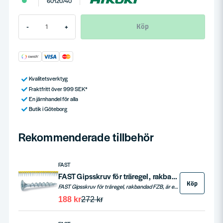
60120740
Köp
-
+
Kvalitetsverktyg
Fraktfritt över 999 SEK*
En järnhandel för alla
Butik i Göteborg
Rekommenderade tillbehör
FAST
FAST Gipsskruv för träregel, rakbandad FZB – 1000st
Köp
FAST Gipsskruv för träregel, rakbandad FZB, är elförzinkad och utformad för effektiv infästning av gipsskivor på träreglar. Levereras i en låda med 1000 skruvar, perfekt för både professionella och DIY-projekt.
188 kr
272 kr