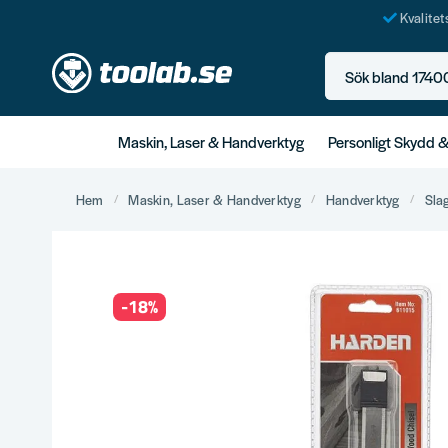
Kvalite
Sök bland 17400+ p
Maskin, Laser & Handverktyg
Personligt Skydd 
Hem
Maskin, Laser & Handverktyg
Handverktyg
Sla
-
18
%