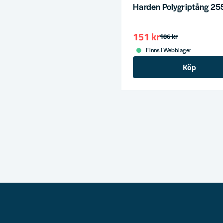
Harden Polygriptång 2
151 kr
186 kr
Finns i Webblager
Köp