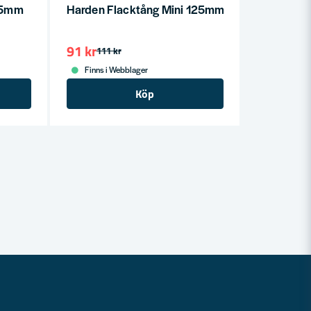
55mm
Harden Flacktång Mini 125mm
91 kr
111 kr
Finns i Webblager
Köp