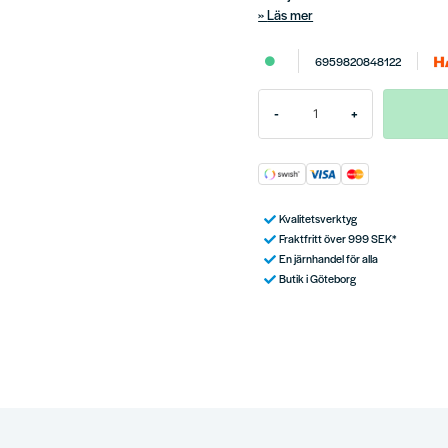
Läs mer
6959820848122
-
+
Kvalitetsverktyg
Fraktfritt över 999 SEK*
En järnhandel för alla
Butik i Göteborg