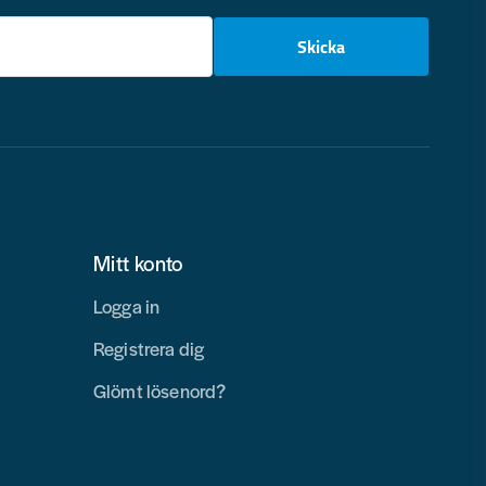
email
Skicka
Mitt konto
Logga in
Registrera dig
Glömt lösenord?