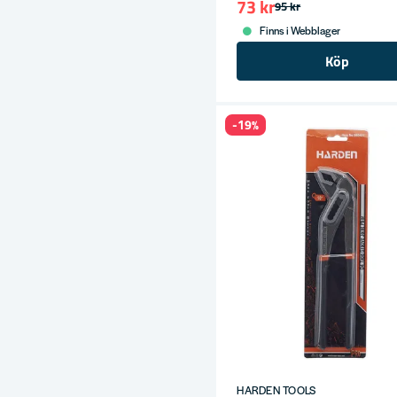
73 kr
ress
95 kr
Finns i Webblager
Köp
-19%
HARDEN TOOLS