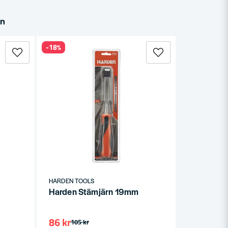
in
-18%
HARDEN TOOLS
Harden Stämjärn 19mm
86 kr
105 kr