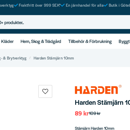
tsverktyg
Fraktfritt över 999 SEK*
En järnhandel för alla
Butik i Göte
rodukter..
& Kläder
Hem, Skog & Trädgård
Tillbehör & Förbrukning
Byggt
g- & Brytverktyg
Harden Stämjärn 10mm
Harden Stämjärn 
89 kr
109 kr
Stämjärn Harden 10mm