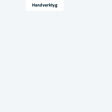
Namn
Mejlad
Handverktyg
Ja, ni får publicera min fråga
Skicka fråga