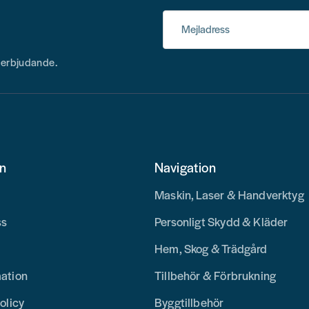
Mejladress
h erbjudande.
on
Navigation
Maskin, Laser & Handverktyg
ss
Personligt Skydd & Kläder
Hem, Skog & Trädgård
mation
Tillbehör & Förbrukning
olicy
Byggtillbehör