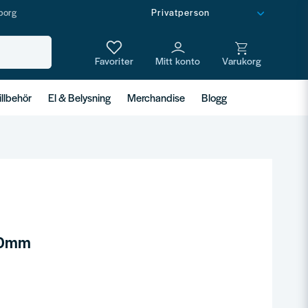
borg
illbehör
El & Belysning
Merchandise
Blogg
10mm