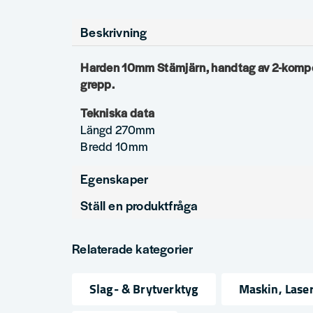
Beskrivning
Harden 10mm Stämjärn, handtag av 2-kompo
grepp.
Tekniska data
Längd 270mm
Bredd 10mm
Egenskaper
Ställ en produktfråga
Produkttyp
Stämjä
question
Fråga oss något om denna produkten...
Relaterade kategorier
Slag- & Brytverktyg
Maskin, Lase
name
email