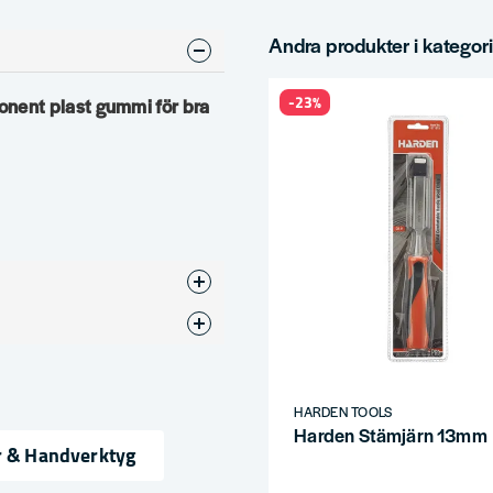
Andra produkter i kategor
-23%
nent plast gummi för bra
rn
HARDEN TOOLS
Harden Stämjärn 13mm
r & Handverktyg