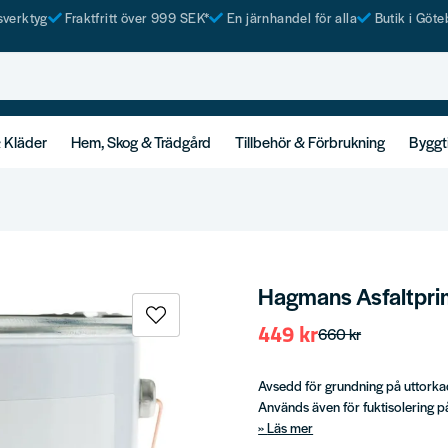
tsverktyg
Fraktfritt över 999 SEK*
En järnhandel för alla
Butik i Göte
& Kläder
Hem, Skog & Trädgård
Tillbehör & Förbrukning
Byggt
Hagmans Asfaltpri
449 kr
660 kr
Avsedd för grundning på uttork
Används även för fuktisolering 
Läs mer