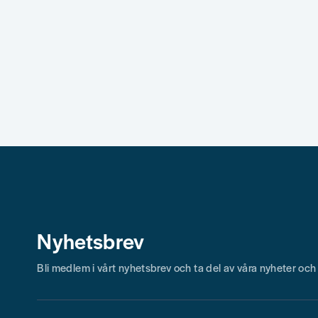
name
email
Namn
Mejlad
Ja, ni får publicera min fråga
Nyhetsbrev
Skicka fråga
Bli medlem i vårt nyhetsbrev och ta del av våra nyheter oc