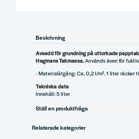
Beskrivning
Avsedd för grundning på uttorkade papptak
Hagmans Takmassa.
Används även för fukti
- Materialåtgång: Ca. 0,2 l/m². 1 liter räcker ti
Tekniska data
Innehåll: 5 liter
Ställ en produktfråga
question
Fråga oss något om denna produkten...
Relaterade kategorier