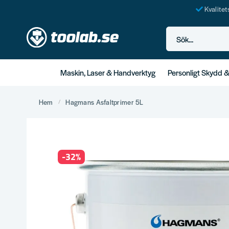
Kvalite
Sök...
Maskin, Laser & Handverktyg
Personligt Skydd 
Hem
Hagmans Asfaltprimer 5L
-
32
%