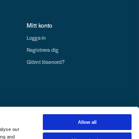
Mitt konto
Logga in
Registrera dig
Glömt lösenord?
Allow all
alyse our
ing and