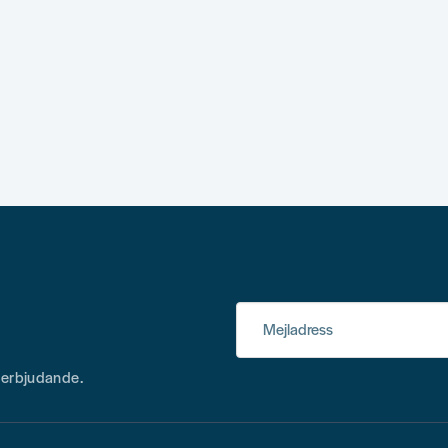
ress
Mejladress
h erbjudande.