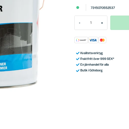
7315070552537
-
+
Kvalitetsverktyg
Fraktfritt över 999 SEK*
En järnhandel för alla
Butik i Göteborg