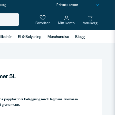
borg
illbehör
El & Belysning
Merchandise
Blogg
mer 5L
ade papptak före beläggning med Hagmans Takmassa.
på grundmurar.