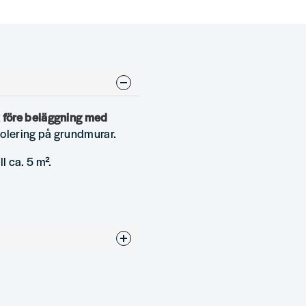
 före beläggning med
solering på grundmurar.
ll ca. 5 m².