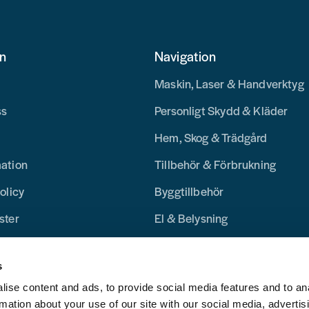
on
Navigation
Maskin, Laser & Handverktyg
ss
Personligt Skydd & Kläder
Hem, Skog & Trädgård
mation
Tillbehör & Förbrukning
olicy
Byggtillbehör
ster
El & Belysning
Merchandise
s
Blogg
ise content and ads, to provide social media features and to an
rmation about your use of our site with our social media, advertis