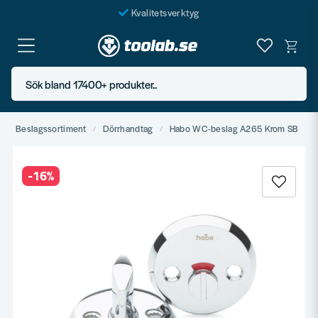
Kvalitetsverktyg
Fraktfritt över 999 SEK*
En järnhandel för alla
Sök bland 17400+ produkter..
Butik i Göteborg
Beslagssortiment
Dörrhandtag
Habo WC-beslag A265 Krom SB
-
16
%