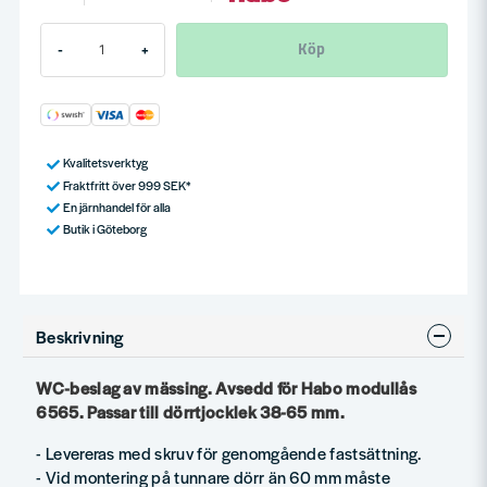
Köp
-
+
Kvalitetsverktyg
Fraktfritt över 999 SEK*
En järnhandel för alla
Butik i Göteborg
Beskrivning
WC-beslag av mässing. Avsedd för Habo modullås
6565. Passar till dörrtjocklek 38-65 mm.
- Levereras med skruv för genomgående fastsättning.
- Vid montering på tunnare dörr än 60 mm måste