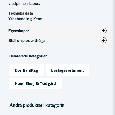
vredpinnen kapas.
Tekniska data
Ytbehandling: Krom
Egenskaper
Ställ en produktfråga
Ytbehandling
Krom
question
Produkttyp
Tillbehör för dörrhandtag
Fråga oss något om denna produkten...
Relaterade kategorier
Dörrhandtag
Beslagssortiment
name
Namn
Hem, Skog & Trädgård
email
Mejladress
Andra produkter i kategorin