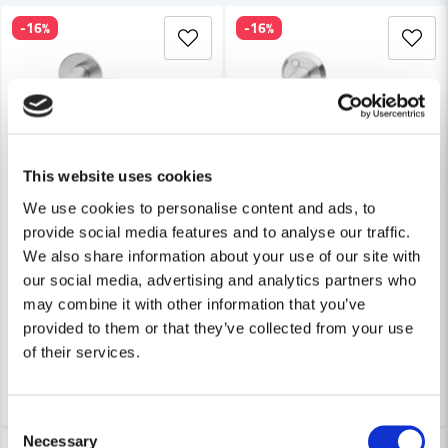
-16%
-16%
Ja, ni får publicera min fråga
This website uses cookies
We use cookies to personalise content and ads, to
HABO
HABO
Skicka fråga
provide social media features and to analyse our traffic.
Habo Dörrhandtag Denver Kombi Borstad krom SB
Habo Dörrhandtag Boston Ko
We also share information about your use of our site with
our social media, advertising and analytics partners who
411 kr
283 kr
488 kr
336 kr
may combine it with other information that you’ve
Leveranstid ifrån leverantör ca
Leveranstid ifrån leverantör ca
provided to them or that they’ve collected from your use
7-10 arbetsdagar
7-10 arbetsdagar
of their services.
Köp
Köp
Consent
Necessary
Selection