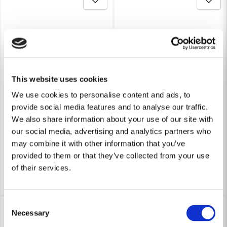
This website uses cookies
HABO
Skicka fråga
We use cookies to personalise content and ads, to
Habo Dörrhandtag Chicago R
HABO
provide social media features and to analyse our traffic.
Habo Dörrhandtag Boston RFR SB
We also share information about your use of our site with
316 kr
375 kr
our social media, advertising and analytics partners who
316 kr
375 kr
may combine it with other information that you’ve
Leveranstid ifrån leverantör ca
Finns i Webblager
7-10 arbetsdagar
provided to them or that they’ve collected from your use
of their services.
Köp
Köp
Consent
-16%
-16%
Necessary
Selection