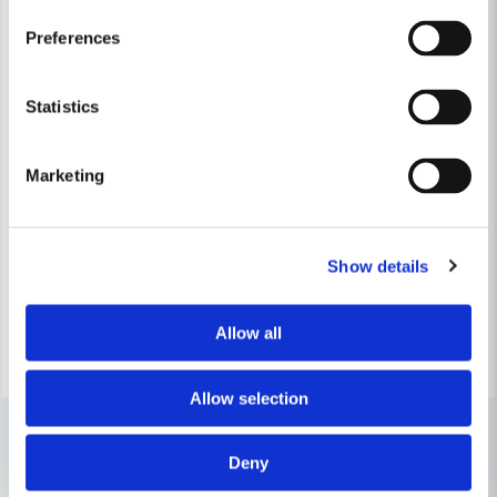
Preferences
Statistics
HABO
HABO
Marketing
Habo Dörrhandtag Boston Kombi RFR SB
Habo Dörrhandtag Chicago K
283 kr
283 kr
336 kr
336 kr
Show details
Leveranstid ifrån leverantör ca
Leveranstid ifrån leverantör ca
7-10 arbetsdagar
7-10 arbetsdagar
Allow all
Köp
Köp
Allow selection
Deny