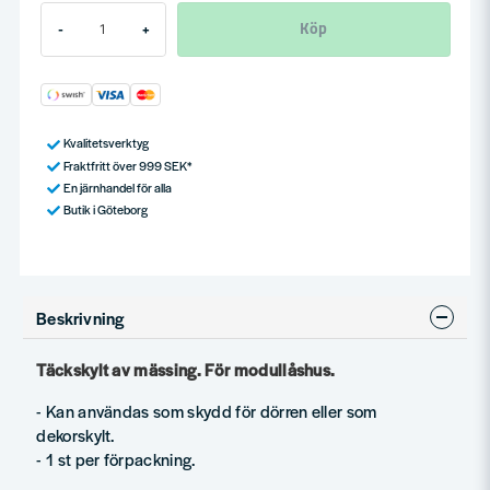
Köp
-
+
Kvalitetsverktyg
Fraktfritt över 999 SEK*
En järnhandel för alla
Butik i Göteborg
Beskrivning
Täckskylt av mässing. För modullåshus.
- Kan användas som skydd för dörren eller som
dekorskylt.
- 1 st per förpackning.