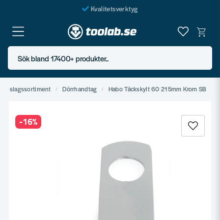
Kvalitetsverktyg
Fraktfritt över 999 SEK*
En järnhandel för alla
Sök bland 17400+ produkter..
Butik i Göteborg
Beslagssortiment
Dörrhandtag
Habo Täckskylt 60 215mm Krom SB
-
16
%