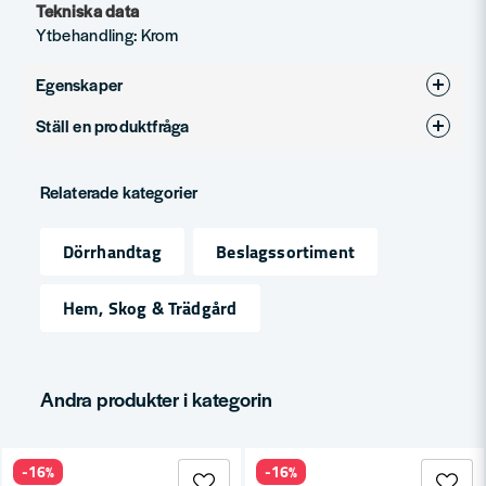
Tekniska data
Ytbehandling: Krom
Egenskaper
Ställ en produktfråga
Ytbehandling
Krom
question
Produkttyp
Tillbehör för dörrhandtag
Fråga oss något om denna produkten...
Relaterade kategorier
Dörrhandtag
Beslagssortiment
name
Namn
Hem, Skog & Trädgård
email
Mejladress
Andra produkter i kategorin
-16%
-16%
Ja, ni får publicera min fråga