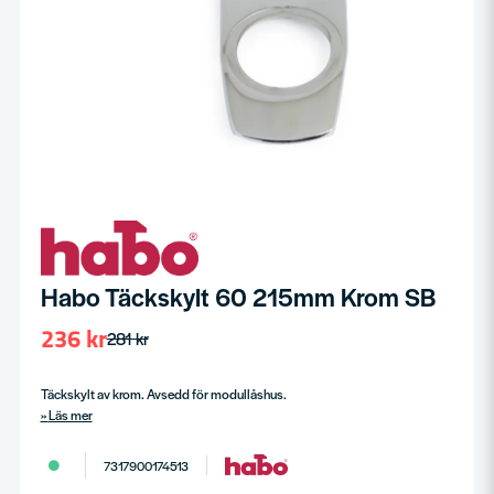
Habo Täckskylt 60 215mm Krom SB
236 kr
281 kr
Täckskylt av krom. Avsedd för modullåshus.
Läs mer
7317900174513