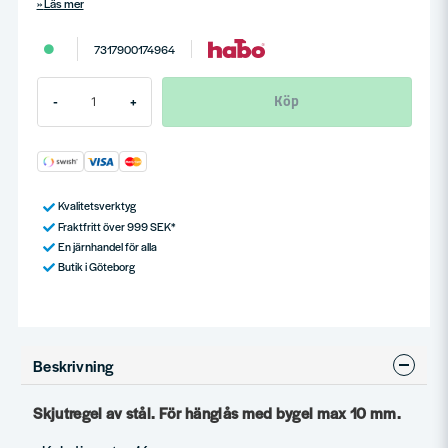
Läs mer
7317900174964
Köp
-
+
Kvalitetsverktyg
Fraktfritt över 999 SEK*
En järnhandel för alla
Butik i Göteborg
Beskrivning
Skjutregel av stål. För hänglås med bygel max 10 mm.