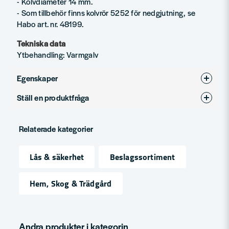
- Kolvdiameter 14 mm.
- Som tillbehör finns kolvrör 5252 för nedgjutning, se
Habo art. nr. 48199.
Tekniska data
Ytbehandling: Varmgalv
Egenskaper
Ställ en produktfråga
Ytbehandling
Varmgalvad
question
Produkttyp
Grindklinkor
Fråga oss något om denna produkten...
Relaterade kategorier
Lås & säkerhet
Beslagssortiment
name
Namn
Hem, Skog & Trädgård
email
Mejladress
Andra produkter i kategorin