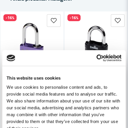
-16%
-16%
Ja, ni får publicera min fråga
Skicka fråga
This website uses cookies
We use cookies to personalise content and ads, to
HABO
HABO
provide social media features and to analyse our traffic.
Habo Hänglås 203-30 Kombi Lila SB
Habo Hänglås 203-55 Kombi
We also share information about your use of our site with
our social media, advertising and analytics partners who
85 kr
163 kr
101 kr
193 kr
may combine it with other information that you’ve
Leveranstid ifrån leverantör ca
Leveranstid ifrån leverantör ca
provided to them or that they’ve collected from your use
7-10 arbetsdagar
7-10 arbetsdagar