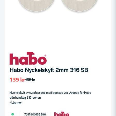
Habo Nyckelskylt 2mm 316 SB
139 kr
165 kr
Nyckelskylt av syrafast stål med borstad yta. Avsedd för Habo
dörrhandtag 316-serien.
Läs mer
7317900166396