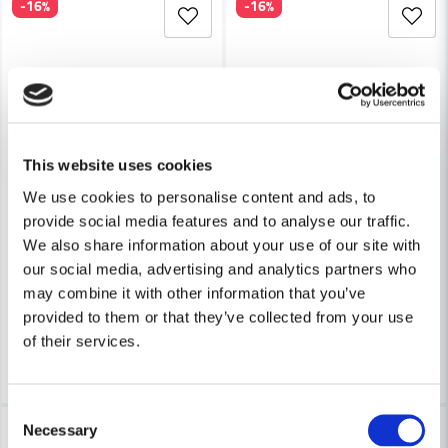
-16%
-16%
Ja, ni får publicera min fråga
This website uses cookies
HABO
We use cookies to personalise content and ads, to
Skicka fråga
Habo Dörrhandtag Chicago R
HABO
provide social media features and to analyse our traffic.
Habo Dörrhandtag Boston RFR SB
We also share information about your use of our site with
our social media, advertising and analytics partners who
316 kr
375 kr
316 kr
may combine it with other information that you’ve
375 kr
Leveranstid ifrån leverantör ca
provided to them or that they’ve collected from your use
Finns i Webblager
7-10 arbetsdagar
of their services.
Köp
Köp
Consent
-16%
-16%
Necessary
Selection