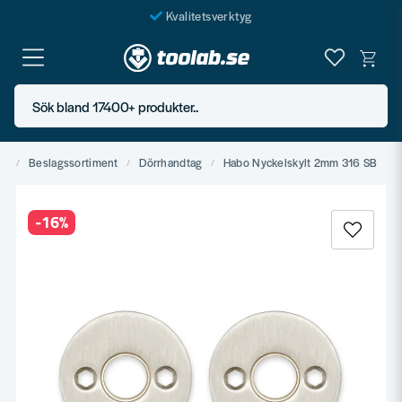
Kvalitetsverktyg
Fraktfritt över 999 SEK*
En järnhandel för alla
Sök bland 17400+ produkter..
Butik i Göteborg
rd
Beslagssortiment
Dörrhandtag
Habo Nyckelskylt 2mm 316 SB
-
16
%