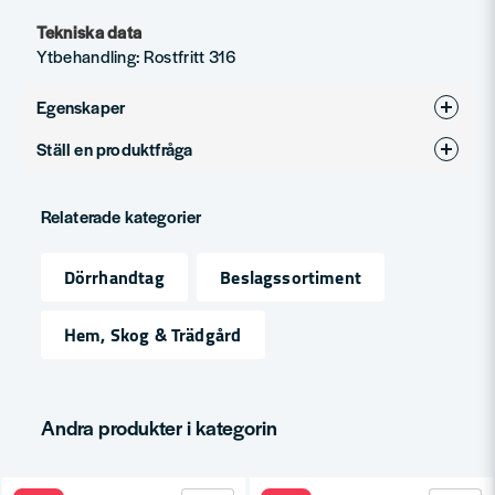
Tekniska data
Ytbehandling: Rostfritt 316
Egenskaper
Ställ en produktfråga
Ytbehandling
Rostfritt 316
question
Produkttyp
Tillbehör för dörrhandtag
Fråga oss något om denna produkten...
Relaterade kategorier
Dörrhandtag
Beslagssortiment
name
Namn
Hem, Skog & Trädgård
email
Mejladress
Andra produkter i kategorin