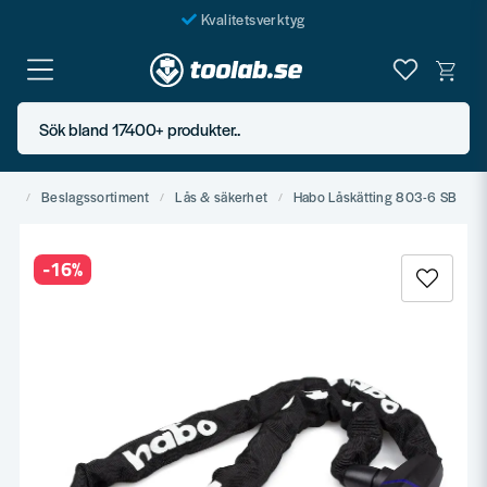
Kvalitetsverktyg
Fraktfritt över 999 SEK*
En järnhandel för alla
Sök bland 17400+ produkter..
Butik i Göteborg
ård
Beslagssortiment
Lås & säkerhet
Habo Låskätting 803-6 SB
-
16
%