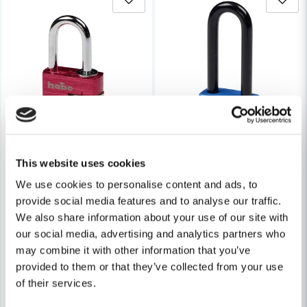
Skicka fråga
This website uses cookies
We use cookies to personalise content and ads, to
HABO
HABO
provide social media features and to analyse our traffic.
Habo Hänglås 203-30 Kombi Röd SB
Habo Hänglås 704-40HB63 V
We also share information about your use of our site with
our social media, advertising and analytics partners who
85 kr
109 kr
101 kr
129 kr
may combine it with other information that you’ve
Leveranstid ifrån leverantör ca
Leveranstid ifrån leverantör ca
provided to them or that they’ve collected from your use
7-10 arbetsdagar
7-10 arbetsdagar
of their services.
Köp
Köp