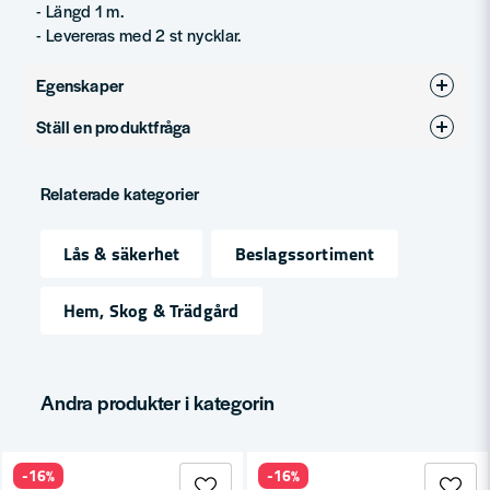
- Längd 1 m.
- Levereras med 2 st nycklar.
Egenskaper
Ställ en produktfråga
Produkttyp
Hänglås
question
Fråga oss något om denna produkten...
Relaterade kategorier
Lås & säkerhet
Beslagssortiment
name
Namn
Hem, Skog & Trädgård
email
Mejladress
Andra produkter i kategorin
-16%
-16%
Ja, ni får publicera min fråga