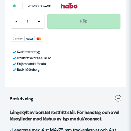
7317900167430
Köp
-
+
Kvalitetsverktyg
Fraktfritt över 999 SEK*
En järnhandel för alla
Butik i Göteborg
Beskrivning
Långskylt av borstat rostfritt stål. För handtag och oval
låscylinder med låshus av typ modul/connect.
- Levereras med 4 st M4x75 mm tryckeskruvar och 4 st