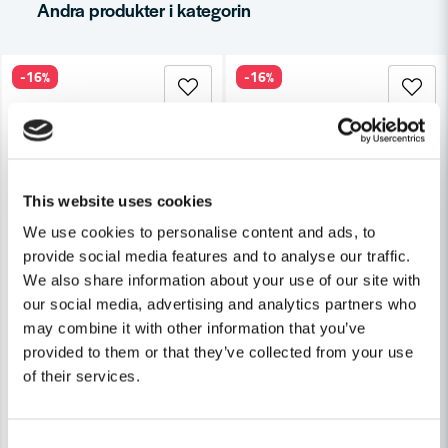
Andra produkter i kategorin
-16%
-16%
Ja, ni får publicera min fråga
This website uses cookies
We use cookies to personalise content and ads, to
provide social media features and to analyse our traffic.
HABO
Skicka fråga
We also share information about your use of our site with
Habo Dörrhandtag Chicago R
HABO
our social media, advertising and analytics partners who
Habo Dörrhandtag Boston RFR SB
may combine it with other information that you’ve
316 kr
375 kr
provided to them or that they’ve collected from your use
316 kr
375 kr
Leveranstid ifrån leverantör ca
of their services.
Finns i Webblager
7-10 arbetsdagar
Köp
Köp
Consent