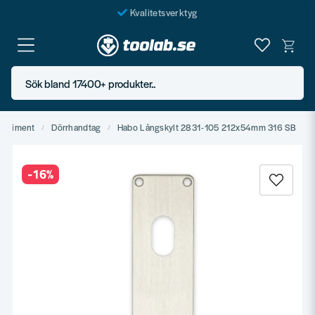
Kvalitetsverktyg
Fraktfritt över 999 SEK*
En järnhandel för alla
Sök bland 17400+ produkter..
Butik i Göteborg
ortiment
Dörrhandtag
Habo Långskylt 2831-105 212x54mm 316 SB
-
16
%