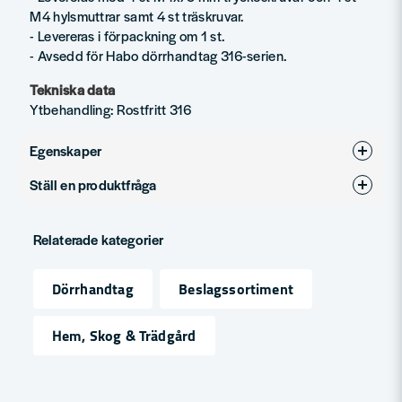
M4 hylsmuttrar samt 4 st träskruvar.
- Levereras i förpackning om 1 st.
- Avsedd för Habo dörrhandtag 316-serien.
Tekniska data
Ytbehandling: Rostfritt 316
Egenskaper
Ställ en produktfråga
Ytbehandling
Rostfritt 316
question
Produkttyp
Tillbehör för dörrhandtag
Fråga oss något om denna produkten...
Relaterade kategorier
Dörrhandtag
Beslagssortiment
name
Namn
Hem, Skog & Trädgård
email
Mejladress