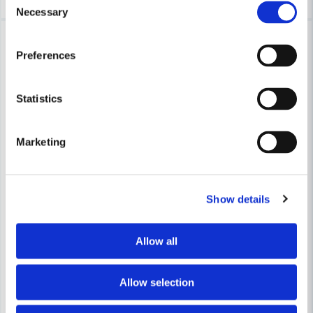
Necessary
Selection
-16%
-16%
Preferences
Statistics
Marketing
HABO
HABO
Habo Dörrhandtag Boston Kombi RFR SB
Habo Dörrhandtag Chicago K
Show details
283 kr
283 kr
336 kr
336 kr
Allow all
Leveranstid ifrån leverantör ca
Leveranstid ifrån leverantör ca
7-10 arbetsdagar
7-10 arbetsdagar
Köp
Köp
Allow selection