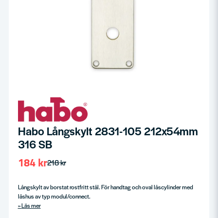
Habo Långskylt 2831-105 212x54mm
316 SB
184 kr
218 kr
Långskylt av borstat rostfritt stål. För handtag och oval låscylinder med
låshus av typ modul/connect.
Läs mer