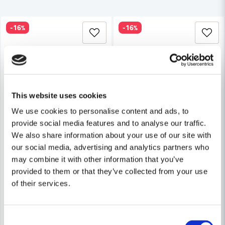
-16%
-16%
Ja, ni får publicera min fråga
This website uses cookies
We use cookies to personalise content and ads, to
provide social media features and to analyse our traffic.
HABO
Skicka fråga
Habo Dörrhandtag Chicago R
HABO
We also share information about your use of our site with
Habo Dörrhandtag Boston RFR SB
our social media, advertising and analytics partners who
may combine it with other information that you’ve
316 kr
375 kr
316 kr
provided to them or that they’ve collected from your use
375 kr
Leveranstid ifrån leverantör ca
of their services.
Finns i Webblager
7-10 arbetsdagar
Köp
Köp
Consent