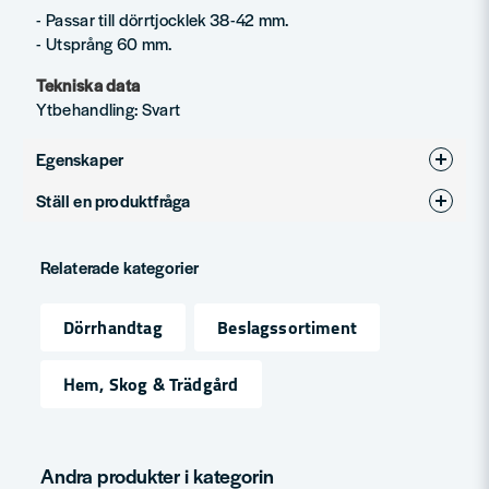
- Passar till dörrtjocklek 38-42 mm.
- Utsprång 60 mm.
Tekniska data
Ytbehandling: Svart
Egenskaper
Ställ en produktfråga
Ytbehandling
Svart
question
Produkttyp
Dörrhandtag
Fråga oss något om denna produkten...
Relaterade kategorier
Dörrhandtag
Beslagssortiment
name
Namn
Hem, Skog & Trädgård
email
Mejladress
Andra produkter i kategorin