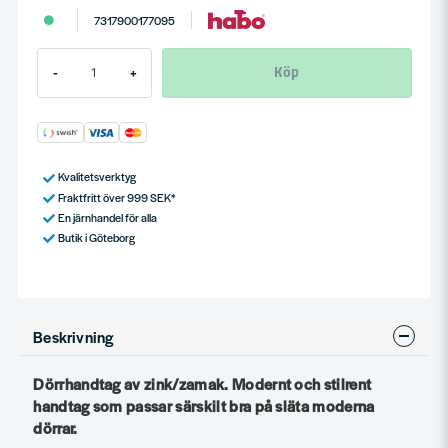
7317900177095
Köp
-
+
Kvalitetsverktyg
Fraktfritt över 999 SEK*
En järnhandel för alla
Butik i Göteborg
Beskrivning
Dörrhandtag av zink/zamak. Modernt och stilrent
handtag som passar särskilt bra på släta moderna
dörrar.