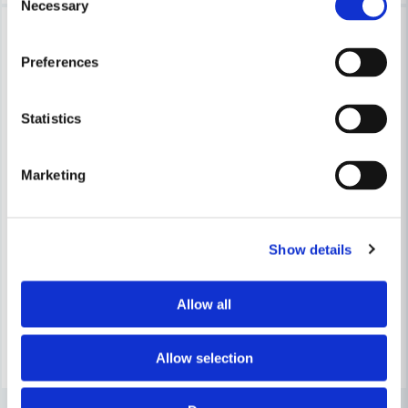
Necessary
Selection
-16%
-16%
Preferences
Statistics
Marketing
HABO
HABO
Habo Dörrhandtag Boston Kombi RFR SB
Habo Dörrhandtag Chicago K
Show details
283 kr
283 kr
336 kr
336 kr
Leveranstid ifrån leverantör ca
Leveranstid ifrån leverantör ca
Allow all
7-10 arbetsdagar
7-10 arbetsdagar
Köp
Köp
Allow selection