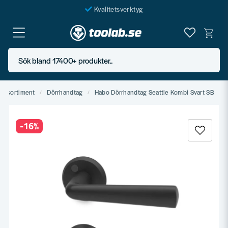
Kvalitetsverktyg
Fraktfritt över 999 SEK*
En järnhandel för alla
Sök bland 17400+ produkter..
Butik i Göteborg
agssortiment
Dörrhandtag
Habo Dörrhandtag Seattle Kombi Svart SB
-
16
%