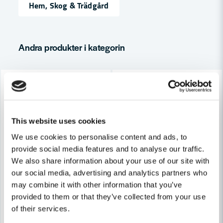
Namn
Hem, Skog & Trädgård
email
Mejladress
Andra produkter i kategorin
-16%
-16%
Ja, ni får publicera min fråga
This website uses cookies
We use cookies to personalise content and ads, to
provide social media features and to analyse our traffic.
We also share information about your use of our site with
our social media, advertising and analytics partners who
HABO
HABO
Skicka fråga
Habo Dörrhandtag Denver Kombi Borstad krom SB
Habo Dörrhandtag Boston Ko
may combine it with other information that you’ve
provided to them or that they’ve collected from your use
of their services.
411 kr
283 kr
488 kr
336 kr