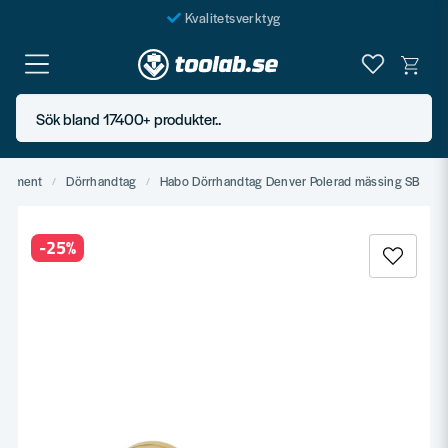
Kvalitetsverktyg
Fraktfritt över 999 SEK*
En järnhandel för alla
Sök bland 17400+ produkter..
Butik i Göteborg
rtiment
Dörrhandtag
Habo Dörrhandtag Denver Polerad mässing SB
-
25
%