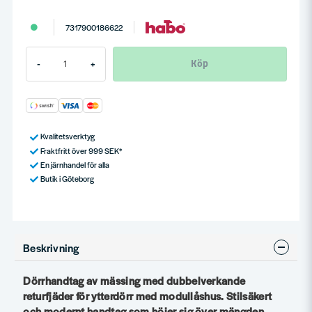
7317900186622
Köp
-
+
Kvalitetsverktyg
Fraktfritt över 999 SEK*
En järnhandel för alla
Butik i Göteborg
Beskrivning
Dörrhandtag av mässing med dubbelverkande
returfjäder för ytterdörr med modullåshus. Stilsäkert
och modernt handtag som höjer sig över mängden.