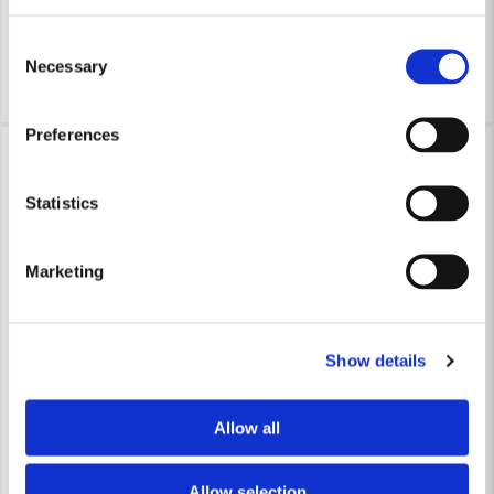
Leveranstid ifrån leverantör ca
Leveranstid ifrån leverantör ca
7-10 arbetsdagar
7-10 arbetsdagar
Consent
Necessary
Köp
Köp
Selection
Preferences
-16%
-16%
Statistics
Marketing
HABO
Show details
Habo Dörrhandtag Chicago R
HABO
Habo Dörrhandtag Boston RFR SB
Allow all
316 kr
375 kr
316 kr
375 kr
Leveranstid ifrån leverantör ca
Allow selection