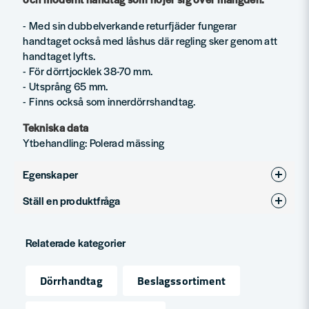
- Med sin dubbelverkande returfjäder fungerar
handtaget också med låshus där regling sker genom att
handtaget lyfts.
- För dörrtjocklek 38-70 mm.
- Utsprång 65 mm.
- Finns också som innerdörrshandtag.
Tekniska data
Ytbehandling: Polerad mässing
Egenskaper
Ställ en produktfråga
Ytbehandling
Mässing polerad
question
Produkttyp
Dörrhandtag
Fråga oss något om denna produkten...
Relaterade kategorier
Dörrhandtag
Beslagssortiment
name