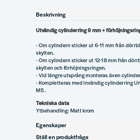
Beskrivning
Utvändig cylinderring 9 mm + förhöjningsri
- Om cylindern sticker ut 6-11 mm från dörr
skylten.
- Om cylindern sticker ut 12-18 mm från dör
skylten och förhöjningsringen.
- Vid längre utsprång monteras även cylinder
- Kompletteras med invändig cylinderring Un
M5
.
Tekniska data
Ytbehandling: Matt krom
Egenskaper
Ställ en produktfråga
Ytbehandling
Krom matt