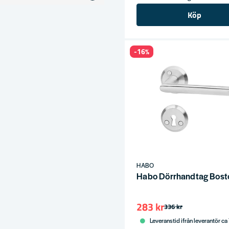
Köp
-16%
ress
HABO
Habo Dörrhandtag Bost
283 kr
336 kr
Leveranstid ifrån leverantör ca