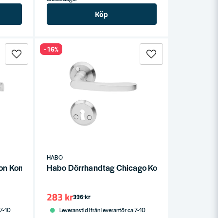
Köp
-16%
HABO
on Kombi RFR SB
Habo Dörrhandtag Chicago Kombi RFR SB
283 kr
336 kr
 7-10
Leveranstid ifrån leverantör ca 7-10