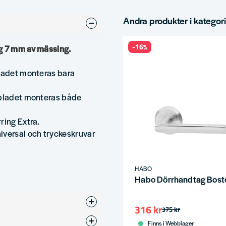
Andra produkter i kategor
-16%
ng 7 mm av mässing.
bladet monteras bara
rbladet monteras både
ring Extra.
iversal och tryckeskruvar
HABO
Habo Dörrhandtag Bost
316 kr
375 kr
Finns i Webblager