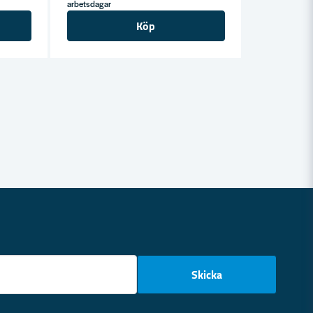
arbetsdagar
Köp
email
Skicka