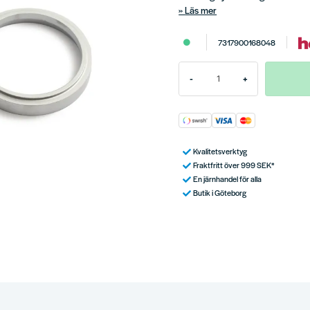
Läs mer
7317900168048
-
+
Kvalitetsverktyg
Fraktfritt över 999 SEK*
En järnhandel för alla
Butik i Göteborg