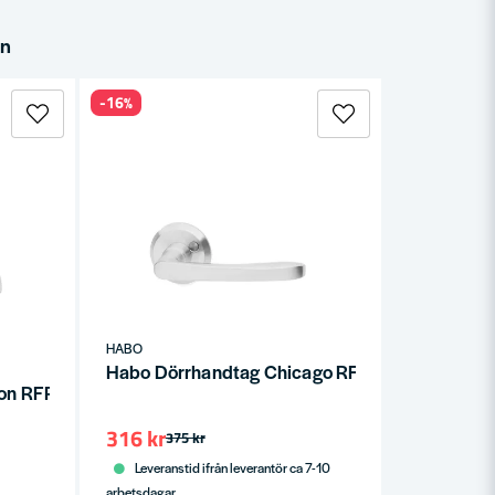
in
-16%
HABO
Habo Dörrhandtag Chicago RFR SB
on RFR SB
316 kr
375 kr
Leveranstid ifrån leverantör ca 7-10
arbetsdagar