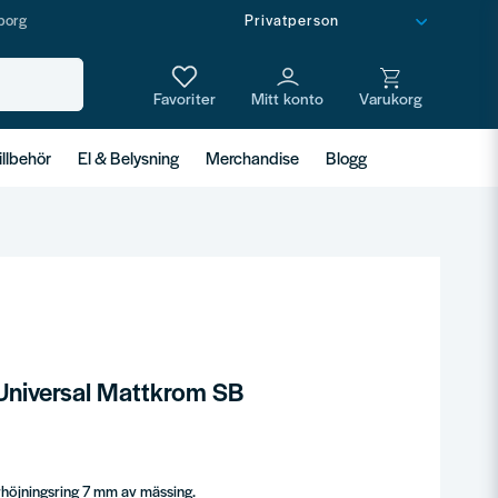
borg
illbehör
El & Belysning
Merchandise
Blogg
Universal Mattkrom SB
rhöjningsring 7 mm av mässing.