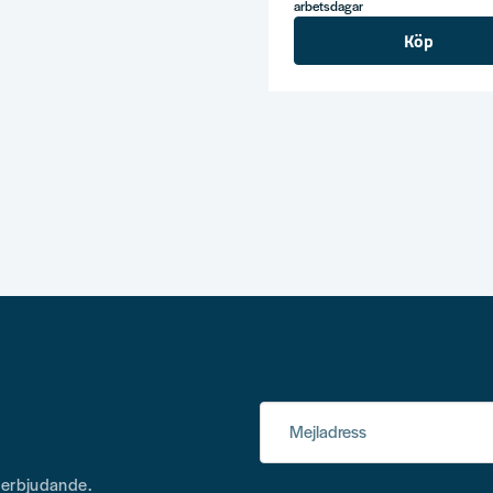
arbetsdagar
Köp
Mejladress
h erbjudande.