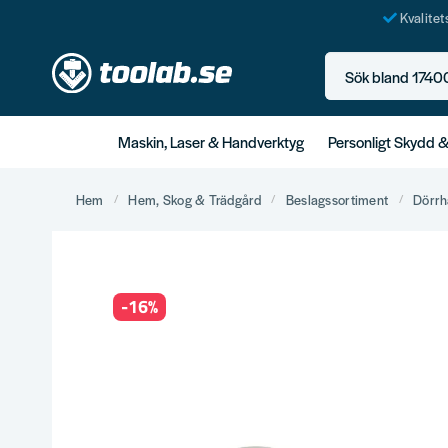
Kvalite
Sök bland 17400+ p
Maskin, Laser & Handverktyg
Personligt Skydd 
Hem
Hem, Skog & Trädgård
Beslagssortiment
Dörrh
-
16
%