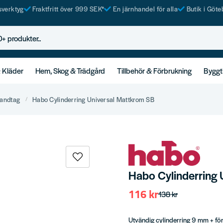
tsverktyg
Fraktfritt över 999 SEK*
En järnhandel för alla
Butik i Göte
rodukter..
& Kläder
Hem, Skog & Trädgård
Tillbehör & Förbrukning
Byggt
andtag
Habo Cylinderring Universal Mattkrom SB
Habo Cylinderring 
116 kr
138 kr
Utvändig cylinderring 9 mm + fö