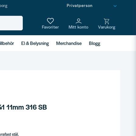
borg
illbehör
El & Belysning
Merchandise
Blogg
 41 11mm 316 SB
rafast stål.