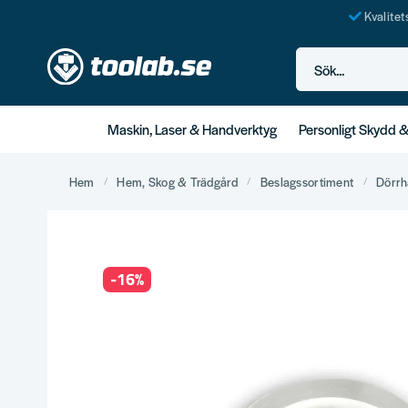
Kvalite
Sök...
Maskin, Laser & Handverktyg
Personligt Skydd 
Hem
Hem, Skog & Trädgård
Beslagssortiment
Dörrh
-
16
%