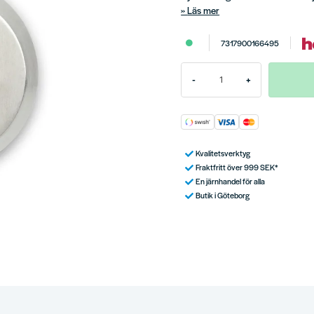
Läs mer
7317900166495
-
+
Kvalitetsverktyg
Fraktfritt över 999 SEK*
En järnhandel för alla
Butik i Göteborg