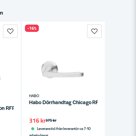
in
-16%
HABO
Habo Dörrhandtag Chicago RFR SB
on RFR SB
316 kr
375 kr
Leveranstid ifrån leverantör ca 7-10
arbetsdagar