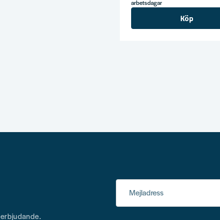
arbetsdagar
Köp
Mejladress
h erbjudande.