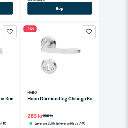
Köp
-16%
HABO
on Kombi RFR SB
Habo Dörrhandtag Chicago Kombi RFR SB
283 kr
336 kr
 7-10
Leveranstid ifrån leverantör ca 7-10