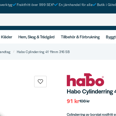
tsverktyg
Fraktfritt över 999 SEK*
En järnhandel för alla
Butik i Göte
& Kläder
Hem, Skog & Trädgård
Tillbehör & Förbrukning
Byggt
andtag
Habo Cylinderring 41 11mm 316 SB
Habo Cylinderring
91 kr
108 kr
Cylinderring av borstat rostfritt sy