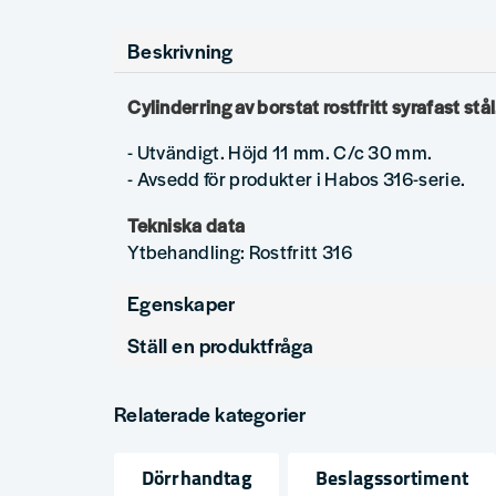
Beskrivning
Cylinderring av borstat rostfritt syrafast stål
- Utvändigt. Höjd 11 mm. C/c 30 mm.
- Avsedd för produkter i Habos 316-serie.
Tekniska data
Ytbehandling: Rostfritt 316
Egenskaper
Ställ en produktfråga
Ytbehandling
Rostfritt 316
question
Produkttyp
Tillbehör för dörrhandtag
Fråga oss något om denna produkten...
Relaterade kategorier
Dörrhandtag
Beslagssortiment