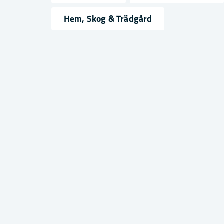
name
email
Namn
Mejlad
Hem, Skog & Trädgård
Ja, ni får publicera min fråga
Skicka fråga