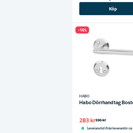
ress
Köp
-16%
HABO
Habo Dörrhandtag Bost
283 kr
336 kr
Leveranstid ifrån leverantör ca