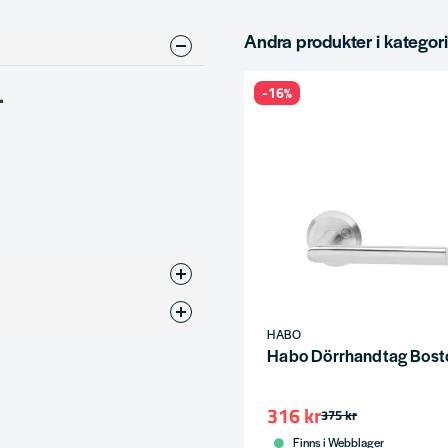
Andra produkter i kategor
-16%
.
HABO
Habo Dörrhandtag Bost
316 kr
375 kr
Finns i Webblager