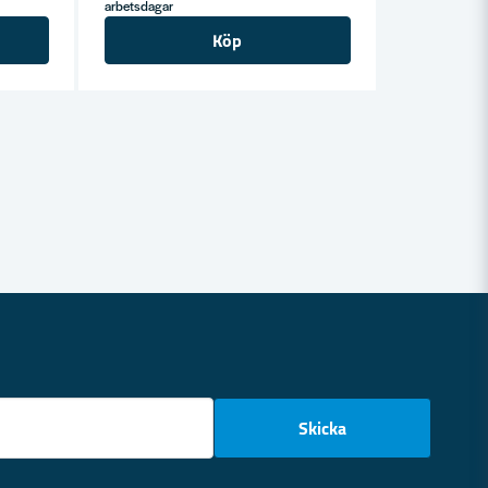
arbetsdagar
Köp
email
Skicka