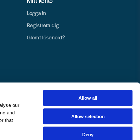
Mitt konto
Logga in
Registrera dig
Glömt lösenord?
Allow all
alyse our
ing and
Allow selection
r that
Deny
Copyright © 2025 Toolab Verktyg AB.