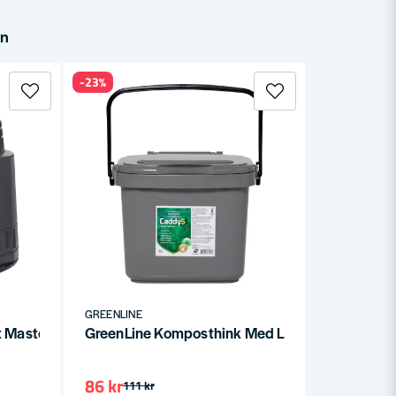
in
-23%
GREENLINE
 Master 375L
GreenLine Komposthink Med Lock Grå 5L
86 kr
111 kr