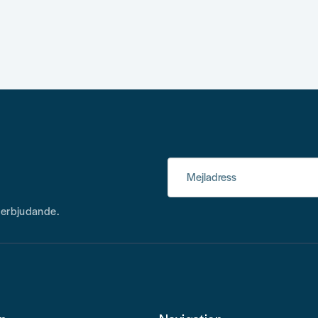
Mejladress
h erbjudande.