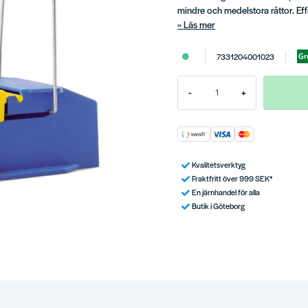
mindre och medelstora råttor. Eff
Läs mer
7331204001023
-
+
Kvalitetsverktyg
Fraktfritt över 999 SEK*
En järnhandel för alla
Butik i Göteborg