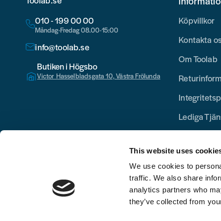
Toolab.se
Informati
010 - 199 00 00
Köpvillkor
Måndag-Fredag 08.00-15:00
Kontakta o
info@toolab.se
Om Toolab
Butiken i Högsbo
Victor Hasselbladsgata 10, Västra Frölunda
Returinfor
Integritetsp
Lediga Tjän
This website uses cookie
We use cookies to personal
traffic. We also share info
analytics partners who may
they’ve collected from your