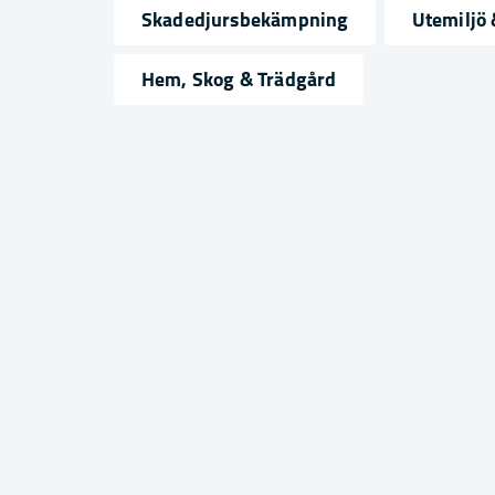
Skadedjursbekämpning
Utemiljö 
name
email
Namn
Mejlad
Hem, Skog & Trädgård
Ja, ni får publicera min fråga
Skicka fråga