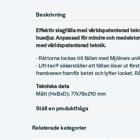
Beskrivning
Effektiv slagfälla med världspatenterad tekn
husdjur. Anpassad för mindre och medelstora 
med världspatenterad teknik.
- Råttorna lockas till fällan med Mjölners un
- Lift-tec® säkerställer att fällan löser ut fö
frambenen framför betet och lyfter locket. 
Tekniska data
Mått (HxBxD): 77x78x210 mm
Ställ en produktfråga
question
Fråga oss något om denna produkten...
Relaterade kategorier