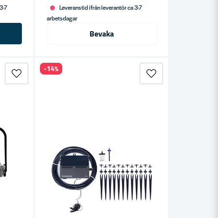
 3-7
Leveranstid ifrån leverantör ca 3-7
arbetsdagar
Bevaka
-14%