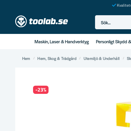
Kvalite
Sök...
Maskin, Laser & Handverktyg
Personligt Skydd 
Hem
Hem, Skog & Trädgård
Utemiljö & Underhåll
Sk
-
23
%