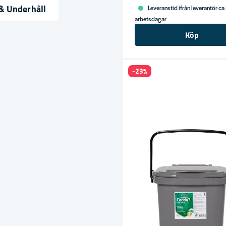
& Underhåll
Leveranstid ifrån leverantör ca
arbetsdagar
ress
Köp
-23%