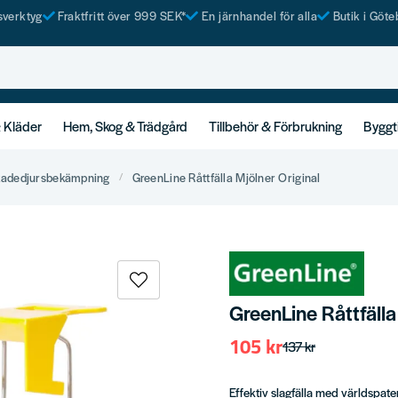
tsverktyg
Fraktfritt över 999 SEK*
En järnhandel för alla
Butik i Göte
& Kläder
Hem, Skog & Trädgård
Tillbehör & Förbrukning
Byggt
adedjursbekämpning
GreenLine Råttfälla Mjölner Original
GreenLine Råttfälla
105 kr
137 kr
Effektiv slagfälla med världspat