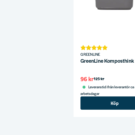
GREENLINE
GreenLine Komposthink
96 kr
125 kr
Leveranstid ifrån leverantör ca
arbetsdagar
Köp