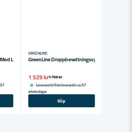
GREENLINE
 Med Lock Grå 7L
GreenLine Droppbevattningssystem EADS-12
1 529 kr
1 769 kr
 3-7
Leveranstid ifrån leverantör ca 3-7
arbetsdagar
Köp