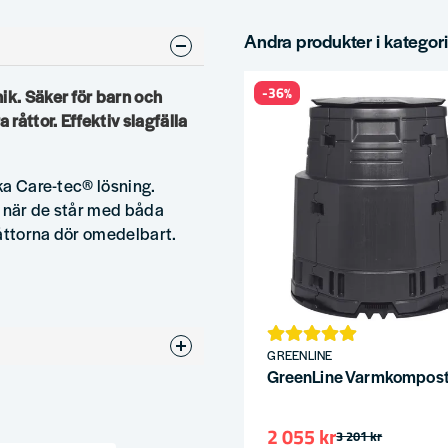
Andra produkter i kategor
-36%
ik. Säker för barn och
råttor. Effektiv slagfälla
ika Care-tec® lösning.
rst när de står med båda
Råttorna dör omedelbart.
GREENLINE
GreenLine Varmkompost
2 055 kr
3 201 kr