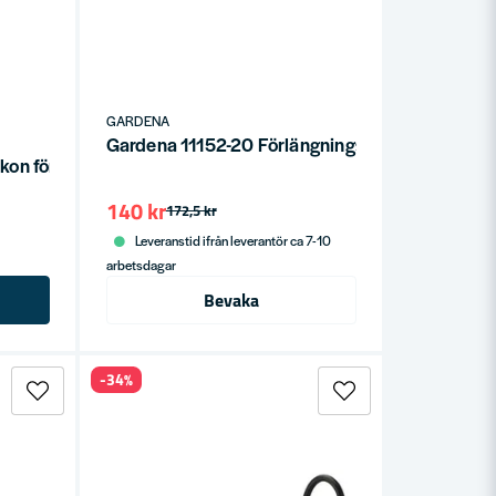
GARDENA
Gardena 11152-20 Förlängningsrör
kon för Tryckspruta
140 kr
172,5 kr
Leveranstid ifrån leverantör ca 7-10
arbetsdagar
Bevaka
-34%