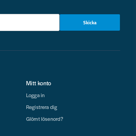
email
Skicka
Mitt konto
Logga in
Registrera dig
Glömt lösenord?