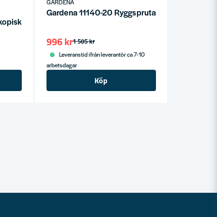
GARDENA
Gardena 11140-20 Ryggspruta 12L
opiskt rör
996 kr
1 505 kr
Leveranstid ifrån leverantör ca 7-10
arbetsdagar
Köp