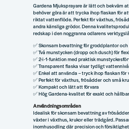
Gardena Mjuksprayare är lätt och bekväm at
behöver göra är att trycka ihop flaskan för a
riktat vattenflöde. Perfekt för växthus, frös
andra känsliga grödor. Denna kvalitetsproduk
redskap i den noggranna odlarens verktygsl
✅ Skonsam bevattning för groddplantor och
✅ Två munstycken (dropp och dusch) för fle
✅ 2-i-1-funktion med praktisk munstyckesför
✅ Transparent flaska visar tydligt vattenniv
✅ Enkel att använda – tryck ihop flaskan för 
✅ Perfekt för växthus, frösådder och små kr
✅ Kompakt och lätt att förvara
✅ Hög Gardena-kvalitet för exakt och hållba
Användningsområden
Idealisk för skonsam bevattning av frösådde
växter i växthus, krukor eller trädgård. Passa
inomhusodling där precision och försiktighet ä