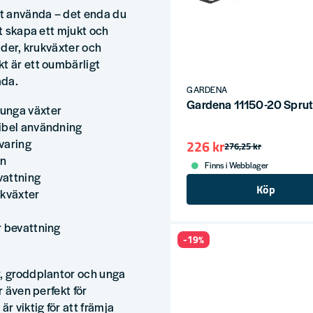
t använda – det enda du
tt skapa ett mjukt och
ådder, krukväxter och
t är ett oumbärligt
åda.
GARDENA
Gardena 11150-20 Sprut
 unga växter
xibel användning
varing
226 kr
276,25 kr
ån
Finns i Webblager
vattning
Köp
ukväxter
r bevattning
-19%
r, groddplantor och unga
r även perfekt för
r viktig för att främja