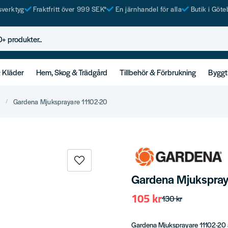
tsverktyg
Fraktfritt över 999 SEK*
En järnhandel för alla
Butik i Göte
rodukter..
& Kläder
Hem, Skog & Trädgård
Tillbehör & Förbrukning
Byggt
r
Gardena Mjuksprayare 11102-20
Gardena Mjukspray
105 kr
130 kr
Gardena Mjuksprayare 11102-20 ä