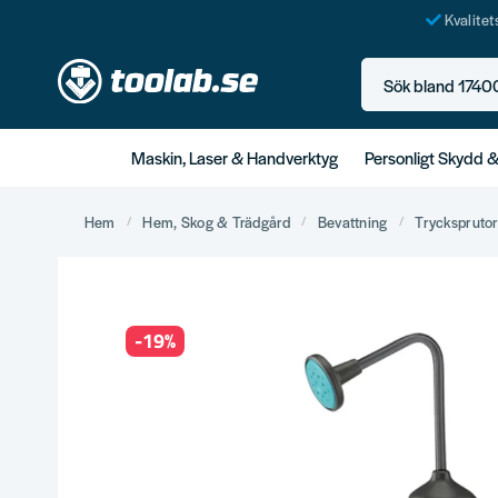
Kvalite
Sök bland 17400+ p
Maskin, Laser & Handverktyg
Personligt Skydd 
Hem
Hem, Skog & Trädgård
Bevattning
Tryckspruto
-
19
%