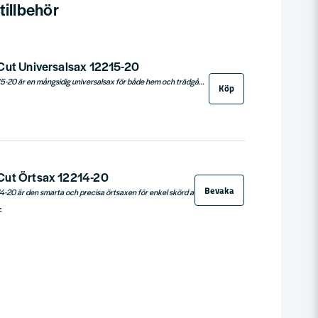
illbehör
Cut Universalsax 12215-20
Gardena MultiCut 12215-20 är en mångsidig universalsax för både hem och trädgård. Med slitstarka och vassa blad i rostfritt stål ger den exakta och rena snitt i allt från kartong och papper till rep och förpackningar. De ergonomiska ErgoTec-handtagen med mjuka greppytor ger hög komfort och säker hantering – oavsett om du är vänster- eller högerhänt. Saxen är livsmedelssäker och tål maskindisk, vilket gör den hygienisk och lätt att rengöra. Tillverkad med över 70 % återvunnen plast och 25 års garanti, är MultiCut ett hållbart och pålitligt verktyg för alla dina klippbehov.
Köp
Cut Örtsax 12214-20
Bevaka
Gardena HerbCut 12214-20 är den smarta och precisa örtsaxen för enkel skörd av färska örter som rosmarin, timjan och salvia. De vassa bladen i rostfritt stål ger rena snitt, medan de tre integrerade avbladsningshålen gör det enkelt att dra bort blad från stjälken i en rörelse. Ergonomiska ErgoTec-handtag med mjuka greppytor ger komfortabel användning – oavsett om du är vänster- eller högerhänt. Saxen är livsmedelssäker, lukt- och smakneutral samt tillverkad av mer än 70 % återvunnen plast. HerbCut är diskmaskinssäker och levereras med hela 25 års garanti.
r