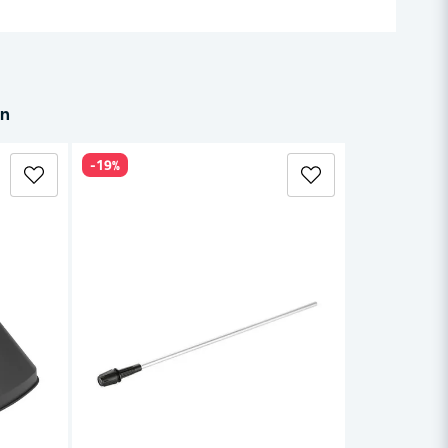
in
-19%