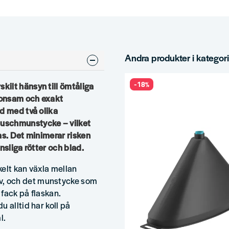
Andra produkter i kategor
-18%
ilt hänsyn till ömtåliga
konsam och exakt
d med två olika
uschmunstycke – vilket
ras. Det minimerar risken
nsliga rötter och blad.
elt kan växla mellan
, och det munstycke som
 fack på flaskan.
 alltid har koll på
l.