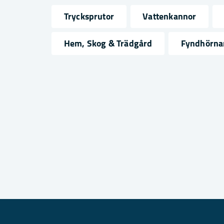
Trycksprutor
Vattenkannor
name
email
Namn
Mejlad
Hem, Skog & Trädgård
Fyndhörna
Ja, ni får publicera min fråga
Skicka fråga