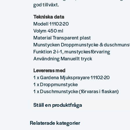
god tillväxt.
Tekniska data
Modell 11102-20
Volym 450 ml
Material Transparent plast
Munstycken Droppmunstycke & duschmuns
Funktion 2-i-1, munstyckesförvaring
Användning Manuellt tryck
Levereras med
1 x Gardena Mjuksprayare 11102-20
1 x Droppmunstycke
1 x Duschmunstycke (förvaras i flaskan)
Ställ en produktfråga
question
Fråga oss något om denna produkten...
Relaterade kategorier