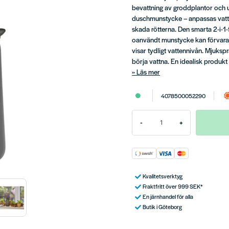
bevattning av groddplantor och 
duschmunstycke – anpassas vattne
skada rötterna. Den smarta 2-i-1
oanvändt munstycke kan förvaras
visar tydligt vattennivån. Mjuksp
börja vattna. En idealisk produkt
Läs mer
4078500052290
-
+
Kvalitetsverktyg
Fraktfritt över 999 SEK*
En järnhandel för alla
Butik i Göteborg