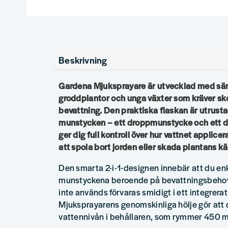
Beskrivning
Gardena Mjuksprayare är utvecklad med särsk
groddplantor och unga växter som kräver s
bevattning. Den praktiska flaskan är utrusta
munstycken – ett droppmunstycke och ett d
ger dig full kontroll över hur vattnet applice
att spola bort jorden eller skada plantans kä
Den smarta 2-i-1-designen innebär att du enk
munstyckena beroende på bevattningsbehov
inte används förvaras smidigt i ett integrerat
Mjuksprayarens genomskinliga hölje gör att du
vattennivån i behållaren, som rymmer 450 m