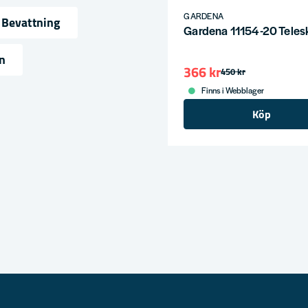
GARDENA
Bevattning
Gardena 11154-20 Telesk
ress
n
366 kr
450 kr
Finns i Webblager
Köp