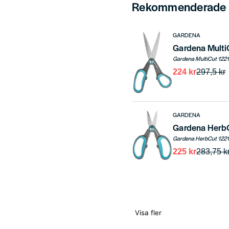
Rekommenderade t
GARDENA
Gardena Multi
224 kr
297,5 kr
GARDENA
Gardena Herb
225 kr
283,75 k
Visa fler