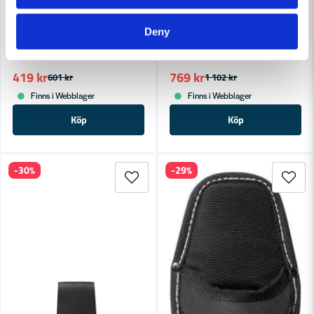
FRISTADS
FRISTADS
Deny
Fristads Snikki Elektrikerfick
Fristads Snikki Hållare Elverktyg Svart 9229 LTHR ONESIZE
419 kr
769 kr
601 kr
1 102 kr
Finns i Webblager
Finns i Webblager
Köp
Köp
-30%
-29%