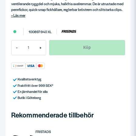
ventilerande ryggdel och mjuka, halkfria axelremmar. De är utrustade med
pennfickor, quick-snap fickhållare, reglerbar bröstrem och slitstarka clips.
Läs mer
100897-940 XL
Köp
-
+
Kvalitetsverktyg
Fraktfritt över 999 SEK*
En järnhandel för alla
Butik i Göteborg
Rekommenderade tillbehör
FRISTADS