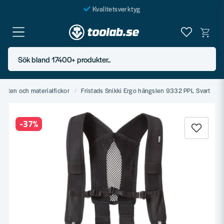
Kvalitetsverktyg
Fraktfritt över 999 SEK*
En järnhandel för alla
Sök bland 17400+ produkter..
Butik i Göteborg
bälten och materialfickor
Fristads Snikki Ergo hängslen 9332 PPL Svart
-
37
%