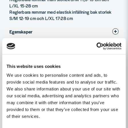
L/XL 15-28 cm
Reglerbara remmar med elastisk infällning bak storlek
S/M 12-19 cm och L/XL 17-28 cm
Egenskaper
Ställ en produktfråga
Kläder
Ja
Recensioner (4)
question
Fråga oss något om denna produkten...
This website uses cookies
Viktor
Relaterade kategorier
för 1 månad sedan
We use cookies to personalise content and ads, to
Stakt och bekväma axelband men man kan ta en
provide social media features and to analyse our traffic.
name
Verktygsbälten och materialfickor
mindre storlek än man tror då den är stor i
Namn
We also share information about your use of our site with
storleken
our social media, advertising and analytics partners who
Arbetskläder
Personligt Skydd & Kläder
may combine it with other information that you’ve
Lukas
email
provided to them or that they’ve collected from your use
för 5 månader sedan
Mejladress
of their services.
Elisabet
Andra produkter i kategorin
för 9 månader sedan