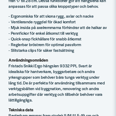
från 17 till 28 cm. Dessa funktioner gör att hängslena kan
anpassas för att passa olika kroppstyper och behov.
- Ergonomiska för att skona rygg, axlar och nacke
- Ventilerande ryggdel för ökad komfort
- Mjuk insida på axelremmarna förhindrar att de halkar av
- Pennfickor för enkel åtkomst till verktyg
- Quick-snap fickhållare för snabb åtkomst
- Reglerbar bröstrem för optimal passform
- Slitstarka clips för säker fastsättning
Användningsområden
Fristads Snikki Ergo hängslen 9332 PPL Svart är
idealiska för hantverkare, byggarbetare och andra
yrkesgrupper som behöver bära tunga verktyg under
lång tid. De är perfekta för användning tillsammans med
verktygsbälten vid byggnation, renovering och andra
arbetsuppgifter där verktyg och tillbehör behöver vara
lättillgängliga.
Tekniska data
Reglerbara remmar fram storlek S/M 11,5-19 cm och