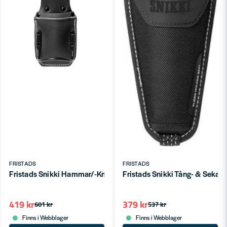
FRISTADS
FRISTADS
Fristads Snikki Hammar/-Knivhållare 9223 LTHR Svart ONESIZ
Fristads Snikki Tång- & Sekat
419 kr
379 kr
601 kr
537 kr
Finns i Webblager
Finns i Webblager