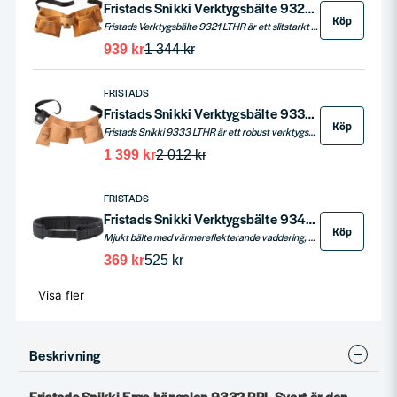
Fristads Snikki Verktygsbälte 9321 LTHR Brun One size
Köp
Fristads Verktygsbälte 9321 LTHR är ett slitstarkt läderbälte för snickare och hemmafixare. Fyra spik och skruvfickor samt sju mindre verktygsfickor håller ordning på bits, pennor och smådelar. Två hammarhållare och hållare för måttband och märksnöre. Nitförstärkt konstruktion, 40 mm nylonrem med side release spänne och bältlängd 122 cm.
939 kr
1 344 kr
FRISTADS
Fristads Snikki Verktygsbälte 9333 LTHR Brun One size
Köp
Fristads Snikki 9333 LTHR är ett robust verktygsbälte i kraftigt spaltläder för snickare, timmermän och montörer. Bältet har 40 mm nylonrem med metallspänne, tre löst hängande spik och skruvfickor, bred tumstocksficka, pennficka och hammarhållare i läder. Nitförstärkta detaljer och längd 122 cm. One size i färgen brun.
1 399 kr
2 012 kr
FRISTADS
Fristads Snikki Verktygsbälte 9343 POLY Svart One size
Köp
Mjukt bälte med värmereflekterande vaddering, som kan kombineras med olika verktygsfickor och hållare för att skapa ett perfekt verktygsbälte för just ditt yrke. Avlastar rygg, höft och midja och ger hög komfort.
369 kr
525 kr
Visa fler
Beskrivning
Fristads Snikki Ergo hängslen 9332 PPL Svart är den