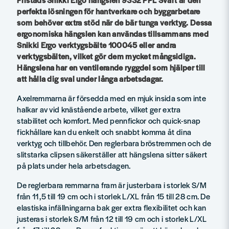
perfekta lösningen för hantverkare och byggarbetare
som behöver extra stöd när de bär tunga verktyg. Dessa
ergonomiska hängslen kan användas tillsammans med
Snikki Ergo verktygsbälte 100045 eller andra
verktygsbälten, vilket gör dem mycket mångsidiga.
Hängslena har en ventilerande ryggdel som hjälper till
att hålla dig sval under långa arbetsdagar.
Axelremmarna är försedda med en mjuk insida som inte
halkar av vid knästående arbete, vilket ger extra
stabilitet och komfort. Med pennfickor och quick-snap
fickhållare kan du enkelt och snabbt komma åt dina
verktyg och tillbehör. Den reglerbara bröstremmen och de
slitstarka clipsen säkerställer att hängslena sitter säkert
på plats under hela arbetsdagen.
De reglerbara remmarna fram är justerbara i storlek S/M
från 11,5 till 19 cm och i storlek L/XL från 15 till 28 cm. De
elastiska infällningarna bak ger extra flexibilitet och kan
justeras i storlek S/M från 12 till 19 cm och i storlek L/XL