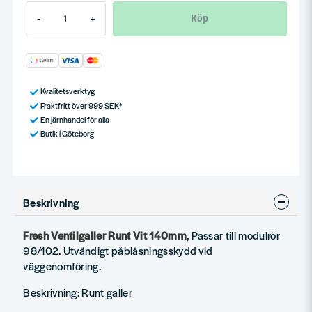
Köp
-
+
Kvalitetsverktyg
Fraktfritt över 999 SEK*
En järnhandel för alla
Butik i Göteborg
Beskrivning
Fresh Ventilgaller Runt Vit 140mm
, Passar till modulrör
98/102. Utvändigt påblåsningsskydd vid
väggenomföring.
Beskrivning: Runt galler