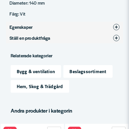
Diameter: 140 mm
Färg: Vit
Egenskaper
Ställ en produktfråga
Produkttyp
Bygg & ventilation
question
Fråga oss något om denna produkten...
Relaterade kategorier
Bygg & ventilation
Beslagssortiment
name
Namn
Hem, Skog & Trädgård
email
Mejladress
Andra produkter i kategorin