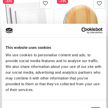
-22%
-23%
Ja, ni får publicera min fråga
Skicka fråga
This website uses cookies
FRESH
FRESH
We use cookies to personalise content and ads, to
Fresh Tallriksventil 180
Fresh Tallriksventil TL125 Trä F
provide social media features and to analyse our traffic.
We also share information about your use of our site with
our social media, advertising and analytics partners who
156 kr
268 kr
201 kr
349 kr
may combine it with other information that you’ve
Leveranstid ifrån leverantör ca
Leveranstid ifrån leverantör ca
provided to them or that they’ve collected from your use
3-7 arbetsdagar
3-7 arbetsdagar
of their services.
Köp
Köp
Consent