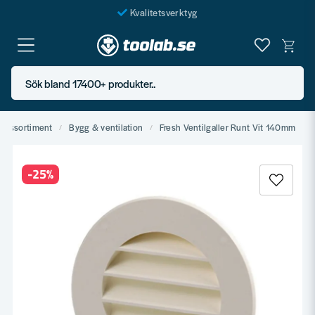
Kvalitetsverktyg
Fraktfritt över 999 SEK*
En järnhandel för alla
Sök bland 17400+ produkter..
Butik i Göteborg
lagssortiment
Bygg & ventilation
Fresh Ventilgaller Runt Vit 140mm
-
25
%