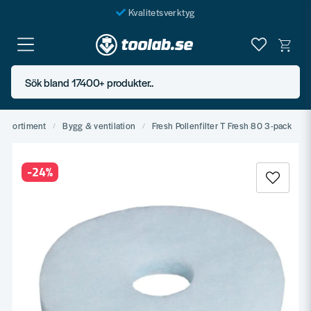
Kvalitetsverktyg
Fraktfritt över 999 SEK*
En järnhandel för alla
Sök bland 17400+ produkter..
Butik i Göteborg
gssortiment
Bygg & ventilation
Fresh Pollenfilter T Fresh 80 3-pack
-
24
%