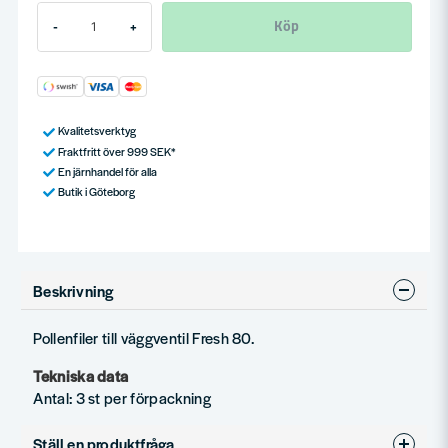
Köp
-
+
Kvalitetsverktyg
Fraktfritt över 999 SEK*
En järnhandel för alla
Butik i Göteborg
Beskrivning
Pollenfiler till väggventil Fresh 80.
Tekniska data
Antal: 3 st per förpackning
Ställ en produktfråga