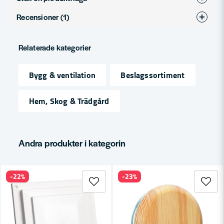
Recensioner (1)
question
Fråga oss något om denna produkten...
Per Gunnar Christer
Relaterade kategorier
för 2 månader sedan
name
Bygg & ventilation
Beslagssortiment
Namn
Hem, Skog & Trädgård
email
Mejladress
Andra produkter i kategorin
Ja, ni får publicera min fråga
-22%
-23%