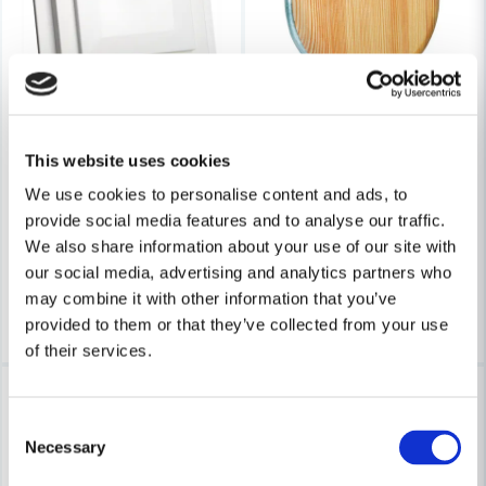
Skicka fråga
FRESH
FRESH
Fresh Tallriksventil 180
Fresh Tallriksventil TL125 Trä F
This website uses cookies
We use cookies to personalise content and ads, to
156 kr
268 kr
provide social media features and to analyse our traffic.
201 kr
349 kr
We also share information about your use of our site with
Leveranstid ifrån leverantör ca
Leveranstid ifrån leverantör ca
our social media, advertising and analytics partners who
3-7 arbetsdagar
3-7 arbetsdagar
may combine it with other information that you’ve
Köp
Köp
provided to them or that they’ve collected from your use
of their services.
-23%
-25%
Consent
Necessary
Selection