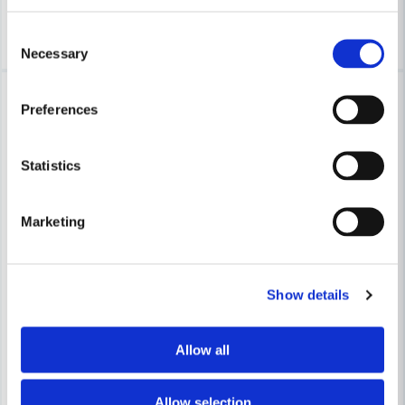
Köp
Köp
Consent
Necessary
Selection
-23%
-25%
Preferences
Statistics
Marketing
FRESH
FRESH
Show details
Fresh Tallriksventil TL100 Trä Frånluft
Fresh Tallriksventil Ø100mm
Allow all
221 kr
55 kr
286 kr
73 kr
Leveranstid ifrån leverantör ca
Leveranstid ifrån leverantör ca
Allow selection