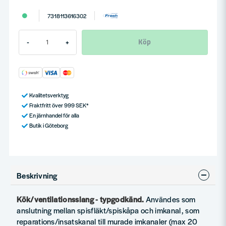
7318113616302
Köp
-
+
Kvalitetsverktyg
Fraktfritt över 999 SEK*
En järnhandel för alla
Butik i Göteborg
Beskrivning
Kök/ventilationsslang - typgodkänd.
Användes som
anslutning mellan spisfläkt/spiskåpa och imkanal, som
reparations/insatskanal till murade imkanaler (max 20