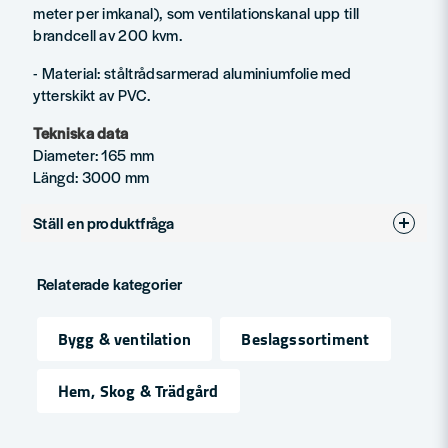
meter per imkanal), som ventilationskanal upp till
brandcell av 200 kvm.
- Material: ståltrådsarmerad aluminiumfolie med
ytterskikt av PVC.
Tekniska data
Diameter: 165 mm
Längd: 3000 mm
Ställ en produktfråga
question
Fråga oss något om denna produkten...
Relaterade kategorier
Bygg & ventilation
Beslagssortiment
name
Namn
Hem, Skog & Trädgård