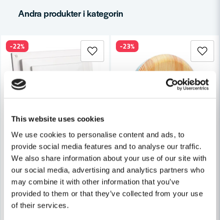
email
Mejladress
Andra produkter i kategorin
-22%
-23%
Ja, ni får publicera min fråga
This website uses cookies
We use cookies to personalise content and ads, to
Skicka fråga
provide social media features and to analyse our traffic.
FRESH
FRESH
We also share information about your use of our site with
Fresh Tallriksventil 180
Fresh Tallriksventil TL125 Trä F
our social media, advertising and analytics partners who
may combine it with other information that you’ve
156 kr
268 kr
provided to them or that they’ve collected from your use
201 kr
349 kr
of their services.
Leveranstid ifrån leverantör ca
Leveranstid ifrån leverantör ca
3-7 arbetsdagar
3-7 arbetsdagar