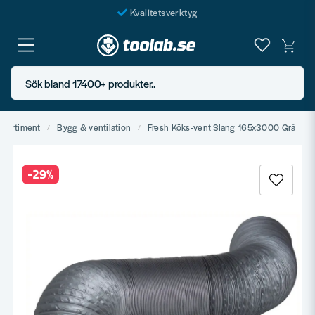
Kvalitetsverktyg
Fraktfritt över 999 SEK*
En järnhandel för alla
Sök bland 17400+ produkter..
Butik i Göteborg
ssortiment
Bygg & ventilation
Fresh Köks-vent Slang 165x3000 Grå
-
29
%