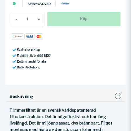
7318114237780
Köp
-
+
Kvalitetsverktyg
Fraktfritt över 999 SEK*
En järnhandel för alla
Butik i Göteborg
Beskrivning
Flimmerfiltret är en svensk världspatenterad
filterkonstruktion. Det är högeffektivt och har lång
livslängd. Det är miljöanpassat, dvs brännbart. Filtret
monteras med hjälp av den stos som följer med i