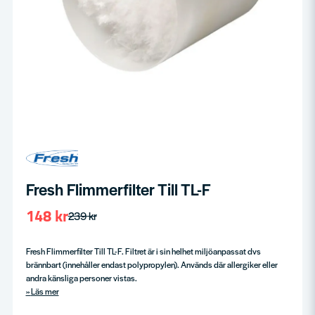
Fresh Flimmerfilter Till TL-F
148 kr
239 kr
Fresh Flimmerfilter Till TL-F. Filtret är i sin helhet miljöanpassat dvs
brännbart (innehåller endast polypropylen). Används där allergiker eller
andra känsliga personer vistas.
Läs mer