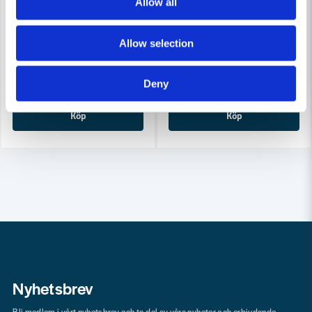
Allow all
FRESH
FRESH
Fresh Tallriksventil TL100 Trä Frånluft
Fresh Tallriksventil Ø100mm
Allow selection
221 kr
55 kr
286 kr
73 kr
Leveranstid ifrån leverantör ca
Leveranstid ifrån leverantör ca
Deny
3-7 arbetsdagar
3-7 arbetsdagar
Köp
Köp
Nyhetsbrev
Bli medlem i vårt nyhetsbrev och ta del av våra nyheter och erbjudande.