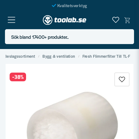
Kvalitetsverktyg
Fraktfritt över 999 SEK*
En järnhandel för alla
Sök bland 17400+ produkter..
Butik i Göteborg
Beslagssortiment
Bygg & ventilation
Fresh Flimmerfilter Till TL-F
-
38
%