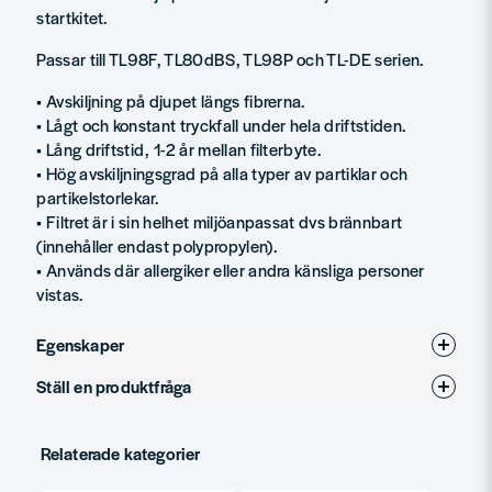
startkitet.
Passar till TL98F, TL80dBS, TL98P och TL-DE serien.
• Avskiljning på djupet längs fibrerna.
• Lågt och konstant tryckfall under hela driftstiden.
• Lång driftstid, 1-2 år mellan filterbyte.
• Hög avskiljningsgrad på alla typer av partiklar och
partikelstorlekar.
• Filtret är i sin helhet miljöanpassat dvs brännbart
(innehåller endast polypropylen).
• Används där allergiker eller andra känsliga personer
vistas.
Egenskaper
Ställ en produktfråga
Produkttyp
Bygg & ventilation
question
Fråga oss något om denna produkten...
Relaterade kategorier