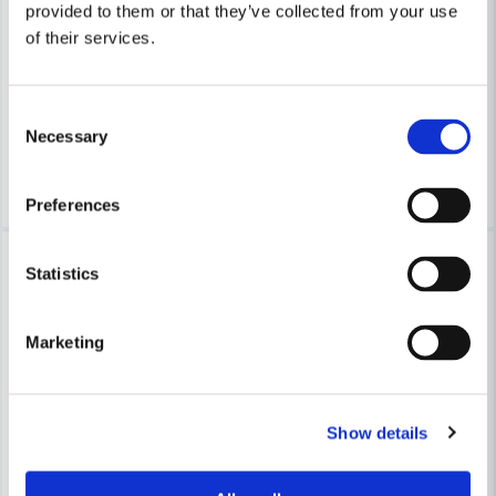
provided to them or that they’ve collected from your use
Fresh Tallriksventil 180
Fresh Tallriksventil TL125 Trä F
of their services.
156 kr
268 kr
201 kr
349 kr
Consent
Leveranstid ifrån leverantör ca
Leveranstid ifrån leverantör ca
Necessary
3-7 arbetsdagar
3-7 arbetsdagar
Selection
Köp
Köp
Preferences
-23%
-25%
Statistics
Marketing
Show details