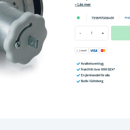
Läs mer
7318117006451
-
+
Kvalitetsverktyg
Fraktfritt över 999 SEK*
En järnhandel för alla
Butik i Göteborg