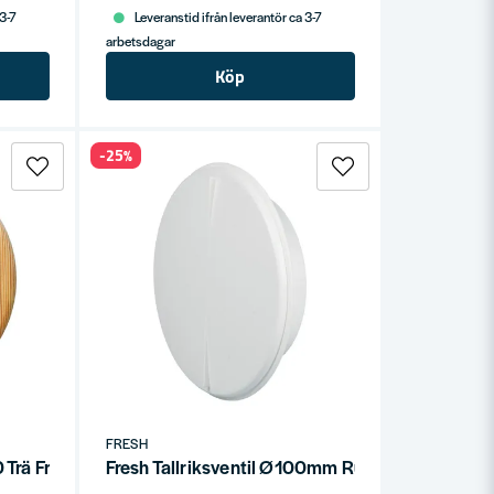
 3-7
Leveranstid ifrån leverantör ca 3-7
arbetsdagar
Köp
-25%
FRESH
0 Trä Frånluft
Fresh Tallriksventil Ø100mm Rund Ram