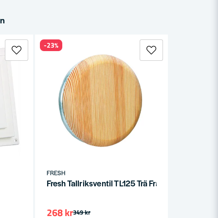
in
-23%
FRESH
Fresh Tallriksventil TL125 Trä Frånluft
268 kr
349 kr