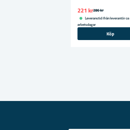
221 kr
286 kr
Leveranstid ifrån leverantör ca
arbetsdagar
Köp