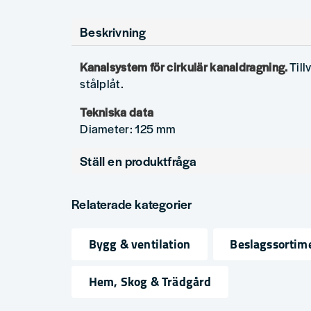
Beskrivning
Kanalsystem för cirkulär kanaldragning.
Till
stålplåt.
Tekniska data
Diameter: 125 mm
Ställ en produktfråga
question
Fråga oss något om denna produkten...
Relaterade kategorier
Bygg & ventilation
Beslagssortim
name
email
Namn
Mejlad
Hem, Skog & Trädgård