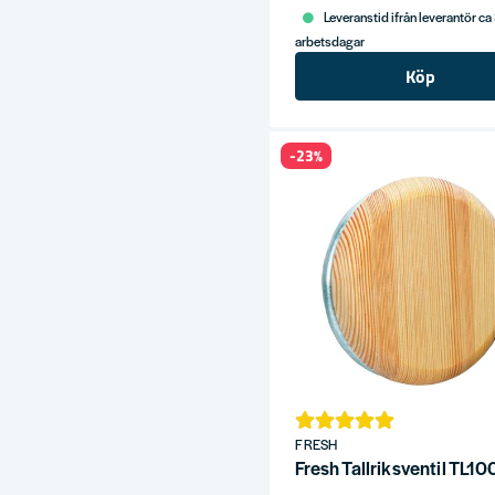
Leveranstid ifrån leverantör ca
arbetsdagar
Köp
-23%
FRESH
Fresh Tallriksventil TL10