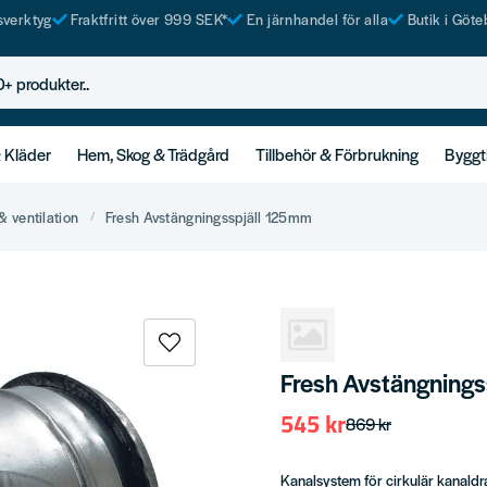
tsverktyg
Fraktfritt över 999 SEK*
En järnhandel för alla
Butik i Göte
rodukter..
& Kläder
Hem, Skog & Trädgård
Tillbehör & Förbrukning
Byggt
& ventilation
Fresh Avstängningsspjäll 125mm
Fresh Avstängning
545 kr
869 kr
Kanalsystem för cirkulär kanaldra