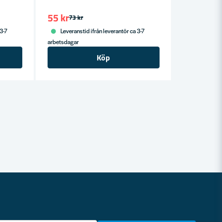
55 kr
73 kr
 3-7
Leveranstid ifrån leverantör ca 3-7
arbetsdagar
Köp