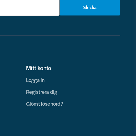
email
Skicka
Mitt konto
Logga in
Registrera dig
Glömt lösenord?