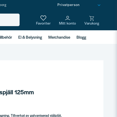
borg
illbehör
El & Belysning
Merchandise
Blogg
sspjäll 125mm
gning. Tillverkat av galvaniserad stålplåt.