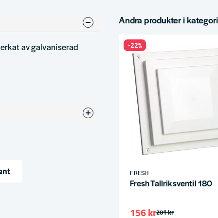
Andra produkter i kategor
-22%
verkat av galvaniserad
ent
FRESH
Fresh Tallriksventil 180
ress
156 kr
201 kr