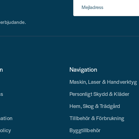
Mejladress
h erbjudande.
on
Navigation
Maskin, Laser & Handverktyg
ss
Personligt Skydd & Kläder
Hem, Skog & Trädgård
mation
Tillbehör & Förbrukning
olicy
Byggtillbehör