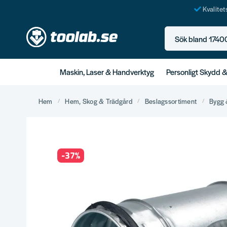
Kvalite
Sök bland 17400+ p
Maskin, Laser & Handverktyg
Personligt Skydd 
Hem
Hem, Skog & Trädgård
Beslagssortiment
Bygg 
-
37
%