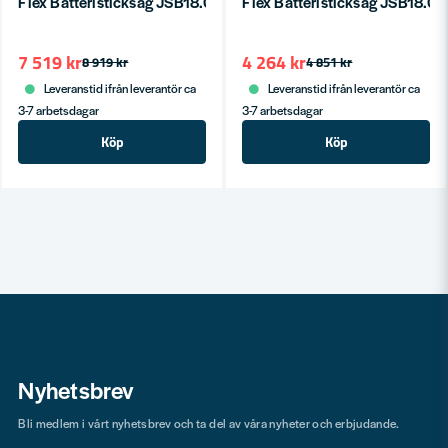
Flex Batteristicksåg JSB18.0-EC Set
Flex Batteristicksåg JSB18.0-E
7 519 kr
4 264 kr
8 919 kr
4 851 kr
Leveranstid ifrån leverantör ca
Leveranstid ifrån leverantör ca
3-7 arbetsdagar
3-7 arbetsdagar
Köp
Köp
Nyhetsbrev
Bli medlem i vårt nyhetsbrev och ta del av våra nyheter och erbjudande.