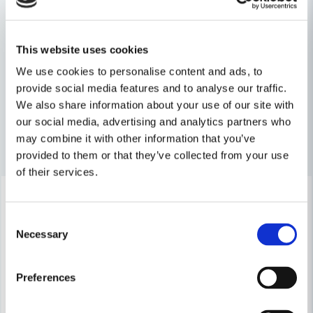
Produkttyp
Sticksåg
Fråga oss något om denna produkten...
Relaterade kategorier
Spänning
18V
Batteridrivet
This website uses cookies
We use cookies to personalise content and ads, to
name
Namn
Maskin, Laser & Handverktyg
Sågar
provide social media features and to analyse our traffic.
We also share information about your use of our site with
our social media, advertising and analytics partners who
email
Mejladress
may combine it with other information that you’ve
Andra produkter i kategorin
provided to them or that they’ve collected from your use
of their services.
-15%
-17%
Ja, ni får publicera min fråga
Consent
Necessary
Selection
Preferences