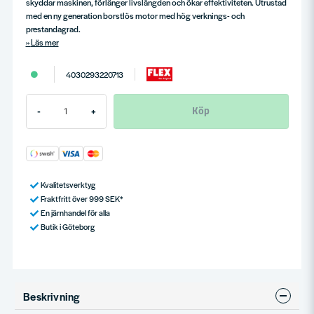
skyddar maskinen, förlänger livslängden och ökar effektiviteten. Utrustad
med en ny generation borstlös motor med hög verknings- och
prestandagrad.
Läs mer
4030293220713
Köp
-
+
Kvalitetsverktyg
Fraktfritt över 999 SEK*
En järnhandel för alla
Butik i Göteborg
Beskrivning