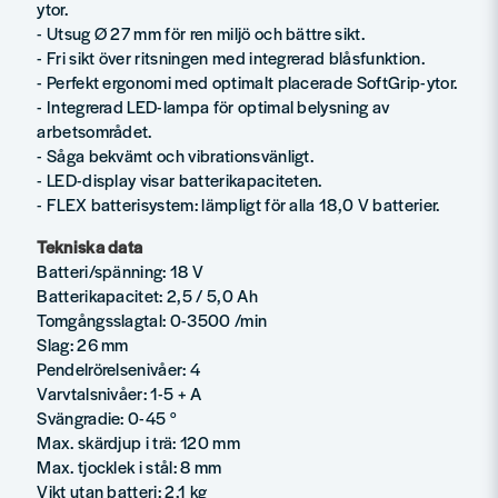
ytor.
- Utsug Ø 27 mm för ren miljö och bättre sikt.
- Fri sikt över ritsningen med integrerad blåsfunktion.
- Perfekt ergonomi med optimalt placerade SoftGrip-ytor.
- Integrerad LED-lampa för optimal belysning av
arbetsområdet.
- Såga bekvämt och vibrationsvänligt.
- LED-display visar batterikapaciteten.
- FLEX batterisystem: lämpligt för alla 18,0 V batterier.
Tekniska data
Batteri/spänning: 18 V
Batterikapacitet: 2,5 / 5,0 Ah
Tomgångsslagtal: 0-3500 /min
Slag: 26 mm
Pendelrörelsenivåer: 4
Varvtalsnivåer: 1-5 + A
Svängradie: 0-45 °
Max. skärdjup i trä: 120 mm
Max. tjocklek i stål: 8 mm
Vikt utan batteri: 2,1 kg