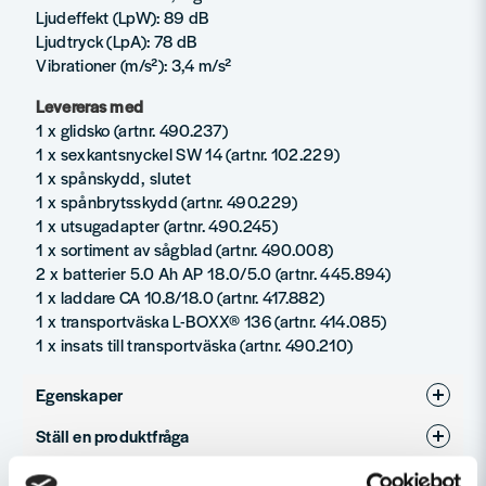
Ljudeffekt (LpW): 89 dB
Ljudtryck (LpA): 78 dB
Vibrationer (m/s²): 3,4 m/s²
Levereras med
1 x glidsko (artnr. 490.237)
1 x sexkantsnyckel SW 14 (artnr. 102.229)
1 x spånskydd, slutet
1 x spånbrytsskydd (artnr. 490.229)
1 x utsugadapter (artnr. 490.245)
1 x sortiment av sågblad (artnr. 490.008)
2 x batterier 5.0 Ah AP 18.0/5.0 (artnr. 445.894)
1 x laddare CA 10.8/18.0 (artnr. 417.882)
1 x transportväska L-BOXX® 136 (artnr. 414.085)
1 x insats till transportväska (artnr. 490.210)
Egenskaper
Ställ en produktfråga
Varumärke
Flex
question