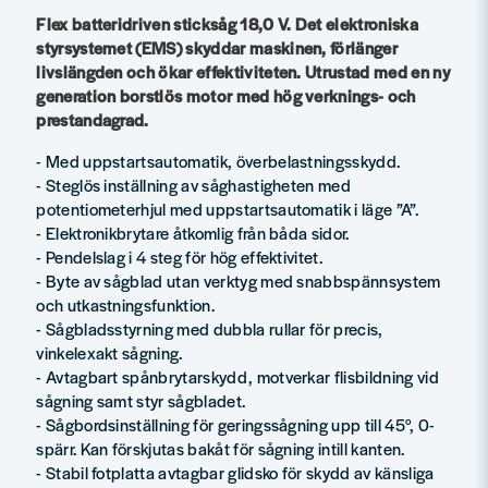
Flex batteridriven sticksåg 18,0 V. Det elektroniska
styrsystemet (EMS) skyddar maskinen, förlänger
livslängden och ökar effektiviteten. Utrustad med en ny
generation borstlös motor med hög verknings- och
prestandagrad.
- Med uppstartsautomatik, överbelastningsskydd.
- Steglös inställning av såghastigheten med
potentiometerhjul med uppstartsautomatik i läge ”A”.
- Elektronikbrytare åtkomlig från båda sidor.
- Pendelslag i 4 steg för hög effektivitet.
- Byte av sågblad utan verktyg med snabbspännsystem
och utkastningsfunktion.
- Sågbladsstyrning med dubbla rullar för precis,
vinkelexakt sågning.
- Avtagbart spånbrytarskydd, motverkar flisbildning vid
sågning samt styr sågbladet.
- Sågbordsinställning för geringssågning upp till 45°, 0-
spärr. Kan förskjutas bakåt för sågning intill kanten.
- Stabil fotplatta avtagbar glidsko för skydd av känsliga