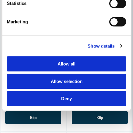
Statistics
Skicka fråga
Marketing
Show details
Allow all
FLEX
FLEX
Flex Batteritigersåg RSP DW 18.0-EC (utan batteri)
Flex Batteristicksåg JSB18.0-E
Allow selection
4 000 kr
3 466 kr
4 719 kr
4 194 kr
Deny
Leveranstid ifrån leverantör ca
Leveranstid ifrån leverantör ca
3-7 arbetsdagar
3-7 arbetsdagar
Köp
Köp