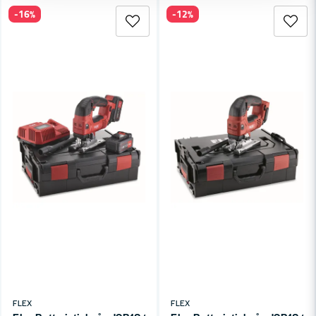
-16%
-12%
FLEX
FLEX