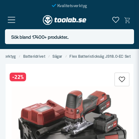
Kvalitetsverktyg
Fraktfritt över 999 SEK*
En järnhandel för alla
Sök bland 17400+ produkter..
Butik i Göteborg
ndverktyg
Batteridrivet
Sågar
Flex Batteristicksåg JS18.0-EC Set
-
22
%