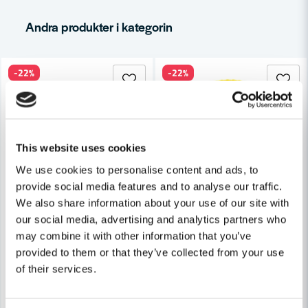
email
Mejladress
Andra produkter i kategorin
-22%
-22%
Ja, ni får publicera min fråga
This website uses cookies
We use cookies to personalise content and ads, to
provide social media features and to analyse our traffic.
FASTY
FASTY
We also share information about your use of our site with
Skicka fråga
Fasty Spännband 25mm 5m 1000kg Ändlöst
Fasty Spännrem 20mm 1m GU
our social media, advertising and analytics partners who
may combine it with other information that you’ve
92 kr
46 kr
118 kr
59 kr
provided to them or that they’ve collected from your use
Finns i Webblager
Finns i Webblager
of their services.
Köp
Köp