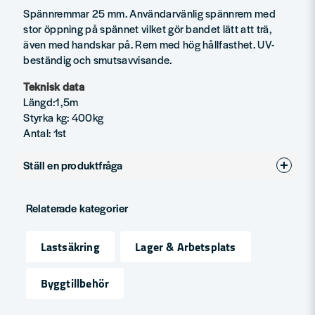
Spännremmar 25 mm. Användarvänlig spännrem med
stor öppning på spännet vilket gör bandet lätt att trä,
även med handskar på. Rem med hög hållfasthet. UV-
beständig och smutsavvisande.
Teknisk data
Längd:1,5m
Styrka kg: 400kg
Antal: 1st
Ställ en produktfråga
question
Fråga oss något om denna produkten...
Relaterade kategorier
Lastsäkring
Lager & Arbetsplats
name
Namn
Byggtillbehör