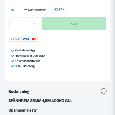
7394253001222
Köp
-
+
Kvalitetsverktyg
Fraktfritt över 999 SEK*
En järnhandel för alla
Butik i Göteborg
Beskrivning
SPÄNNREM 25MM 1,5M 400KG GUL
Spännrem F
asty