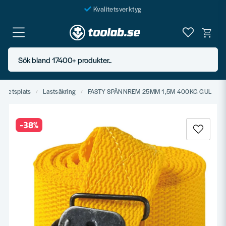
Kvalitetsverktyg
Fraktfritt över 999 SEK*
En järnhandel för alla
Sök bland 17400+ produkter..
Butik i Göteborg
Arbetsplats
Lastsäkring
FASTY SPÄNNREM 25MM 1,5M 400KG GUL
-
38
%