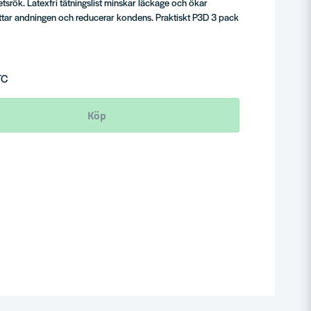
etsrök. Latexfri tätningslist minskar läckage och ökar
ttar andningen och reducerar kondens. Praktiskt P3D 3 pack
TC
Köp