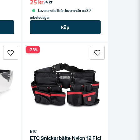
25 kr
34 kr
Leveranstid ifrån leverantör ca 3-7
arbetsdagar
Köp
-23%
ETC
ETC Snickarbälte Nylon 12 Fickor