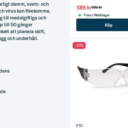
farligt damm, svets- och
389 kr
606 kr
och virus kan förekomma.
Finns i Webblager
g till medelgiftiga och
p till 50 gånger
Köp
elt att planera skift,
bygg och underhåll.
-27%
ndens
rde
ETC