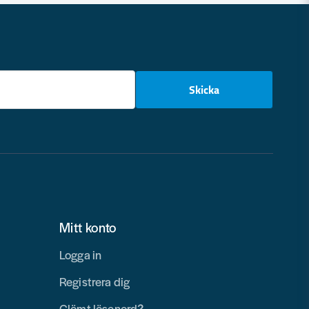
email
Skicka
Mitt konto
Logga in
Registrera dig
Glömt lösenord?