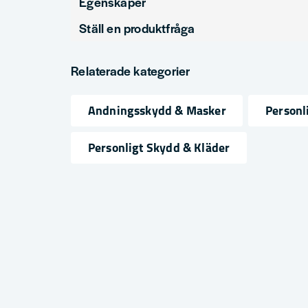
Egenskaper
Ställ en produktfråga
Produkttyp
Halvmas
question
Filterklass
FFP3
Fråga oss något om denna produkten...
Relaterade kategorier
Andningsskydd & Masker
Personl
name
email
Namn
Mejlad
Personligt Skydd & Kläder
Ja, ni får publicera min fråga