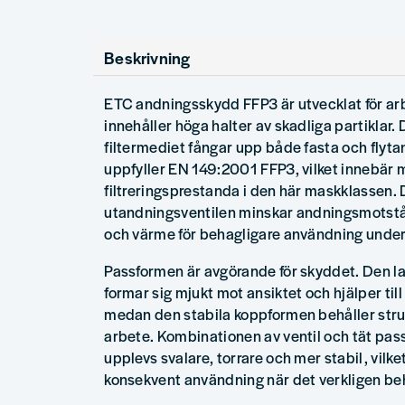
Beskrivning
ETC andningsskydd FFP3 är utvecklat för arb
innehåller höga halter av skadliga partiklar
filtermediet fångar upp både fasta och flyt
uppfyller EN 149:2001 FFP3, vilket innebär
filtreringsprestanda i den här maskklassen. 
utandningsventilen minskar andningsmotstån
och värme för behagligare användning under
Passformen är avgörande för skyddet. Den lat
formar sig mjukt mot ansiktet och hjälper til
medan den stabila koppformen behåller stru
arbete. Kombinationen av ventil och tät pas
upplevs svalare, torrare och mer stabil, vilke
konsekvent användning när det verkligen be