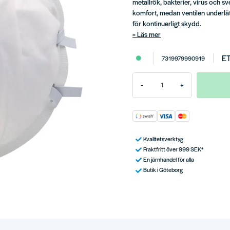
metallrök, bakterier, virus och sv
komfort, medan ventilen underlä
för kontinuerligt skydd.
Läs mer
E
7319979990919
-
+
Kvalitetsverktyg
Fraktfritt över 999 SEK*
En järnhandel för alla
Butik i Göteborg