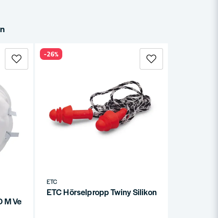
in
-26%
ETC
ETC Hörselpropp Twiny Silikon 1-P
M Ventil (10-P)