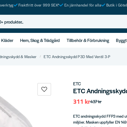
tsverktyg
Fraktfritt över 999 SEK*
En järnhandel för alla
Butik i Göte
rodukter..
& Kläder
Hem, Skog & Trädgård
Tillbehör & Förbrukning
Byggt
dningsskydd & Masker
ETC Andningsskydd P3D Med Ventil 3-P
ETC
ETC Andningsskydd
311 kr
437 kr
ETC andningsskydd FFP3 med utand
miljöer. Masken uppfyller EN 14