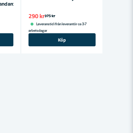
andard Klar
290 kr
375 kr
Leveranstid ifrån leverantör ca 3-7
arbetsdagar
Köp