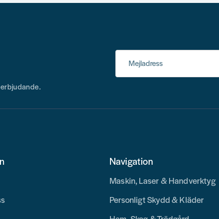
Mejladress
h erbjudande.
on
Navigation
Maskin, Laser & Handverktyg
ss
Personligt Skydd & Kläder
Hem, Skog & Trädgård