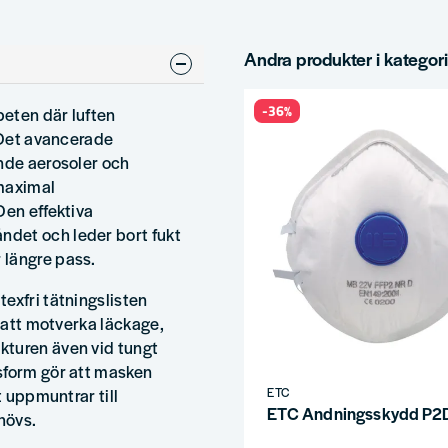
Andra produkter i kategor
-36%
eten där luften
. Det avancerade
ande aerosoler och
 maximal
Den effektiva
det och leder bort fukt
 längre pass.
exfri tätningslisten
l att motverka läckage,
kturen även vid tungt
sform gör att masken
ETC
t uppmuntrar till
ETC Andningsskydd P2D 
hövs.