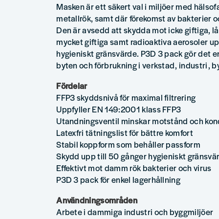
Masken är ett säkert val i miljöer med hälso
metallrök, samt där förekomst av bakterier 
Den är avsedd att skydda mot icke giftiga, lå
mycket giftiga samt radioaktiva aerosoler up
hygieniskt gränsvärde. P3D 3 pack gör det enk
byten och förbrukning i verkstad, industri, 
Fördelar
FFP3 skyddsnivå för maximal filtrering
Uppfyller EN 149:2001 klass FFP3
Utandningsventil minskar motstånd och ko
Latexfri tätningslist för bättre komfort
Stabil koppform som behåller passform
Skydd upp till 50 gånger hygieniskt gränsvä
Effektivt mot damm rök bakterier och virus
P3D 3 pack för enkel lagerhållning
Användningsområden
Arbete i dammiga industri och byggmiljöer