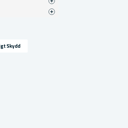
k
igt Skydd
ress