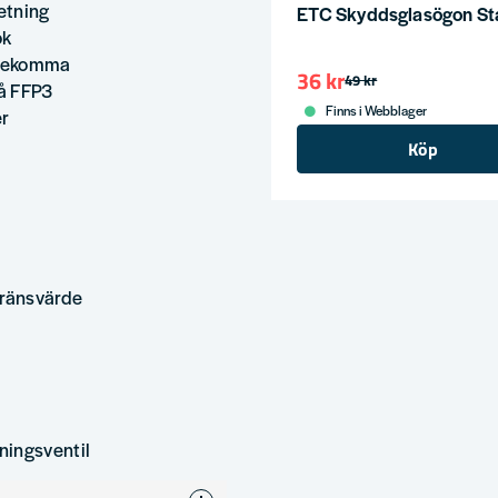
etning
ETC Skyddsglasögon St
ök
förekomma
36 kr
49 kr
på FFP3
Finns i Webblager
er
Köp
gränsvärde
ingsventil