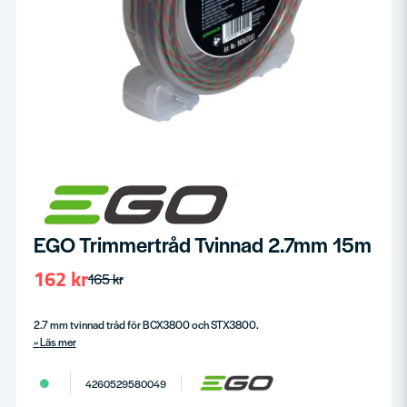
EGO Trimmertråd Tvinnad 2.7mm 15m
162 kr
165 kr
2.7 mm tvinnad tråd för BCX3800 och STX3800.
Läs mer
4260529580049