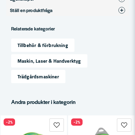
Ställ en produktfråga
Produkttyp
Trimmertråd
question
Fråga oss något om denna produkten...
Relaterade kategorier
Tillbehör & förbrukning
name
Namn
Maskin, Laser & Handverktyg
Trädgårdsmaskiner
email
Mejladress
Andra produkter i kategorin
Ja, ni får publicera min fråga
-2%
-2%