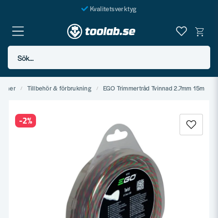
Kvalitetsverktyg
Fraktfritt över 999 SEK*
En järnhandel för alla
Sök...
Butik i Göteborg
skiner
Tillbehör & förbrukning
EGO Trimmertråd Tvinnad 2.7mm 15m
-
2
%