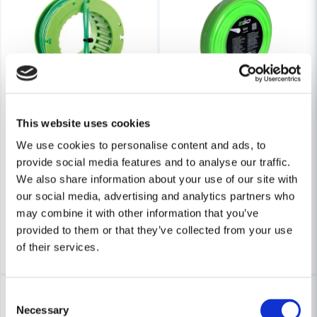
Skicka fråga
This website uses cookies
EGO
EGO
EGO Trådspole 2.0mmx7m Rund Tråd
EGO Trimmertråd Rund 2.7m
We use cookies to personalise content and ads, to
provide social media features and to analyse our traffic.
We also share information about your use of our site with
86 kr
311 kr
88 kr
317 kr
our social media, advertising and analytics partners who
Leveranstid ifrån leverantör ca
Leveranstid ifrån leverantör ca
may combine it with other information that you’ve
3-7 arbetsdagar
3-7 arbetsdagar
provided to them or that they’ve collected from your use
Köp
Köp
of their services.
-2%
-2%
Consent
Necessary
Selection