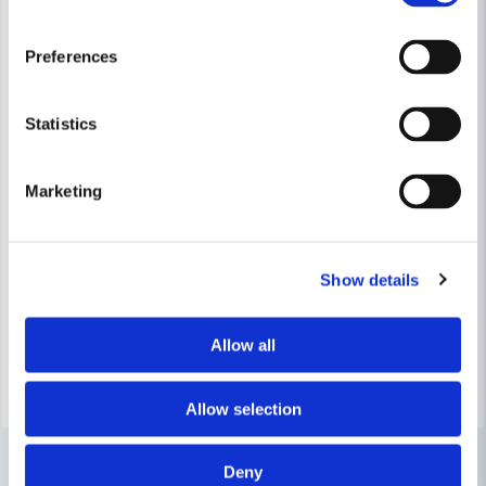
Preferences
Statistics
Marketing
EGO
EGO
EGO Trimmertråd Rund 2.7mm 15m
EGO Trådspole 2.0mmx7m Tvi
Show details
114 kr
86 kr
116 kr
88 kr
Leveranstid ifrån leverantör ca
Leveranstid ifrån leverantör ca
3-7 arbetsdagar
3-7 arbetsdagar
Allow all
Köp
Köp
Allow selection
Deny