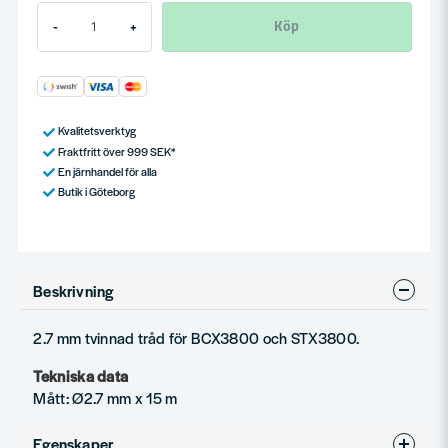
Köp
-
+
Kvalitetsverktyg
Fraktfritt över 999 SEK*
En järnhandel för alla
Butik i Göteborg
Beskrivning
2.7 mm tvinnad tråd för BCX3800 och STX3800.
Tekniska data
Mått: Ø2.7 mm x 15 m
Egenskaper