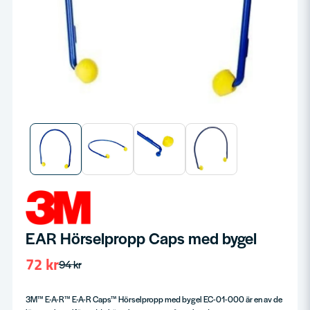
EAR Hörselpropp Caps med bygel
72 kr
94 kr
3M™ E-A-R™ E-A-R Caps™ Hörselpropp med bygel EC-01-000 är en av de