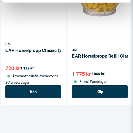
3M
EAR Hörselpropp Classic (250par/frp)
3M
EAR Hörselpropp Refill Class
720 kr
1 122 kr
1 775 kr
1 864 kr
Leveranstid ifrån leverantör ca
Finns i Webblager
3-7 arbetsdagar
Köp
Köp