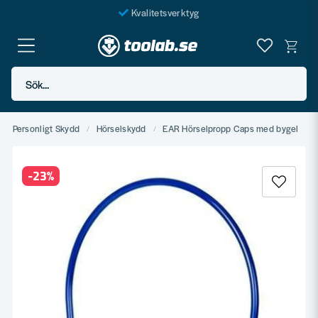
Kvalitetsverktyg
Fraktfritt över 999 SEK*
En järnhandel för alla
Sök...
Butik i Göteborg
Personligt Skydd
Hörselskydd
EAR Hörselpropp Caps med bygel
-
23
%