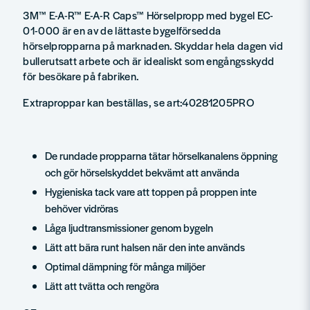
3M™ E-A-R™ E-A-R Caps™ Hörselpropp med bygel EC-
01-000 är en av de lättaste bygelförsedda
hörselpropparna på marknaden. Skyddar hela dagen vid
bullerutsatt arbete och är idealiskt som engångsskydd
för besökare på fabriken.
Extraproppar kan beställas, se art:
40281205PRO
De rundade propparna tätar hörselkanalens öppning
och gör hörselskyddet bekvämt att använda
Hygieniska tack vare att toppen på proppen inte
behöver vidröras
Låga ljudtransmissioner genom bygeln
Lätt att bära runt halsen när den inte används
Optimal dämpning för många miljöer
Lätt att tvätta och rengöra