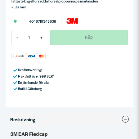
lättaste bygelförsedda hörselpropparna på marknaden.
Läs mer
4046719343638
Köp
-
+
Kvalitetsverktyg
Fraktfritt över 999 SEK*
En järnhandel för alla
Butik i Göteborg
Beskrivning
3M EAR Flexicap