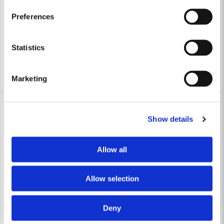
EAR Hörselpropp Caboflex med bygel
EAR Hörselpropp EAR Ultrafit
Preferences
98 kr
1 748 kr
150 kr
2 474 kr
Statistics
Finns i Webblager
Finns i Webblager
Köp
Köp
Marketing
-36%
-5%
Show details
Allow all
Allow selection
Deny