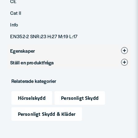
CE
Cat II
Info
EN352-2 SNR:23 H:27 M:19 L:17
Egenskaper
Ställ en produktfråga
Produkttyp
Hörselpropp
question
Fråga oss något om denna produkten...
Relaterade kategorier
Hörselskydd
Personligt Skydd
name
Namn
Personligt Skydd & Kläder
email
Mejladress