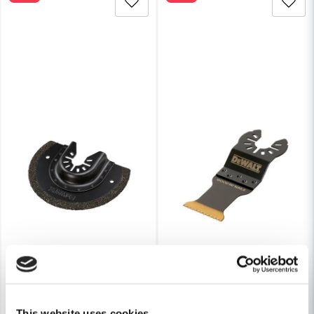
Ja, ni får publicera min fråga
Skicka fråga
This website uses cookies