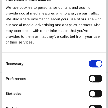
We use cookies to personalise content and ads, to
provide social media features and to analyse our traffic.
We also share information about your use of our site with
DEWALT POWERTOOLS
DEWALT POWERTOOLS
our social media, advertising and analytics partners who
DeWalt DT20717 Fogslipskiva 25x95x3mm
DeWalt DT20707 Titanblad 43
may combine it with other information that you’ve
provided to them or that they’ve collected from your use
292 kr
271 kr
358 kr
332 kr
of their services.
Leveranstid ifrån leverantör ca
Leveranstid ifrån leverantör ca
3-7 arbetsdagar
3-7 arbetsdagar
Consent
Köp
Bevaka
Necessary
Selection
-18%
-53%
Preferences
Statistics