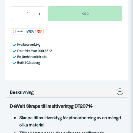
Köp
-
+
Kvalitetsverktyg
Fraktfritt över 999 SEK*
En järnhandel för alla
Butik i Göteborg
Beskrivning
DeWalt Skrapa till multiverktyg DT20714
Skrapa till multiverktyg för ytbearbetning av en mängd
olika material
Tillbehören passar de vanligaste oscillerande