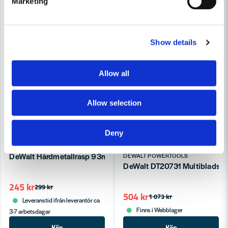
Marketing
Show details
Allow all
Allow selection
Deny
DEWALT POWERTOOLS
DeWalt Hårdmetallrasp 93mm (Lim,Lack,Tätningsmedel)
DEWALT POWERTOOLS
DeWalt DT20731 Multibladssats
245 kr
299 kr
504 kr
1 073 kr
Leveranstid ifrån leverantör ca
Finns i Webblager
3-7 arbetsdagar
Köp
Köp