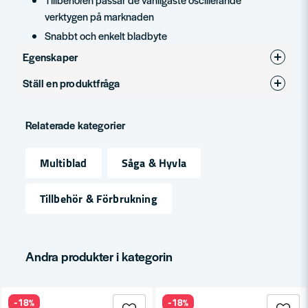
verktygen på marknaden
Snabbt och enkelt bladbyte
Egenskaper
Ställ en produktfråga
Produkttyp
Skrapa
question
För material
Skrapa
Fråga oss något om denna produkten...
Relaterade kategorier
Multiblad
Såga & Hyvla
name
Namn
Tillbehör & Förbrukning
email
Mejladress
Andra produkter i kategorin
-18%
-18%