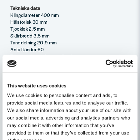
Tekniska data
Klingdiameter 400 mm
Hålstorlek 30 mm
Tjocklek 2,5 mm
Skärbredd 3,5 mm
Tanddelning 20,9 mm
Antal tänder 60
Tandform Växelvis toppslipad
Skärvinkel 10°
Egenskaper
This website uses cookies
Ställ en produktfråga
Produkttyp
Sågklinga
We use cookies to personalise content and ads, to
provide social media features and to analyse our traffic.
question
Klinghålsdiameter
30mm
Fråga oss något om denna produkten...
Relaterade kategorier
We also share information about your use of our site with
our social media, advertising and analytics partners who
Diameter (mm)
400
Cirkelsågsklingor
Såga & Hyvla
may combine it with other information that you’ve
provided to them or that they’ve collected from your use
name
Namn