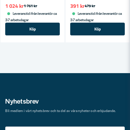
1 024 kr
391 kr
1 761 kr
479 kr
Leveranstid ifrån leverantör ca
Leveranstid ifrån leverantör ca
3-7 arbetsdagar
3-7 arbetsdagar
Köp
Köp
Nyhetsbrev
Bli medlem i vårt nyhetsbrev och ta del av våra nyheter och erbjudande.