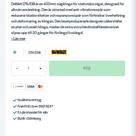
DeWalt DT4338 är en 400mm sågklinga för stationära sågar, designad för
allmän användning. Den är utrustad med anti-vibrationsspår som
reducerar bladavvikelser och expansionsspår som förhindrar överhettning
och deformering av klingan. Den laserproducerade designen säkerställer
en plan och exakt klinga, medan de extra stora hårdmetalltänderna kan
slipas upp till 20 gånger för förlängd livslängd.
Läs mer
DT4338
Köp
-
+
Kvalitetsverktyg
Fraktfritt över 999 SEK*
En järnhandel för alla
Butik i Göteborg