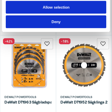
781 kr
750 kr
1 035 kr
994 kr
Allow selection
Leveranstid ifrån leverantör ca
Leveranstid ifrån leverantör ca
3-7 arbetsdagar
3-7 arbetsdagar
Deny
Köp
Köp
-42%
-18%
DEWALT POWERTOOLS
DEWALT POWERTOOLS
DeWalt DT1963 Sågbladspaket 250mm (2x24T 1x48T)
DeWalt DT1952 Sågklinga 216