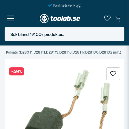
Kvalitetsverktyg
Fraktfritt över 999 SEK*
En järnhandel för alla
Sök bland 17400+ produkter..
Butik i Göteborg
alt Kolsats (D28011,D28111,D28113,D28116,D28117,D28130,D28132 mm.)
-
49
%