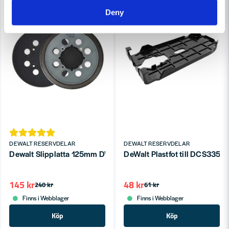
Deny
DEWALT RESERVDELAR
DEWALT RESERVDELAR
Dewalt Slipplatta 125mm DWE6423 & DCW210
DeWalt Plastfot till DCS335 
145 kr
48 kr
240 kr
61 kr
Finns i Webblager
Finns i Webblager
Köp
Köp