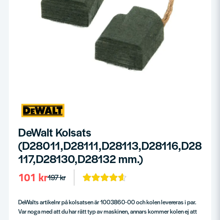
DeWalt Kolsats
(D28011,D28111,D28113,D28116,D28
117,D28130,D28132 mm.)
101 kr
197 kr
DeWalts artikelnr på kolsatsen är 1003860-00 och kolen levereras i par.
Var noga med att du har rätt typ av maskinen, annars kommer kolen ej att