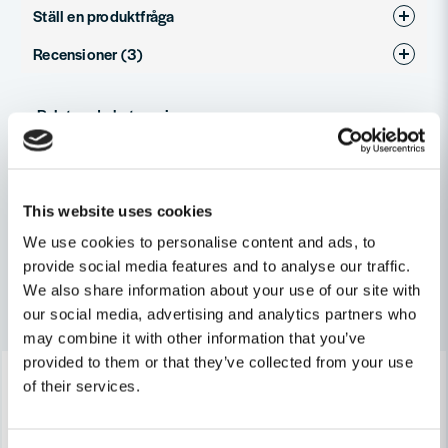
Ställ en produktfråga
Jimmy.hagström frågade
för 6 månader sedan
Recensioner (3)
question
Passar kolen 4157-QS
Fråga oss något om denna produkten...
Butiken svarade
Joakim
Relaterade kategorier
Hej.
för 1 månad sedan
Nej tyvärr passar det ej din maskin.
Perfekt passform.Mycket nöjd med allt ifrån
name
Dom heter NA160502 som passar din maskin.
Reservdelar
beställningen till funktion
Namn
// toolab.se
Anonym
This website uses cookies
Maskin, Laser & Handverktyg
Övrigt
för 5 månader sedan
We use cookies to personalise content and ads, to
email
Mejladress
provide social media features and to analyse our traffic.
Anonym
We also share information about your use of our site with
för 9 månader sedan
Andra produkter i kategorin
our social media, advertising and analytics partners who
may combine it with other information that you’ve
Ja, ni får publicera min fråga
provided to them or that they’ve collected from your use
-39%
-39%
of their services.