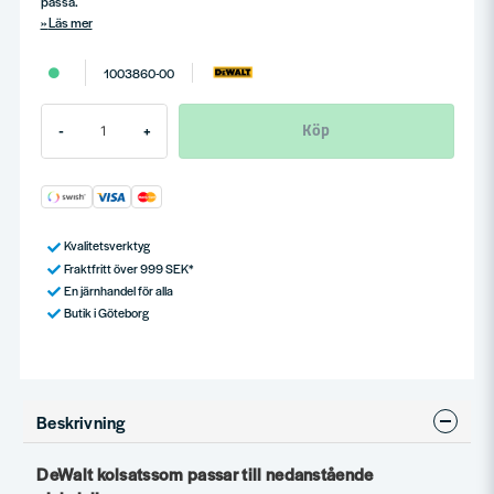
passa.
Läs mer
1003860-00
Köp
-
+
Kvalitetsverktyg
Fraktfritt över 999 SEK*
En järnhandel för alla
Butik i Göteborg
Beskrivning
DeWalt kolsatssom passar till nedanstående