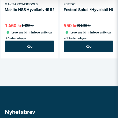
MAKITA POWERTOOLS
FESTOOL
Makita HSS Hyvelkniv 199911-5 2012NB Standard
Festool Spiral-/Hyvelstål HS
1 460 kr
550 kr
2 156 kr
603,58 kr
Leveranstid ifrån leverantör ca
Leveranstid ifrån leverantör ca
3-7 arbetsdagar
7-10 arbetsdagar
Köp
Köp
Nyhetsbrev