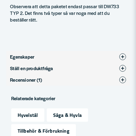
Observera att detta paketet endast passar till DW733
TYP 2. Det finns två typer så var noga med att du
beställer rätt.
Egenskaper
Ställ en produktfråga
Produkttyp
Hyvelstål
Recensioner (1)
question
Fråga oss något om denna produkten...
Lars-Gunnar
Relaterade kategorier
för 1 år sedan
Snabb leverans.
name
Hyvelstål
Såga & Hyvla
Namn
Tillbehör & Förbrukning