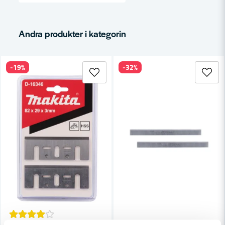
email
Mejladress
Andra produkter i kategorin
Ja, ni får publicera min fråga
-19%
-32%
Skicka fråga
MAKITA POWERTOOLS
DEWALT POWERTOOLS