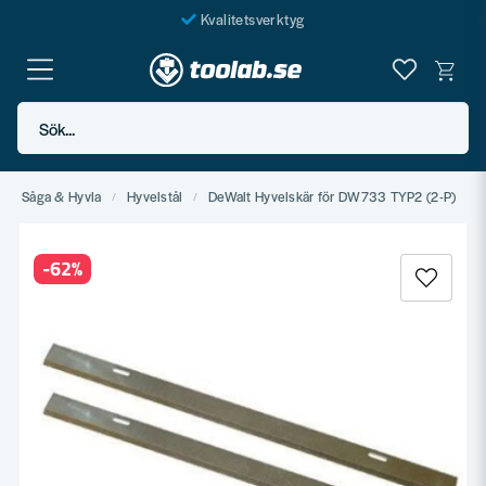
Kvalitetsverktyg
Fraktfritt över 999 SEK*
En järnhandel för alla
Sök...
Butik i Göteborg
Såga & Hyvla
Hyvelstål
DeWalt Hyvelskär för DW733 TYP2 (2-P)
-
62
%