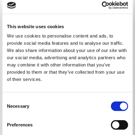
Makita Hyvelkniv HSS 82mm 2 st
DeWalt Kniv HSS 260x21x3mm
154 kr
1 000 kr
189 kr
1 476 kr
This website uses cookies
Finns i Webblager
Finns i Webblager
We use cookies to personalise content and ads, to
Köp
Köp
provide social media features and to analyse our traffic.
We also share information about your use of our site with
our social media, advertising and analytics partners who
-32%
-9%
may combine it with other information that you’ve
provided to them or that they’ve collected from your use
of their services.
Consent
Necessary
Selection
Preferences