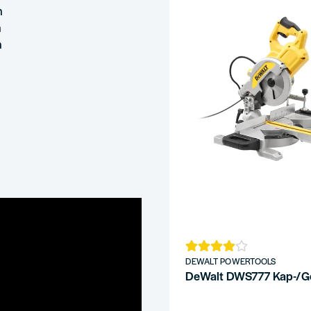
m
m
m
DEWALT POWERTOOLS
DeWalt DWS777 Kap-/G