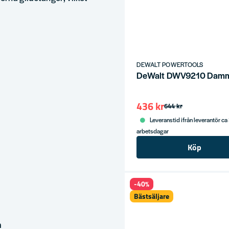
DEWALT POWERTOOLS
DeWalt DWV9210 Damm
436 kr
644 kr
Leveranstid ifrån leverantör ca
arbetsdagar
Köp
-40%
Bästsäljare
m