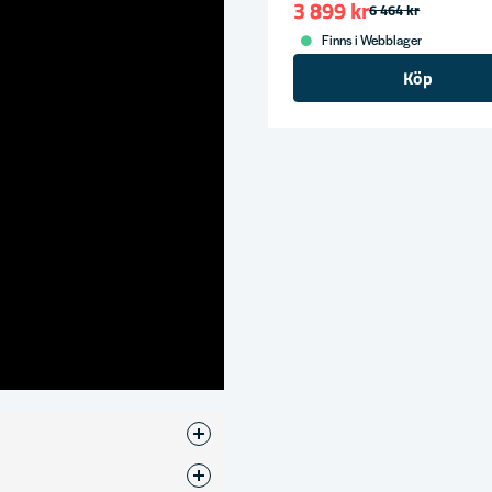
3 899 kr
6 464 kr
Finns i Webblager
Köp
psåg