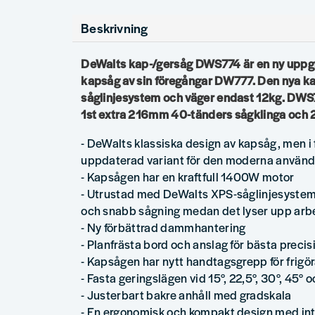
Beskrivning
DeWalts kap-/gersåg DWS774 är en ny uppg
kapsåg av sin föregångar DW777. Den nya k
såglinjesystem och väger endast 12kg. DW
1st extra 216mm 40-tänders sågklinga och 2
- DeWalts klassiska design av kapsåg, men i
uppdaterad variant för den moderna använ
- Kapsågen har en kraftfull 1400W motor
- Utrustad med DeWalts XPS-såglinjesystem
och snabb sågning medan det lyser upp arb
- Ny förbättrad dammhantering
- Planfrästa bord och anslag för bästa precis
- Kapsågen har nytt handtagsgrepp för frig
- Fasta geringslägen vid 15°, 22,5°, 30°, 45°
- Justerbart bakre anhåll med gradskala
- En ergonomisk och kompakt design med inte