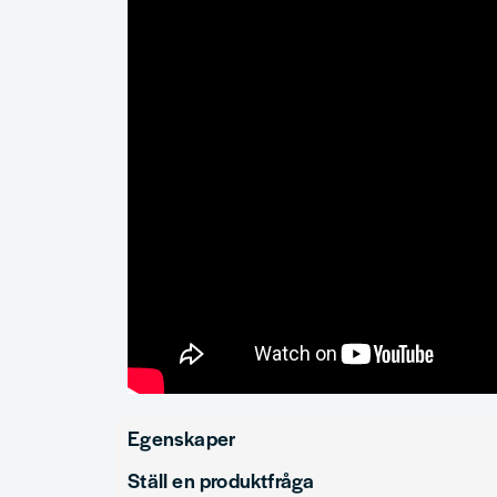
Egenskaper
Ställ en produktfråga
Produkttyp
Ka