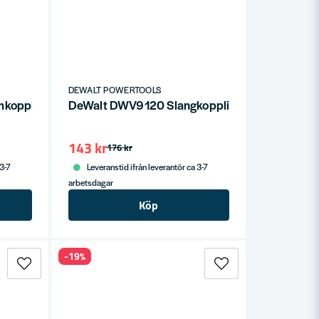
DEWALT POWERTOOLS
kopplingssystem AIRLOCK (Bygg)
DeWalt DWV9120 Slangkoppling (Air-Lock)
143 kr
176 kr
 3-7
Leveranstid ifrån leverantör ca 3-7
arbetsdagar
Köp
-19%