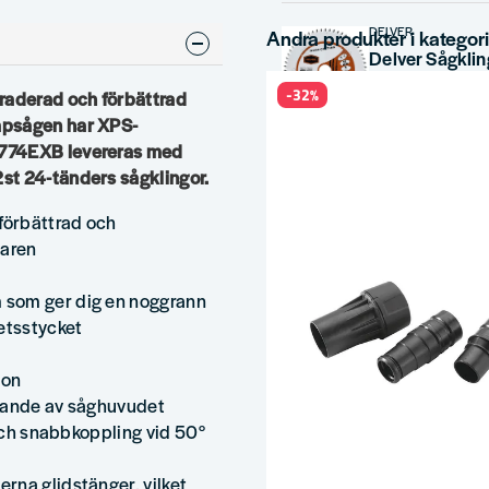
DELVER
Andra produkter i kategor
-32%
raderad och förbättrad
649 kr
1 021 kr
apsågen har XPS-
S774EXB levereras med
HULTAFORS
st 24-tänders sågklingor.
Hultafors Sti
 förbättrad och
126 kr
167 kr
daren
ZEKLER
 som ger dig en noggrann
Zekler Sonic 
etsstycket
1 994 kr
2 946 k
ion
örande av såghuvudet
 och snabbkoppling vid 50°
rna glidstänger, vilket