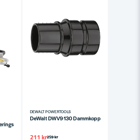
DEWALT POWERTOOLS
DeWalt DWV9130 Dammkopplingssystem 35
eringssåg XPS 1800W 216mm
211 kr
259 kr