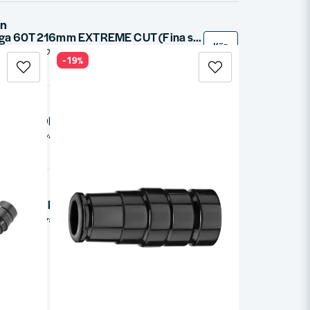
in
Delver Sågklinga 60T 216mm EXTREME CUT (Fina snitt i trä/plast/aluminium)
Köp
Delver 216mm cirkelsågklinga med 60 hårdmetalltänder erbjuder precision och hållbarhet för fina snitt i trä. Designad med antivibrationsspår för stabilitet och extra stora tänder för lång livslängd, denna högkvalitativa sågklinga kombinerar prestanda med värde. Idealisk för professionell kapning med kapsågar, har den en klingdiameter på 216mm och hålstorlek på 30mm.
-19%
ftpenna HDM
Köp
Hultafors Stiftpenna HDM är en innovativ stiftpenna med inbyggd vässare i hölster. Den är designad för arbete i krävande miljöer, med fokus på enkelhet, hållbarhet och praktisk användning. Hölstret ger inte bara snabb åtkomst till pennan utan också en vässningsfunktion, och leder bort smuts och fukt, vilket säkerställer att pennan håller längre. Pennan har också en ergonomisk design som är lätt att hantera.
550 Hörselkåpa med hjässbygel
Köp
Zekler Sonic 550 är ett avancerat hörselskydd med trådlös Bluetooth-anslutning och högkvalitativt ljud. Utrustad med en bullerreducerande bommikrofon möjliggör den tydliga telefonsamtal även i bullriga miljöer. Den nivåberoende medhörningsteknologin förstärker svaga ljud samtidigt som den skyddar mot höga impulsljud. Med SPT (Sound Protection Technology) begränsas ljudet i högtalarna till max 82 dB för säker användning. Inbyggt litiumjonbatteri ger upp till 55 timmars driftstid och 100 timmar standby. Automatiskt avstängning efter 4 timmars inaktivitet sparar batteri. Perfekt för arbetsplatser med höga ljudnivåer.
r