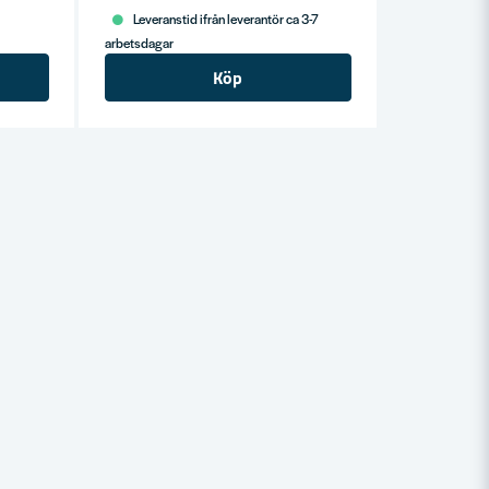
Leveranstid ifrån leverantör ca 3-7
arbetsdagar
Köp