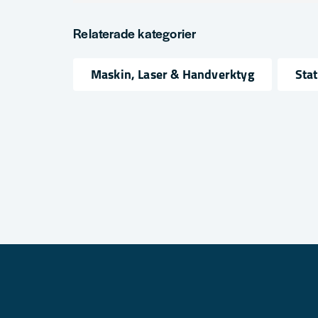
question
Fråga oss något om denna produkten...
Relaterade kategorier
Maskin, Laser & Handverktyg
Sta
name
email
Namn
Mejlad
Ja, ni får publicera min fråga
Skicka fråga