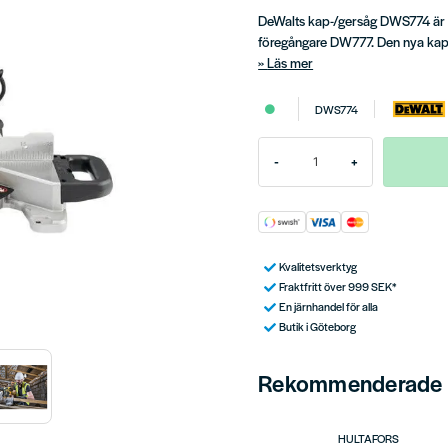
DeWalts kap-/gersåg DWS774 är 
föregångare DW777. Den nya kap
Läs mer
DWS774
-
+
Kvalitetsverktyg
Fraktfritt över 999 SEK*
En järnhandel för alla
Butik i Göteborg
Rekommenderade t
HULTAFORS