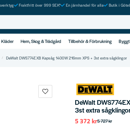
tsverktyg
Fraktfritt över 999 SEK*
En järnhandel för alla
Butik i Göte
& Kläder
Hem, Skog & Trädgård
Tillbehör & Förbrukning
Byggt
DeWalt DWS774EXB Kapsåg 1400W 216mm XPS + 3st extra sågklingor
DeWalt DWS774EX
3st extra sågklingo
5 372 kr
5 727 kr