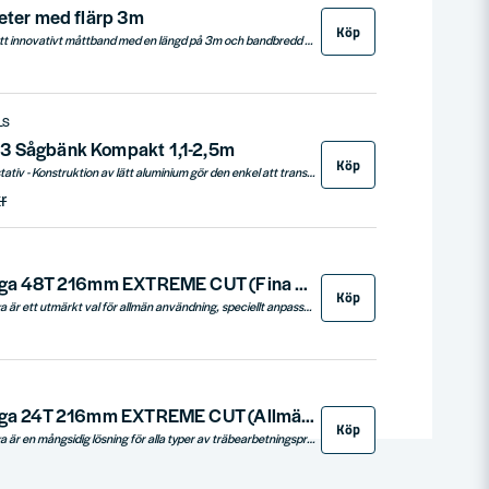
eter med flärp 3m
Köp
Hultafors Talmeter är ett innovativt måttband med en längd på 3m och bandbredd på 16 mm, utrustat med en gradering i millimeter för precision. Dess kapsel i ABS-plast och vitt stryktåligt stålband kombinerar hållbarhet med funktionell design, inklusive märk- och mäteggar för både utvändiga och invändiga mätningar.
LS
3 Sågbänk Kompakt 1,1-2,5m
Köp
DeWalts DE7033 Sågstativ - Konstruktion av lätt aluminium gör den enkel att transportera
r
Delver Sågklinga 48T 216mm EXTREME CUT (Fina Snitt)
Köp
Delver 216mm sågklinga är ett utmärkt val för allmän användning, speciellt anpassad för fina snitt i olika trämaterial, inklusive lister. Med en klingdiameter på 216 mm och hålstorlek på 30 mm, kombinerar den mångsidighet och precision. Klingan har antivibrationsspår som minskar bladavvikelser och klingvibrationer. Dess extra stora hårdmetalltänder förlänger livslängden, och den kraftiga stommen säkerställer överlägsna snitt. Perfekt för exakta och rena snitt i alla dina träbearbetningsprojekt.
Delver Sågklinga 24T 216mm EXTREME CUT (Allmän användning)
Köp
Delver 216mm sågklinga är en mångsidig lösning för alla typer av träbearbetningsprojekt. Denna klinga är idealisk för att arbeta med olika trämaterial och är designad för att ge rena och precisa snitt. Med sin klingdiameter på 216 mm och en 30 mm hålstorlek, passar den i många sågar. Antivibrationsspår reducerar avvikelser och minskar klingvibrationer, medan extra stora hårdmetalltänder säkerställer en lång livslängd. Den kraftiga stommen bidrar till ännu bättre snittkvalitet.