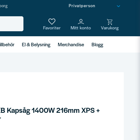
borg
illbehör
El & Belysning
Merchandise
Blogg
B Kapsåg 1400W 216mm XPS +
r