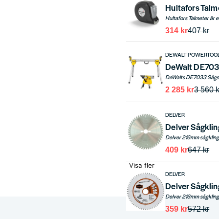
Hultafors Talm
314 kr
407 kr
DEWALT POWERTOO
DeWalt DE703
2 285 kr
3 560 k
DELVER
409 kr
647 kr
Visa fler
DELVER
359 kr
572 kr