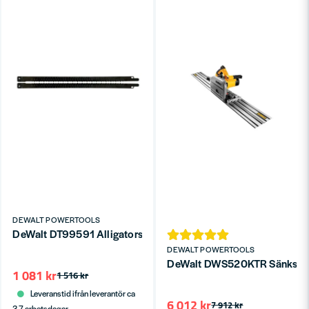
DEWALT POWERTOOLS
DeWalt DT99591 Alligatorsågblad 430mm XR Poroton
DEWALT POWERTOOLS
DeWalt DWS520KTR Sänksåg
1 081 kr
1 516 kr
Leveranstid ifrån leverantör ca
6 012 kr
7 912 kr
3-7 arbetsdagar