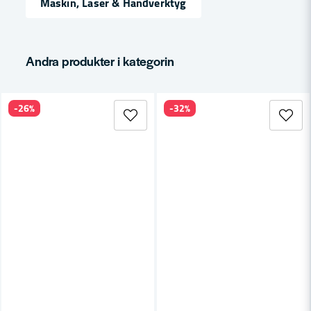
Maskin, Laser & Handverktyg
email
Mejladress
Andra produkter i kategorin
-26%
-32%
Ja, ni får publicera min fråga
Skicka fråga