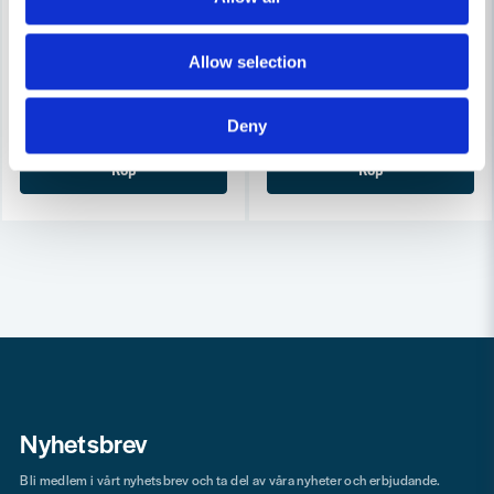
DeWalt DT1306 Fräsklinga 102x22mm 12T
DEWALT POWERTOOLS
DeWalt Sågblad DT20705 till 
Allow selection
581 kr
802 kr
207 kr
253 kr
Leveranstid ifrån leverantör ca
Deny
Finns i Webblager
3-7 arbetsdagar
Köp
Köp
Nyhetsbrev
Bli medlem i vårt nyhetsbrev och ta del av våra nyheter och erbjudande.