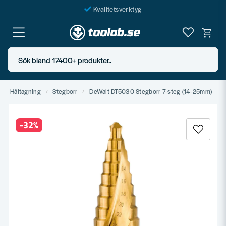
Kvalitetsverktyg
Fraktfritt över 999 SEK*
En järnhandel för alla
Sök bland 17400+ produkter..
Butik i Göteborg
Håltagning
Stegborr
DeWalt DT5030 Stegborr 7-steg (14-25mm)
-
32
%