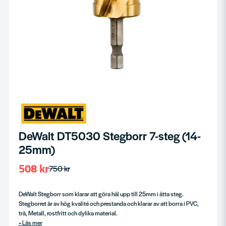
DeWalt DT5030 Stegborr 7-steg (14-
25mm)
508 kr
750 kr
DeWalt Stegborr som klarar att göra hål upp till 25mm i åtta steg.
Stegborret är av hög kvalité och prestanda och klarar av att borra i PVC,
trä, Metall, rostfritt och dylika material.
Läs mer