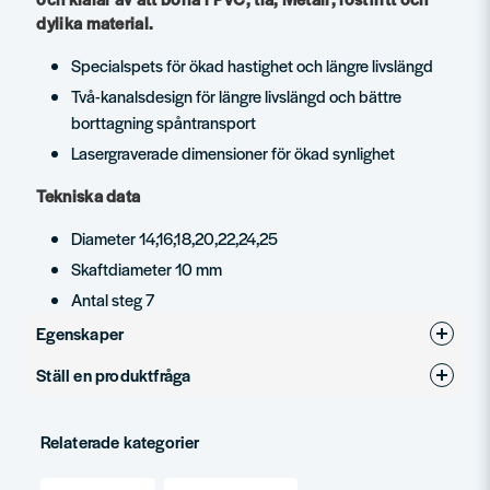
dylika material.
Specialspets för ökad hastighet och längre livslängd
Två-kanalsdesign för längre livslängd och bättre
borttagning spåntransport
Lasergraverade dimensioner för ökad synlighet
Tekniska data
Diameter 14,16,18,20,22,24,25
Skaftdiameter 10 mm
Antal steg 7
Egenskaper
Ställ en produktfråga
Produkttyp
Stegborr
question
Fråga oss något om denna produkten...
Relaterade kategorier