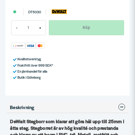
DT5030
Köp
-
+
Kvalitetsverktyg
Fraktfritt över 999 SEK*
En järnhandel för alla
Butik i Göteborg
Beskrivning
DeWalt Stegborr som klarar att göra hål upp till 25mm i
åtta steg. Stegborret är av hög kvalité och prestanda
och klarar av att borra i PVC, trä, Metall, rostfritt och