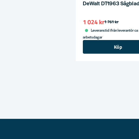
DeWalt DT1963 Sågbla
1 024 kr
1 761 kr
Leveranstid ifrån leverantör ca
arbetsdagar
Köp