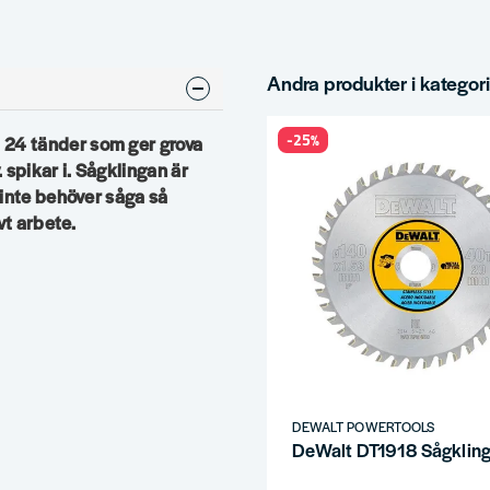
Andra produkter i kategor
-25%
24 tänder som ger grova
. spikar i. Sågklingan är
 inte behöver såga så
vt arbete.
DEWALT POWERTOOLS
DeWalt DT1918 Sågkling