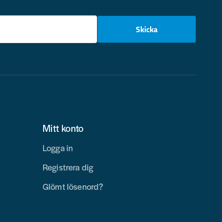
email
Skicka
Mitt konto
Logga in
Registrera dig
Glömt lösenord?