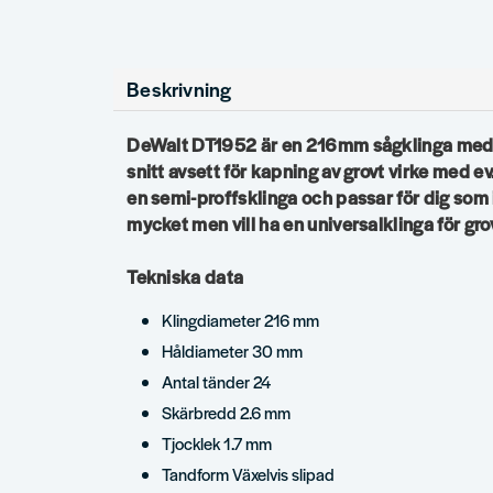
Beskrivning
DeWalt DT1952 är en 216mm sågklinga med 
snitt avsett för kapning av grovt virke med ev
en semi-proffsklinga och passar för dig som
mycket men vill ha en universalklinga för gro
Tekniska data
Klingdiameter 216 mm
Håldiameter 30 mm
Antal tänder 24
Skärbredd 2.6 mm
Tjocklek 1.7 mm
Tandform Växelvis slipad