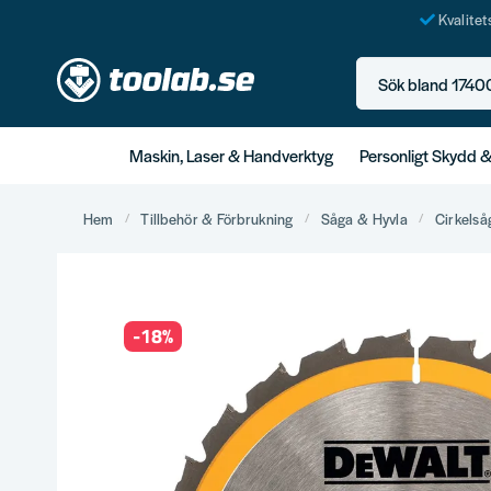
Kvalite
Sök bland 17400+ p
Maskin, Laser & Handverktyg
Personligt Skydd 
Hem
Tillbehör & Förbrukning
Såga & Hyvla
Cirkelså
-
18
%