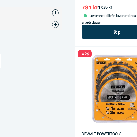
781 kr
1 035 kr
Leveranstid ifrån leverantör ca
arbetsdagar
Sågklinga
Köp
30mm
-42%
216
ress
DEWALT POWERTOOLS