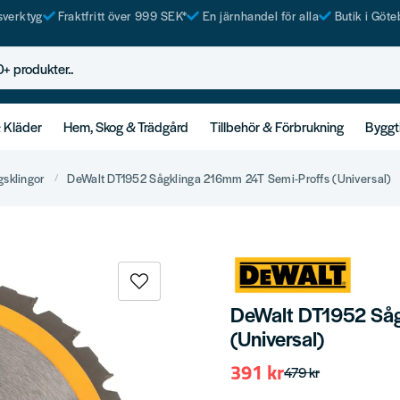
tsverktyg
Fraktfritt över 999 SEK*
En järnhandel för alla
Butik i Göte
rodukter..
& Kläder
Hem, Skog & Trädgård
Tillbehör & Förbrukning
Byggt
gsklingor
DeWalt DT1952 Sågklinga 216mm 24T Semi-Proffs (Universal)
DeWalt DT1952 Såg
(Universal)
391 kr
479 kr