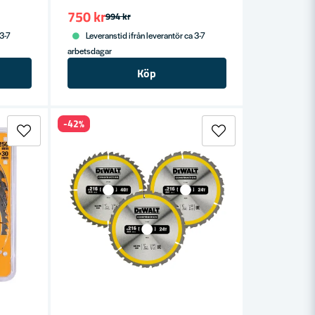
750 kr
994 kr
 3-7
Leveranstid ifrån leverantör ca 3-7
arbetsdagar
Köp
-42%