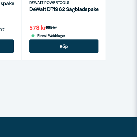
dspaket 250mm (2x24T 1x48T)
DEWALT POWERTOOLS
DeWalt DT1962 Sågbladspaket 216mm (2x24T,
578 kr
995 kr
 3-7
Finns i Webblager
Köp