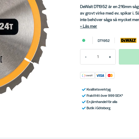
DeWalt DT1952 är en 216mm sågkl
av grovt virke med ev. spikar i. 
inte behöver såga så mycket men v
Läs mer
DT1952
-
+
Kvalitetsverktyg
Fraktfritt över 999 SEK*
En järnhandel för alla
Butik i Göteborg