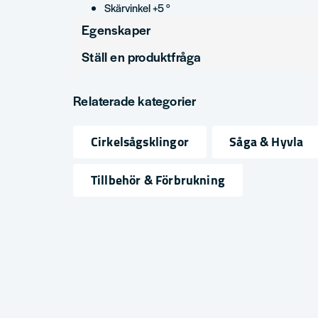
Skärvinkel +5 °
Egenskaper
Ställ en produktfråga
Produkttyp
question
Klinghålsdiameter
Fråga oss något om denna produkten...
Relaterade kategorier
Diameter (mm)
Cirkelsågsklingor
Såga & Hyvla
name
email
Namn
Mejlad
Tillbehör & Förbrukning
Ja, ni får publicera min fråga