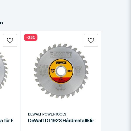
in
-25%
DEWALT POWERTOOLS
a för Rostfritt 140x20mm 40T
DeWalt DT1923 Hårdmetallklinga för Metall 