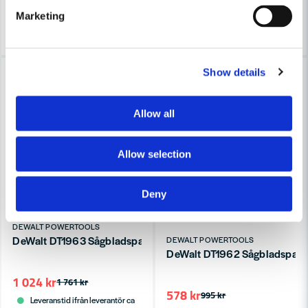
3-7 arbetsdagar
3-7 arbetsdagar
Marketing
Köp
Köp
-42%
-42%
Show details
Allow all
Allow selection
Deny
DEWALT POWERTOOLS
DeWalt DT1963 Sågbladspaket 250mm (2x24T 1x48T)
DEWALT POWERTOOLS
DeWalt DT1962 Sågbladspake
1 024 kr
1 761 kr
578 kr
995 kr
Leveranstid ifrån leverantör ca