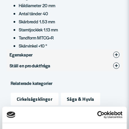
Håldiameter 20 mm
Antal tänder 40
Skärbredd 1.53 mm
Stamtjocklek 1.13 mm
Tandform MTCG+R
Skärvinkel +10 °
Egenskaper
Ställ en produktfråga
Produkttyp
Sågklinga
question
Klinghålsdiameter
20mm
Fråga oss något om denna produkten...
Relaterade kategorier
Diameter (mm)
140
Cirkelsågsklingor
Såga & Hyvla
name
Namn
Tillbehör & Förbrukning