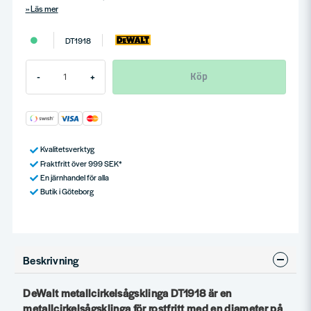
Läs mer
DT1918
Köp
-
+
Kvalitetsverktyg
Fraktfritt över 999 SEK*
En järnhandel för alla
Butik i Göteborg
Beskrivning
DeWalt metallcirkelsågsklinga DT1918 är en
metallcirkelsågsklinga för rostfritt med en diameter på