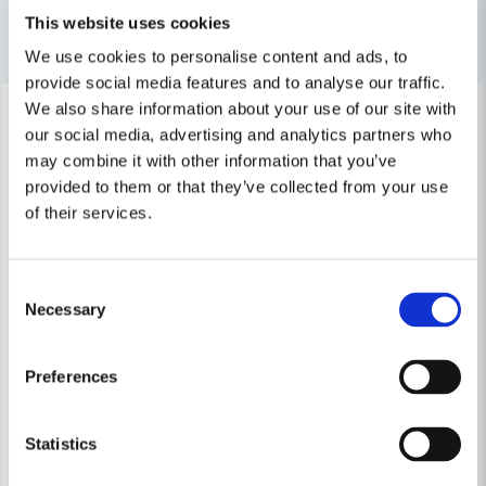
email
Mejladress
This website uses cookies
Andra produkter i kategorin
We use cookies to personalise content and ads, to
provide social media features and to analyse our traffic.
-18%
-25%
We also share information about your use of our site with
Ja, ni får publicera min fråga
our social media, advertising and analytics partners who
may combine it with other information that you’ve
provided to them or that they’ve collected from your use
of their services.
Consent
Necessary
Selection
Skicka fråga
DEWALT POWERTOOLS
DEWALT POWERTOOLS
DeWalt DT1952 Sågklinga 216mm 24T Semi-Proffs (Universal)
DeWalt DT1923 Hårdmetallkli
Preferences
391 kr
750 kr
479 kr
994 kr
Statistics
Leveranstid ifrån leverantör ca
Leveranstid ifrån leverantör ca