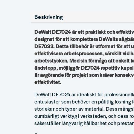
Beskrivning
DeWalt DE7024 är ett praktiskt och effekti
designat för att komplettera DeWalts sågb
DE7033. Detta tillbehör är utformat för att 
effektivisera arbetsprocessen, särskilt vid h
arbetsstycken. Med sin förmåga att enkelt ko
ändstopp, möjliggör DE7024 repetitiv kapnin
är avgörande för projekt som kräver konsekv
effektivitet.
DeWalt DE7024 är idealiskt för professionell
entusiaster som behöver en pålitlig lösning f
storlekar och typer av material. Dess mångsid
oumbärligt verktyg i verkstaden, och dess r
säkerställer långvarig hållbarhet och presta