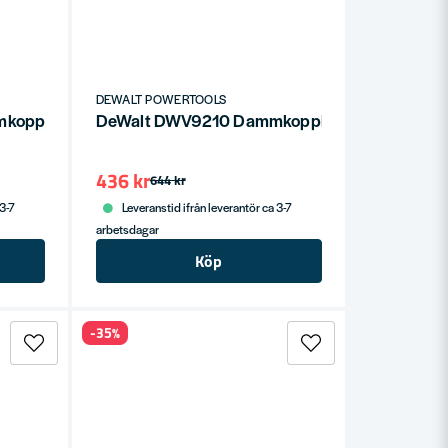
DEWALT POWERTOOLS
kopplingssystem 35mm
DeWalt DWV9210 Dammkopplingssystem AIR
436 kr
644 kr
 3-7
Leveranstid ifrån leverantör ca 3-7
arbetsdagar
Köp
-35%