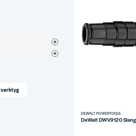
ör
dverktyg
ress
DEWALT POWERTOOLS
DeWalt DWV9120 Slangk