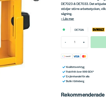
DE7023 & DE7033. Det erbjuder e
stödjer större arbetsstycken, vilke
sågning.
Läs mer
DE7024
-
+
Kvalitetsverktyg
Fraktfritt över 999 SEK*
En järnhandel för alla
Butik i Göteborg
Rekommenderade t