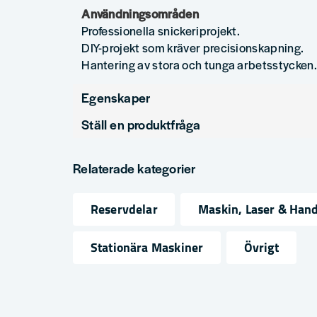
Användningsområden
Professionella snickeriprojekt.
DIY-projekt som kräver precisionskapning.
Hantering av stora och tunga arbetsstycken.
Egenskaper
Ställ en produktfråga
Produkttyp
Tillbeh
question
Fråga oss något om denna produkten...
Relaterade kategorier
Reservdelar
Maskin, Laser & Han
name
email
Namn
Mejlad
Stationära Maskiner
Övrigt
Ja, ni får publicera min fråga