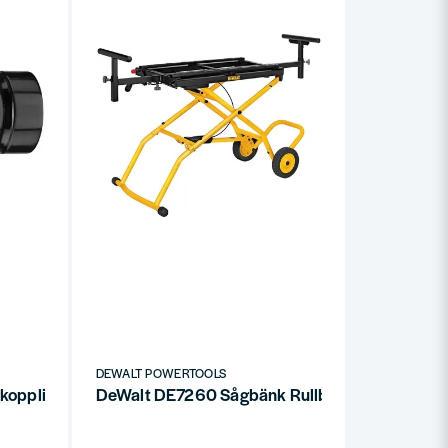
DEWALT POWERTOOLS
oppling (Air-Lock)
DeWalt DE7260 Sågbänk Rullbar