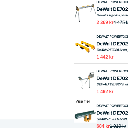
DEWALT POWERTOO
DeWalt DE702
2 369 kr
4 475 k
DEWALT POWERTOO
1 442 kr
DEWALT POWERTOO
DeWalt DE7027
1 492 kr
Visa fler
DEWALT POWERTOO
DeWalt DE7029
684 kr
1 010 kr