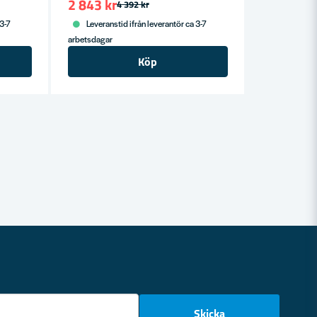
2 843 kr
4 392 kr
 3-7
Leveranstid ifrån leverantör ca 3-7
arbetsdagar
Köp
email
Skicka