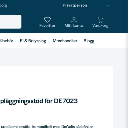
borg
illbehör
El & Belysning
Merchandise
Blogg
pläggningsstöd för DE7023
t uppläggningsstöd, kompatibelt med DeWalts sågbänkar