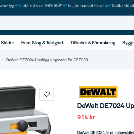
tsverktyg
Fraktfritt över 999 SEK*
En järnhandel för alla
Butik i Göte
& Kläder
Hem, Skog & Trädgård
Tillbehör & Förbrukning
Byggt
DeWalt DE7024 Uppläggningsstöd för DE7023
DeWalt DE7024 Up
914 kr
DeWalt DE7024 är ett mångsidig