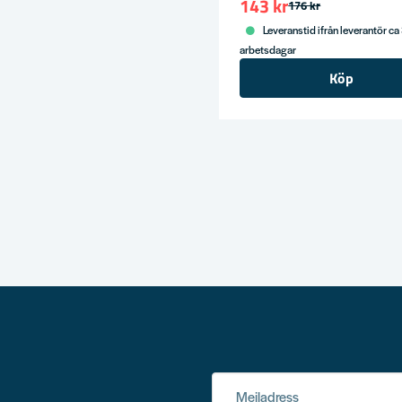
143 kr
176 kr
Leveranstid ifrån leverantör ca
arbetsdagar
Köp
Mejladress