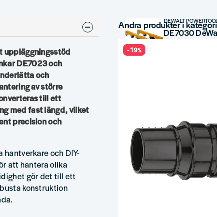
DEWALT POWERTOO
Andra produkter i kategor
Extra Breda Montering
-19%
vt uppläggningsstöd
912 kr
1 346 kr
änkar DE7023 och
underlätta och
DEWALT RESERVDE
antering av större
DeWalt fot ti
nverteras till ett
g med fast längd, vilket
73 kr
138 kr
ent precision och
a hantverkare och DIY-
ör att hantera olika
ighet gör det till ett
obusta konstruktion
nda.