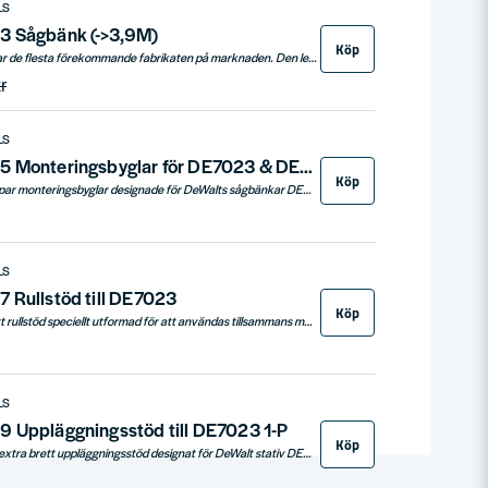
LS
3 Sågbänk (->3,9M)
Köp
Dewalts sågbänk passar de flesta förekommande fabrikaten på marknaden. Den levereras med ett antal distanser och skruvar och skulle inte någon av dessa passa för att få din såg kompatibel med bänken så räcker det garanterat att bara skaffa nya skruvar i rätt storlek så är problemet ur världen!
r
LS
DeWalt DE7025 Monteringsbyglar för DE7023 & DE7033
Köp
DeWalt DE7025 är ett par monteringsbyglar designade för DeWalts sågbänkar DE7023 & DE7033. Dessa byglar underlättar snabb och enkel montering av kap-/gersågar på stativet, vilket ökar effektiviteten och flexibiliteten i arbetsflödet. Levereras parvis för bekväm användning.
LS
 Rullstöd till DE7023
Köp
DEWALT DE7027 är ett rullstöd speciellt utformad för att användas tillsammans med DE7023 sågstativ. Den ger extra stöd och stabilitet vid hantering av stora arbetsstycken.
LS
 Uppläggningsstöd till DE7023 1-P
Köp
DeWalt DE7029 är ett extra brett uppläggningsstöd designat för DeWalt stativ DE7023. Detta robusta stöd ger extra stöd för stora och breda arbetsstycken. Levereras med 1 st uppläggningsstöd per förpackning.