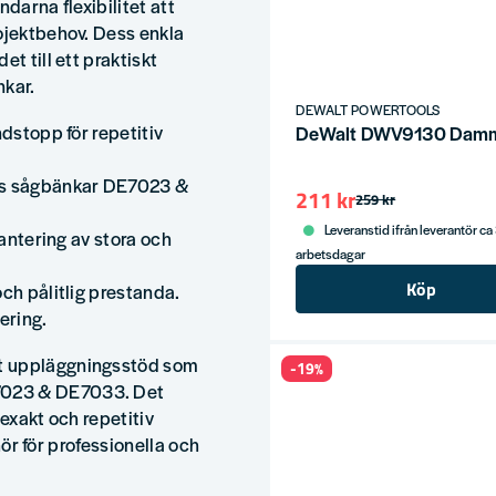
darna flexibilitet att
ojektbehov. Dess enkla
t till ett praktiskt
nkar.
DEWALT POWERTOOLS
ndstopp för repetitiv
DeWalt DWV9130 Damm
lts sågbänkar DE7023 &
211 kr
259 kr
Leveranstid ifrån leverantör ca
hantering av stora och
arbetsdagar
Köp
ch pålitlig prestanda.
ering.
st uppläggningsstöd som
-19%
7023 & DE7033. Det
 exakt och repetitiv
ehör för professionella och