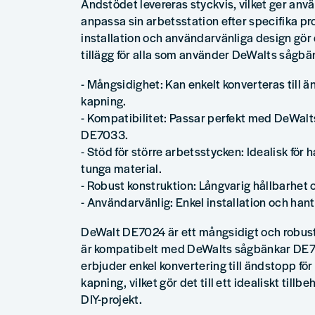
Ändstödet levereras styckvis, vilket ger använ
anpassa sin arbetsstation efter specifika pr
installation och användarvänliga design gör de
tillägg för alla som använder DeWalts sågbä
- Mångsidighet: Kan enkelt konverteras till ä
kapning.
- Kompatibilitet: Passar perfekt med DeWa
DE7033.
- Stöd för större arbetsstycken: Idealisk för 
tunga material.
- Robust konstruktion: Långvarig hållbarhet o
- Användarvänlig: Enkel installation och hant
DeWalt DE7024 är ett mångsidigt och robu
är kompatibelt med DeWalts sågbänkar DE
erbjuder enkel konvertering till ändstopp för
kapning, vilket gör det till ett idealiskt tillb
DIY-projekt.