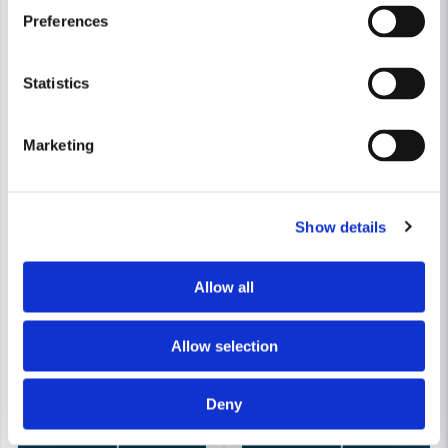
Preferences
Skicka fråga
Statistics
Marketing
Show details
Allow all
DEWALT POWERTOOLS
DEWALT POWERTOOLS
DeWalt DCF801N Slagskruvdra
DeWalt DCF620E1K Gipsskruvdragare 18V XR (1x1,7Ah)
Allow selection
4 061 kr
1 417 kr
4 329 kr
1 750 kr
Deny
Finns i Webblager
Finns i Webblager
Köp
Köp