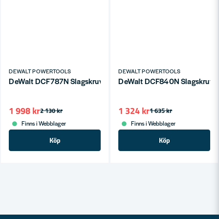
DEWALT POWERTOOLS
DEWALT POWERTOOLS
DeWalt DCF787N Slagskruvdragare 18V XR Kolborstfri (
1 998 kr
1 324 kr
2 130 kr
1 635 kr
Finns i Webblager
Finns i Webblager
Köp
Köp