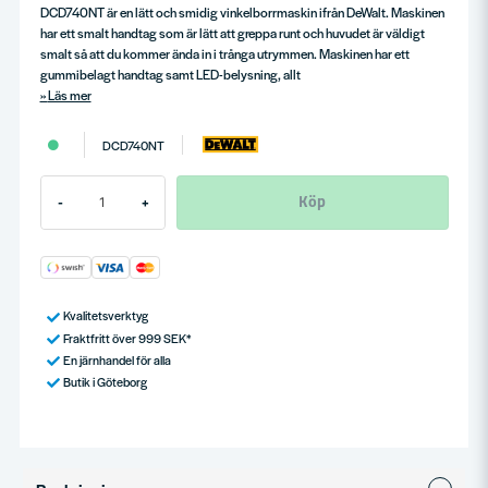
DCD740NT är en lätt och smidig vinkelborrmaskin ifrån DeWalt. Maskinen
har ett smalt handtag som är lätt att greppa runt och huvudet är väldigt
smalt så att du kommer ända in i trånga utrymmen. Maskinen har ett
gummibelagt handtag samt LED-belysning, allt
Läs mer
DCD740NT
Köp
-
+
Kvalitetsverktyg
Fraktfritt över 999 SEK*
En järnhandel för alla
Butik i Göteborg