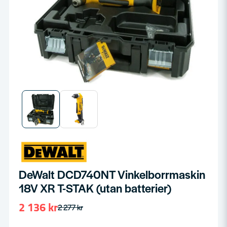
DeWalt DCD740NT Vinkelborrmaskin
18V XR T-STAK (utan batterier)
2 136 kr
2 277 kr