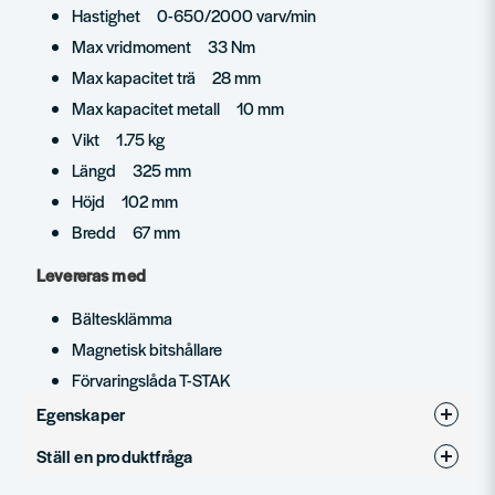
Hastighet 0-650/2000 varv/min
Max vridmoment 33 Nm
Max kapacitet trä 28 mm
Max kapacitet metall 10 mm
Vikt 1.75 kg
Längd 325 mm
Höjd 102 mm
Bredd 67 mm
Levereras med
Bältesklämma
Magnetisk bitshållare
Förvaringslåda T-STAK
Egenskaper
Ställ en produktfråga
Produkttyp
Vinkelborrmaskin