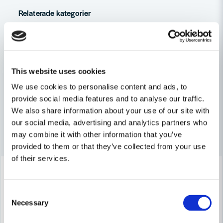
question
Spänning
18V
Fråga oss något om denna produkten...
Relaterade kategorier
Varumärke
DeWalt
Batteridrivet
name
Namn
Maskin, Laser & Handverktyg
This website uses cookies
We use cookies to personalise content and ads, to
Skruvdragare
email
provide social media features and to analyse our traffic.
Mejladress
We also share information about your use of our site with
our social media, advertising and analytics partners who
Andra produkter i kategorin
may combine it with other information that you’ve
Ja, ni får publicera min fråga
provided to them or that they’ve collected from your use
of their services.
-6%
-19%
Consent
Necessary
Selection