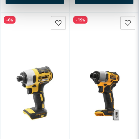
-6%
-19%