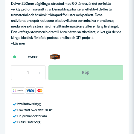
Delver 250mm sågklinga, utrustad med 60 tänder, är det perfekta
verktyget för fina snitt i trä. Denna klinga hanterar effektivt de flesta
trämaterial och är särskilt lämpad för lister och parkett. Dess
antivibrationsspår reducerar bladavvikelser och minskar vibrationer,
medan de extra stora hårdmetalltänderna säkerställer en lång livslängd.
Den kraftiga stommen bidrar till ännu bättre snittkvalitet, vilket gör denna
klinga idealisk för både professionella och DIY-projekt.
Läs mer
25060T
Köp
-
+
Kvalitetsverktyg
Fraktfritt över 999 SEK*
En järnhandel för alla
Butik i Göteborg