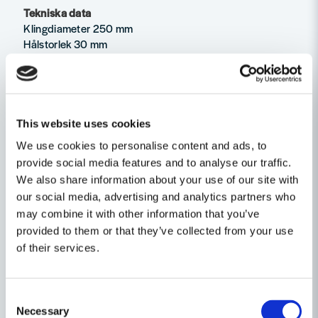
Tekniska data
Klingdiameter 250 mm
Hålstorlek 30 mm
Tjocklek 2,2 mm
Skärbredd 3,2 mm
Antal tänder 60
Tandform Växelvis toppslipad
Skärvinkel 10° (Positiv)
This website uses cookies
We use cookies to personalise content and ads, to
Egenskaper
provide social media features and to analyse our traffic.
We also share information about your use of our site with
Ställ en produktfråga
Produkttyp
Sågklinga
our social media, advertising and analytics partners who
question
may combine it with other information that you’ve
Klinghålsdiameter
30mm
Fråga oss något om denna produkten...
Relaterade kategorier
provided to them or that they’ve collected from your use
of their services.
Diameter (mm)
250
Cirkelsågsklingor
Såga & Hyvla
name
Namn
Consent
Tillbehör & Förbrukning
Necessary
Selection