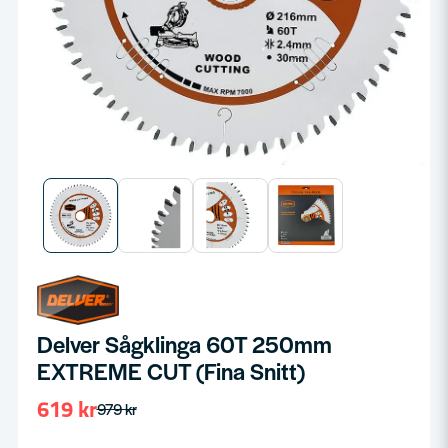
Delver Sågklinga 60T 250mm
EXTREME CUT (Fina Snitt)
619 kr
979 kr