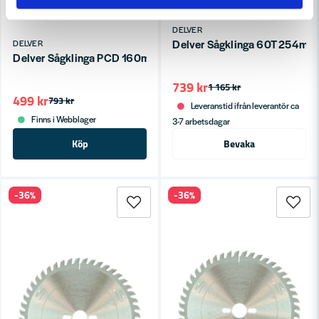
DELVER
Delver Sågklinga 60T 254mm 
DELVER
Delver Sågklinga PCD 160mm 4T Fibercement, Gips, Minerit
739 kr
1 165 kr
499 kr
793 kr
Leveranstid ifrån leverantör ca
Finns i Webblager
3-7 arbetsdagar
Köp
Bevaka
-36%
-36%