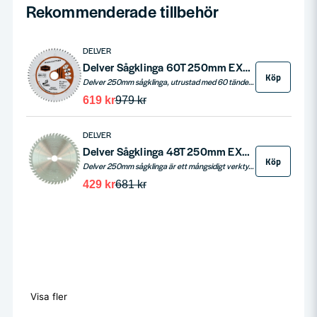
Rekommenderade tillbehör
DELVER
Delver Sågklinga 60T 250mm EXTREME CUT (Fina Snitt)
Köp
Delver 250mm sågklinga, utrustad med 60 tänder, är det perfekta verktyget för fina snitt i trä. Denna klinga hanterar effektivt de flesta trämaterial och är särskilt lämpad för lister och parkett. Dess antivibrationsspår reducerar bladavvikelser och minskar vibrationer, medan de extra stora hårdmetalltänderna säkerställer en lång livslängd. Den kraftiga stommen bidrar till ännu bättre snittkvalitet, vilket gör denna klinga idealisk för både professionella och DIY-projekt.
619 kr
979 kr
DELVER
Delver Sågklinga 48T 250mm EXTREME CUT (Allmän användning)
Köp
Delver 250mm sågklinga är ett mångsidigt verktyg för allmän användning, perfekt för olika trämaterial. Med 48 tänder ger den fina snitt, idealiska för lister och parkett. Den har antivibrationsspår som reducerar bladavvikelser, extra stora hårdmetalltänder för längre livslängd, och en kraftig stomme som förbättrar snittkvaliteten. Klingans diameter är 250 mm med en 30 mm hålstorlek, vilket gör den till en tillförlitlig partner i alla träbearbetningsprojekt.
429 kr
681 kr
Visa fler