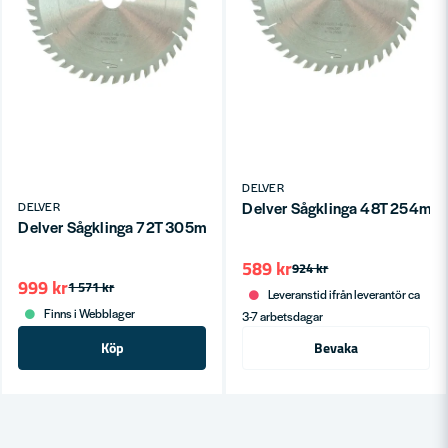
DELVER
Delver Sågklinga 48T 254mm
DELVER
Delver Sågklinga 72T 305mm EXTREME CUT (Fina Snitt)
589 kr
924 kr
999 kr
1 571 kr
Leveranstid ifrån leverantör ca
Finns i Webblager
3-7 arbetsdagar
Köp
Bevaka