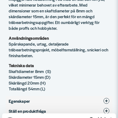
vilket minimerar behovet av efterarbete. Med
dimensioner som en skaftdiameter på 8mm och
skärdiameter 15mm, är den perfekt för en mängd
träbearbetningsuppgifter. Ett oumbärligt verktyg för
både proffs och hobbyister.
Användningsområden
Spårskapande, urtag, detaljerade
träbearbetningsprojekt, möbelframställning, snickeri och
finisharbeten.
Tekniska data
Skaftdiameter 8mm (S)
Skärdiameter 15mm (D)
Skärlängd 20mm (H)
Totallängd 54mm (L)
Egenskaper
Ställ en produktfråga
Produkttyp
Notfräsar