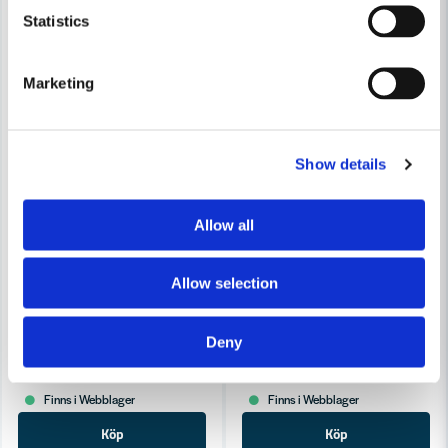
Statistics
Skicka fråga
Marketing
Show details
Allow all
Allow selection
DELVER
DELVER
Delver Bottenskärande Notfräs 26×25×59 S=8
Delver Bottenskärande Notfr
Deny
333 kr
293 kr
476 kr
419 kr
Finns i Webblager
Finns i Webblager
Köp
Köp