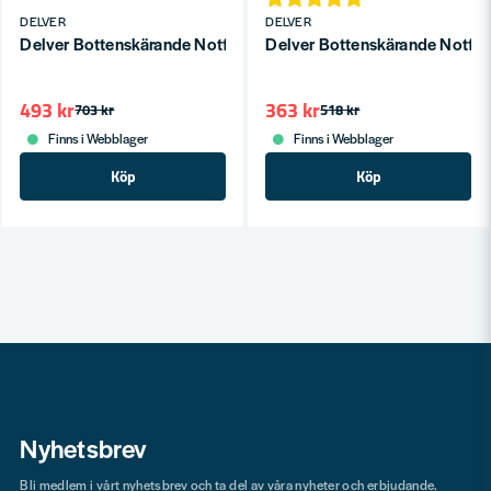
DELVER
DELVER
Delver Bottenskärande Notfräs 16×50×90 S=8
Delver Bottenskärande Notfr
493 kr
363 kr
703 kr
518 kr
Finns i Webblager
Finns i Webblager
Köp
Köp
Nyhetsbrev
Bli medlem i vårt nyhetsbrev och ta del av våra nyheter och erbjudande.