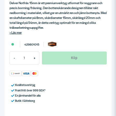
Delver Notfräs 15mm är ett premiumverktyg utformat för noggrann och
precis borrning/fräsning. Den bottenskärrande designen tillåter rakt
nedborrning i materialet, vilket ger en utmärkt ren och jämn bottenyta. Med
en skaftdiameter på 8mm, skärdiameter 15mm, skärlängd 20mm och
total längd på 54mm, är detta verktyg optimalt för en mängd olika
träbearbetningsuppgifter.
Läs mer
429801015
Köp
-
+
Kvalitetsverktyg
Fraktfritt över 999 SEK*
En järnhandel för alla
Butik i Göteborg