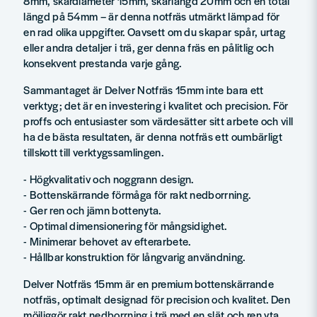
8mm, skärdiameter 15mm, skärlängd 20mm och en total
längd på 54mm – är denna notfräs utmärkt lämpad för
en rad olika uppgifter. Oavsett om du skapar spår, urtag
eller andra detaljer i trä, ger denna fräs en pålitlig och
konsekvent prestanda varje gång.
Sammantaget är Delver Notfräs 15mm inte bara ett
verktyg; det är en investering i kvalitet och precision. För
proffs och entusiaster som värdesätter sitt arbete och vill
ha de bästa resultaten, är denna notfräs ett oumbärligt
tillskott till verktygssamlingen.
- Högkvalitativ och noggrann design.
- Bottenskärrande förmåga för rakt nedborrning.
- Ger ren och jämn bottenyta.
- Optimal dimensionering för mångsidighet.
- Minimerar behovet av efterarbete.
- Hållbar konstruktion för långvarig användning.
Delver Notfräs 15mm är en premium bottenskärrande
notfräs, optimalt designad för precision och kvalitet. Den
möjliggör rakt nedborrning i trä med en slät och ren yta,