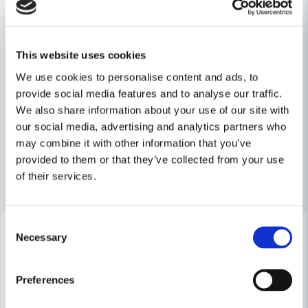
Recensioner (1)
question
Diameter (mm)
15
Fråga oss något om denna produkten...
Patrik
Relaterade kategorier
This website uses cookies
för 9 månader sedan
Snabb leverans och produkten uppfyller
We use cookies to personalise content and ads, to
name
Notfräsar
Frässtål & sammanfogning
önskemålet.
Namn
provide social media features and to analyse our traffic.
We also share information about your use of our site with
Tillbehör & Förbrukning
our social media, advertising and analytics partners who
email
may combine it with other information that you’ve
Mejladress
provided to them or that they’ve collected from your use
of their services.
Andra produkter i kategorin
Ja, ni får publicera min fråga
Consent
-30%
-30%
Necessary
Selection
Preferences