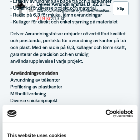
- Effektiv avrundning av både trä och plastkanter
Delver Avrundningsfräs D=22.2 H=11.1 L=54 R=4.8 S=8
- Utmärkt för diverse projekt och material
Köp
Delver Avrundningsfräsar är premium frässtål konstruerade för avrundning av kanter på massivt trä och plast. De representerar ett värdefullt alternativ för de som söker maximal prestanda för pengarna. Denna specifika avrundningsfräs har en radie på 4,8 och är utrustad med kullager, vilket underlättar direkt styrning på arbetsmaterialet, med imponerande resultat varje gång.
- Radie på 6,3 för mjuka, jämn avrundningar
219 kr
313 kr
- Kullager för direkt och enkel styrning på materialet
Delver Avrundningsfräsar erbjuder oöverträffad kvalitet
och prestanda, perfekta för avrundning av kanter på trä
och plast. Med en radie på 6,3, kullager och 8mm skaft,
garanterar de precision och en smidig
användarupplevelse i varje projekt.
Användningsområden
Avrundning av träkanter
Profilering av plastkanter
Möbeltillverkning
Diverse snickeriprojekt
Tekniska data
Spindel 8mm
Diameter (D) 25,4mm
Skärlängd (H) 13,5mm
This website uses cookies
Totallängd (L) 57mm