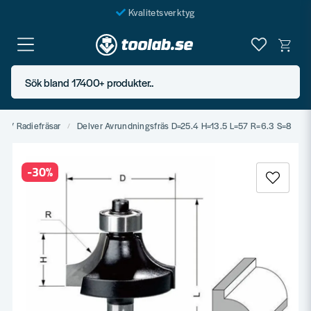
Kvalitetsverktyg
Fraktfritt över 999 SEK*
En järnhandel för alla
Sök bland 17400+ produkter..
Butik i Göteborg
s- / Radiefräsar
Delver Avrundningsfräs D=25.4 H=13.5 L=57 R=6.3 S=8
-
30
%