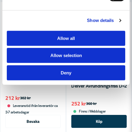
-30%
-30%
Show details
Allow all
Skicka fråga
Allow selection
Deny
DELVER
Delver Avrundningsfräs D=20.7 H=11.1 L=54 R=4 S=8
DELVER
Delver Avrundningsfräs D=28.
212 kr
302 kr
252 kr
360 kr
Leveranstid ifrån leverantör ca
Finns i Webblager
3-7 arbetsdagar
Bevaka
Köp