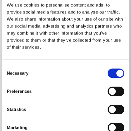
We use cookies to personalise content and ads, to
Radie (R) 6,3
provide social media features and to analyse our traffic.
We also share information about your use of our site with
Egenskaper
our social media, advertising and analytics partners who
Ställ en produktfråga
Produkttyp
Avrundningsfräsar
may combine it with other information that you’ve
provided to them or that they’ve collected from your use
question
Diameter (mm)
25
Fråga oss något om denna produkten...
of their services.
Relaterade kategorier
Avrundnings- / Radiefräsar
Consent
Necessary
Selection
name
Namn
Frässtål & sammanfogning
Preferences
Tillbehör & Förbrukning
email
Mejladress
Statistics
Andra produkter i kategorin
Ja, ni får publicera min fråga
Marketing