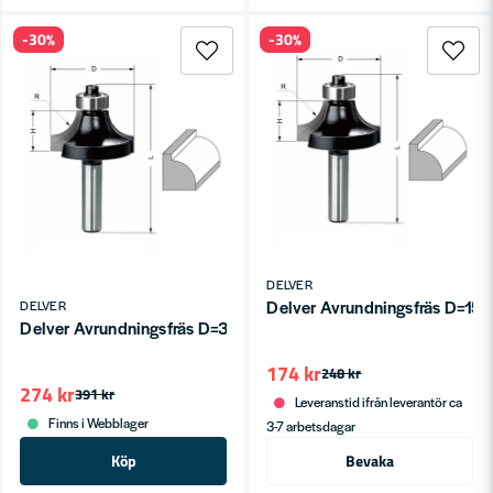
-30%
-30%
DELVER
Delver Avrundningsfräs D=15.
DELVER
Delver Avrundningsfräs D=32.7 H=16.7 L=62 R=10 S=8
174 kr
248 kr
274 kr
391 kr
Leveranstid ifrån leverantör ca
Finns i Webblager
3-7 arbetsdagar
Köp
Bevaka