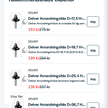
DELVER
Delver Avrundningsfräs D=17,5 H=8 L=50 R=2,4 S=8
Köp
Delver Avrundningsfräsar är avsedda för dig som söker kvalitet och prestanda till ett rimligt pris. Dessa frässtål är specialdesignade för avrundning av kanter på massiva trä- och plastmaterial, vilket ger dig en polerad finish på dina möbler, inredningar och andra projekt.
193 kr
275 kr
DELVER
Delver Avrundningsfräs D=18.7 H=10,5 L=51 R=3 S=8
Köp
Delver Avrundningsfräs R3 18.7×10,5x51 S=8 är en högkvalitativ avrundningsfräs för massiva trä- och plastkanter. Perfekt för avrundning av räcken, skåp, hyllor och mer.
199 kr
284 kr
DELVER
Delver Avrundningsfräs D=25.4 H=13.5 L=57 R=6.3 S=8
Köp
Delver Avrundningsfräsar levererar högsta kvalitet och prestanda, vilket gör dem till ett prisvärt alternativ för dig som vill maximera din fräsningskapacitet. De är särskilt utformade för avrundning av kanter på massivt trä och plast och garanterar en snygg finish på produkter som räcken, skåp, hyllor, bordskivor och fönsterkarmar. Med en radie på 6,3 och kullager är de utrustade för att enkelt styras direkt på arbetsstycket.
236 kr
337 kr
Visa fler
DELVER
Delver Avrundningsfräs D=36,7 H=16,7 L=61 R=12 S=8
Köp