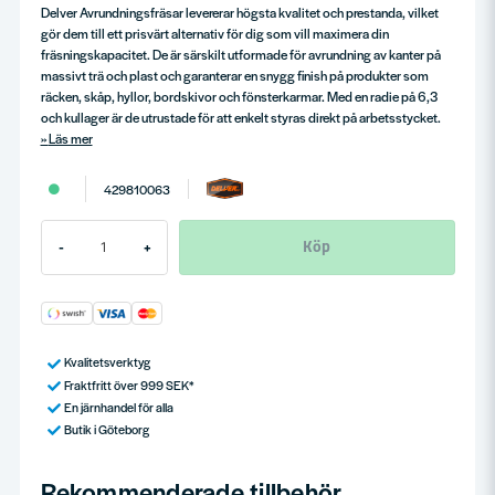
Delver Avrundningsfräsar levererar högsta kvalitet och prestanda, vilket
gör dem till ett prisvärt alternativ för dig som vill maximera din
fräsningskapacitet. De är särskilt utformade för avrundning av kanter på
massivt trä och plast och garanterar en snygg finish på produkter som
räcken, skåp, hyllor, bordskivor och fönsterkarmar. Med en radie på 6,3
och kullager är de utrustade för att enkelt styras direkt på arbetsstycket.
Läs mer
429810063
Köp
-
+
Kvalitetsverktyg
Fraktfritt över 999 SEK*
En järnhandel för alla
Butik i Göteborg
Rekommenderade tillbehör