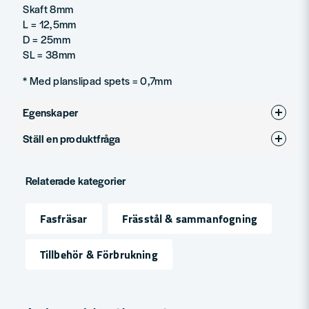
Skaft 8mm
L = 12,5mm
D = 25mm
SL = 38mm
* Med planslipad spets = 0,7mm
Egenskaper
Ställ en produktfråga
Produkttyp
Spårfräsar
question
Diameter (mm)
25
Fråga oss något om denna produkten...
Relaterade kategorier
Fasfräsar
Frässtål & sammanfogning
name
Namn
Tillbehör & Förbrukning
email
Mejladress