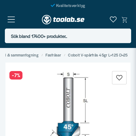
Kvalitetsverktyg
Fraktfritt över 999 SEK*
En järnhandel för alla
Sök bland 17400+ produkter..
Butik i Göteborg
sstål & sammanfogning
Fasfräsar
Cobolt V-spårfräs 45gr L=125 D=25
-
7
%