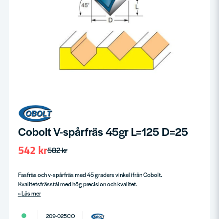
Cobolt V-spårfräs 45gr L=125 D=25
542 kr
582 kr
Fasfräs och v-spårfräs med 45 graders vinkel ifrån Cobolt.
Kvalitetsfrässtål med hög precision och kvalitet.
Läs mer
209-025CO