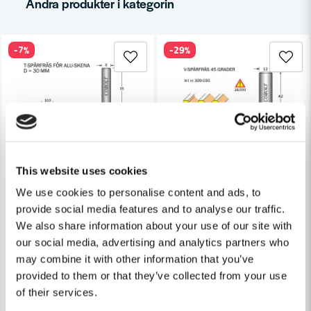
Andra produkter i kategorin
-7%
-29%
Ja, ni får publicera min fråga
This website uses cookies
COBOLT
Skicka fråga
Cobolt T-Spårfräs D1=30 D2=10.5 R=3 L=20 S=8
COBOLT
We use cookies to personalise content and ads, to
Cobolt V-spårfräs 45grad, D
provide social media features and to analyse our traffic.
1 394 kr
We also share information about your use of our site with
1 495 kr
557 kr
782 kr
our social media, advertising and analytics partners who
Leveranstid ifrån leverantör ca
may combine it with other information that you’ve
Finns i Webblager
3-7 arbetsdagar
provided to them or that they’ve collected from your use
Köp
Köp
of their services.