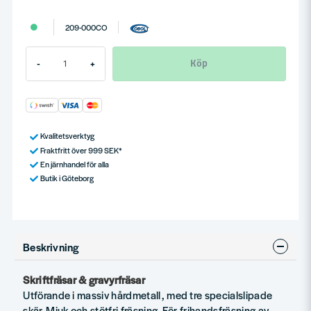
209-000CO
Köp
-
+
Kvalitetsverktyg
Fraktfritt över 999 SEK*
En järnhandel för alla
Butik i Göteborg
Beskrivning
Skriftfräsar & gravyrfräsar
Utförande i massiv hårdmetall, med tre specialslipade
skär. Mjuk och stötfri fräsning. För frihandsfräsning av