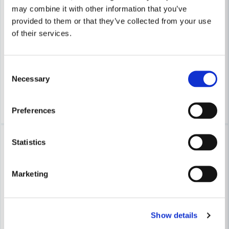
may combine it with other information that you’ve
COBOLT
COBOLT
provided to them or that they’ve collected from your use
Cobolt Skriftfräs 30° Z=3 m styrlager M-168
Cobolt Mallfräs V-spår D=16 L
of their services.
877 kr
487 kr
941 kr
522 kr
Consent
Leveranstid ifrån leverantör ca
Leveranstid ifrån leverantör ca
Necessary
Selection
3-7 arbetsdagar
3-7 arbetsdagar
Köp
Köp
Preferences
-7%
-7%
Statistics
Marketing
Show details