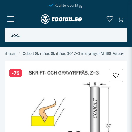
Kvalitetsverktyg
Fraktfritt över 999 SEK*
En järnhandel för alla
Sök...
Butik i Göteborg
blonfräsar
Cobolt Skriftfräs Skriftfräs 30° Z=3 m styrlager M-168 Massiv
-
7
%