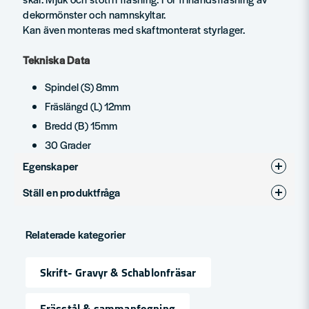
dekormönster och namnskyltar.
Kan även monteras med skaftmonterat styrlager.
Tekniska Data
Spindel (S) 8mm
Fräslängd (L) 12mm
Bredd (B) 15mm
30 Grader
Egenskaper
Ställ en produktfråga
Produkttyp
Skriftfräsar
question
Diameter (mm)
15
Fråga oss något om denna produkten...
Relaterade kategorier
Skrift- Gravyr & Schablonfräsar
name
Namn
Frässtål & sammanfogning