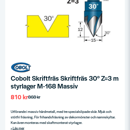
Cobolt Skriftfräs Skriftfräs 30° Z=3 m
styrlager M-168 Massiv
810 kr
868 kr
Utförande i massiv hårdmetall, med tre specialslipade skär. Mjuk och
stötfri fräsning. För frihandsfräsning av dekormönster och namnskyltar.
Kan även monteras med skaftmonterat styrlager.
Läs mer