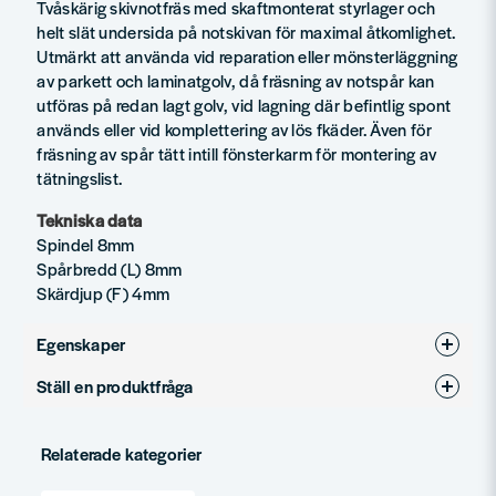
Tvåskärig skivnotfräs med skaftmonterat styrlager och
helt slät undersida på notskivan för maximal åtkomlighet.
Utmärkt att använda vid reparation eller mönsterläggning
av parkett och laminatgolv, då fräsning av notspår kan
utföras på redan lagt golv, vid lagning där befintlig spont
används eller vid komplettering av lös fkäder. Även för
fräsning av spår tätt intill fönsterkarm för montering av
tätningslist.
Tekniska data
Spindel 8mm
Spårbredd (L) 8mm
Skärdjup (F) 4mm
Egenskaper
Ställ en produktfråga
Produkttyp
Notfräsar
question
Diameter (mm)
36
Fråga oss något om denna produkten...
Relaterade kategorier