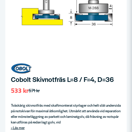
Cobolt Skivnotfräs L=8 / F=4, D=36
533 kr
571 kr
Tvåskärig skivnotfräs med skaftmonterat styrlager och helt slät undersida
på notskivan för maximal åtkomlighet. Utmärkt att använda vid reparation
eller mönsterläggning av parkett och laminatgolv, då fräsning av notspår
kan utföras på redan lagt golv, vid
Läs mer