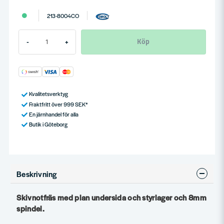
213-8004CO
Köp
-
+
Kvalitetsverktyg
Fraktfritt över 999 SEK*
En järnhandel för alla
Butik i Göteborg
Beskrivning
Skivnotfräs med plan undersida och styrlager och 8mm
spindel.