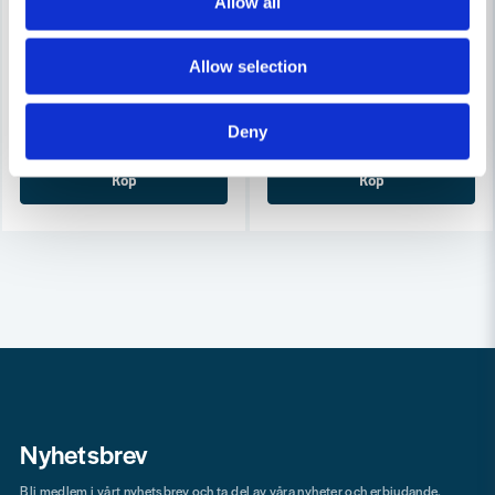
Allow all
COBOLT
COBOLT
Cobolt Skivnotfräs L=10 F=11mm
Cobolt Skivnotfräs L=10, F=8
Allow selection
633 kr
633 kr
679 kr
679 kr
Leveranstid ifrån leverantör ca
Leveranstid ifrån leverantör ca
Deny
3-7 arbetsdagar
3-7 arbetsdagar
Köp
Köp
Nyhetsbrev
Bli medlem i vårt nyhetsbrev och ta del av våra nyheter och erbjudande.