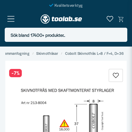
Kvalitetsverktyg
Fraktfritt över 999 SEK*
En järnhandel för alla
Sök bland 17400+ produkter..
Butik i Göteborg
 & sammanfogning
Skivnotfräsar
Cobolt Skivnotfräs L=8 / F=4, D=36
-
7
%