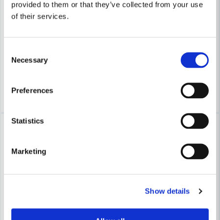
provided to them or that they’ve collected from your use
COBOLT
COBOLT
of their services.
Cobolt Skivnotfräs L=10 F=12mm
Cobolt Skivnotfräs L=10 F=1
633 kr
633 kr
679 kr
679 kr
Consent
Necessary
Selection
Leveranstid ifrån leverantör ca
Leveranstid ifrån leverantör ca
3-7 arbetsdagar
3-7 arbetsdagar
Köp
Köp
Preferences
Statistics
-7%
-7%
Marketing
Show details