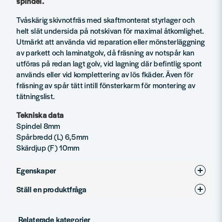
spindel.
Tvåskärig skivnotfräs med skaftmonterat styrlager och
helt slät undersida på notskivan för maximal åtkomlighet.
Utmärkt att använda vid reparation eller mönsterläggning
av parkett och laminatgolv, då fräsning av notspår kan
utföras på redan lagt golv, vid lagning där befintlig spont
används eller vid komplettering av lös fkäder. Även för
fräsning av spår tätt intill fönsterkarm för montering av
tätningslist.
Tekniska data
Spindel 8mm
Spårbredd (L) 6,5mm
Skärdjup (F) 10mm
Egenskaper
Ställ en produktfråga
Produkttyp
Notfräsar
question
Diameter (mm)
36
Fråga oss något om denna produkten...
Relaterade kategorier