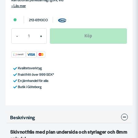
Läs mer
213-6510CO
Köp
-
+
Kvalitetsverktyg
Fraktfritt över 999 SEK*
En järnhandel för alla
Butik i Göteborg
Beskrivning
Skivnotfräs med plan undersida och styrlager och 8mm