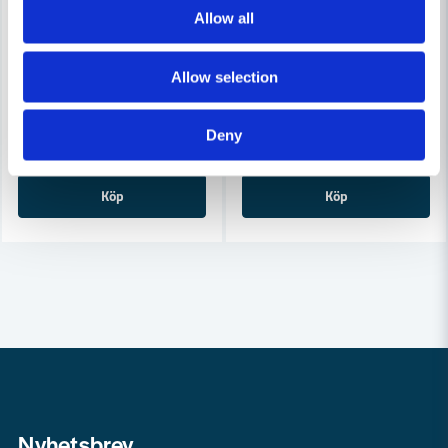
Allow all
COBOLT
COBOLT
Cobolt Skivnotfräs L=10 F=11mm
Cobolt Skivnotfräs L=10, F=8
Allow selection
633 kr
633 kr
679 kr
679 kr
Deny
Leveranstid ifrån leverantör ca
Leveranstid ifrån leverantör ca
3-7 arbetsdagar
3-7 arbetsdagar
Köp
Köp
Nyhetsbrev