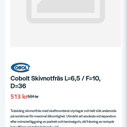
Cobolt Skivnotfräs L=6,5 / F=10,
D=36
513 kr
551 kr
Tvåskärig skivnotfräs med skaftmonterat styrlager och helt slät undersida
på notskivan för maximal åtkomlighet. Utmärkt att använda vid reparation
eller mönsterläggning av parkett och laminatgolv, då fräsning av notspår
kan utföras på redan lagt golv, vid