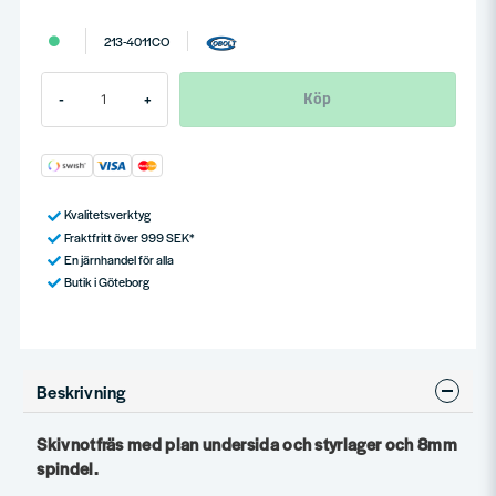
213-4011CO
Köp
-
+
Kvalitetsverktyg
Fraktfritt över 999 SEK*
En järnhandel för alla
Butik i Göteborg
Beskrivning
Skivnotfräs med plan undersida och styrlager och 8mm
spindel.