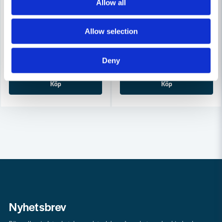
Allow all
COBOLT
COBOLT
Cobolt Skivnotfräs L=10 F=11mm
Cobolt Skivnotfräs L=10, F=8
Allow selection
633 kr
633 kr
679 kr
679 kr
Leveranstid ifrån leverantör ca
Leveranstid ifrån leverantör ca
Deny
3-7 arbetsdagar
3-7 arbetsdagar
Köp
Köp
Nyhetsbrev