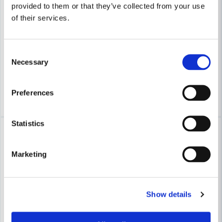
provided to them or that they’ve collected from your use
COBOLT
COBOLT
of their services.
Cobolt Skivnotfräs L=10 F=12mm
Cobolt Skivnotfräs L=10 F=1
633 kr
633 kr
Consent
679 kr
679 kr
Necessary
Selection
Leveranstid ifrån leverantör ca
Leveranstid ifrån leverantör ca
3-7 arbetsdagar
3-7 arbetsdagar
Köp
Köp
Preferences
Statistics
-7%
-7%
Marketing
Show details