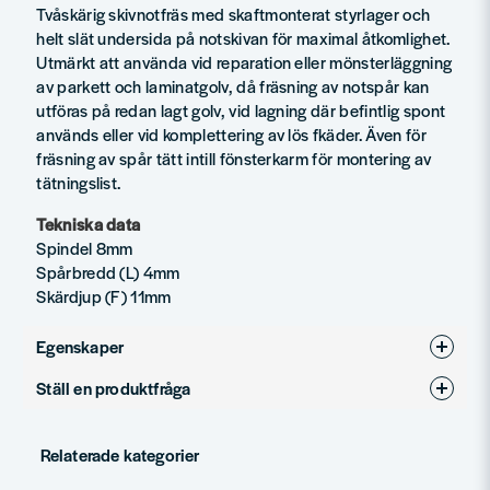
Tvåskärig skivnotfräs med skaftmonterat styrlager och
helt slät undersida på notskivan för maximal åtkomlighet.
Utmärkt att använda vid reparation eller mönsterläggning
av parkett och laminatgolv, då fräsning av notspår kan
utföras på redan lagt golv, vid lagning där befintlig spont
används eller vid komplettering av lös fkäder. Även för
fräsning av spår tätt intill fönsterkarm för montering av
tätningslist.
Tekniska data
Spindel 8mm
Spårbredd (L) 4mm
Skärdjup (F) 11mm
Egenskaper
Ställ en produktfråga
Produkttyp
Notfräsar
question
Diameter (mm)
36
Fråga oss något om denna produkten...
Relaterade kategorier