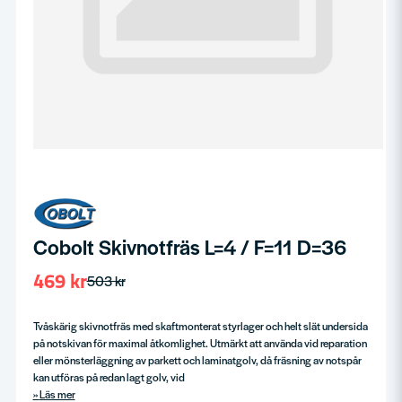
Cobolt Skivnotfräs L=4 / F=11 D=36
469 kr
503 kr
Tvåskärig skivnotfräs med skaftmonterat styrlager och helt slät undersida
på notskivan för maximal åtkomlighet. Utmärkt att använda vid reparation
eller mönsterläggning av parkett och laminatgolv, då fräsning av notspår
kan utföras på redan lagt golv, vid
Läs mer