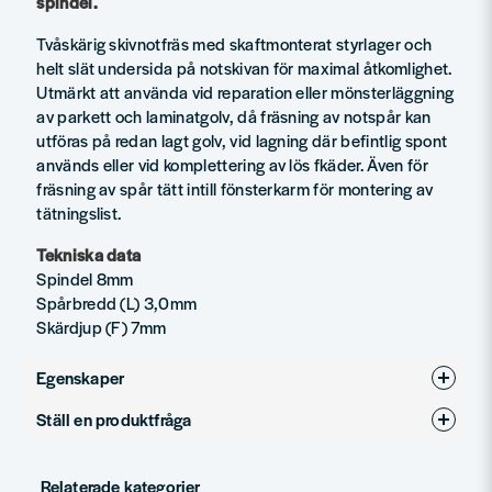
spindel.
Tvåskärig skivnotfräs med skaftmonterat styrlager och
helt slät undersida på notskivan för maximal åtkomlighet.
Utmärkt att använda vid reparation eller mönsterläggning
av parkett och laminatgolv, då fräsning av notspår kan
utföras på redan lagt golv, vid lagning där befintlig spont
används eller vid komplettering av lös fkäder. Även för
fräsning av spår tätt intill fönsterkarm för montering av
tätningslist.
Tekniska data
Spindel 8mm
Spårbredd (L) 3,0mm
Skärdjup (F) 7mm
Egenskaper
Ställ en produktfråga
Produkttyp
Notfräsar
question
Diameter (mm)
36
Fråga oss något om denna produkten...
Relaterade kategorier