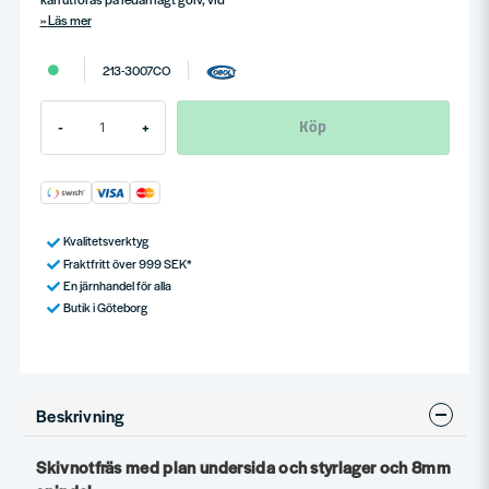
Läs mer
213-3007CO
Köp
-
+
Kvalitetsverktyg
Fraktfritt över 999 SEK*
En järnhandel för alla
Butik i Göteborg
Beskrivning
Skivnotfräs med plan undersida och styrlager och 8mm