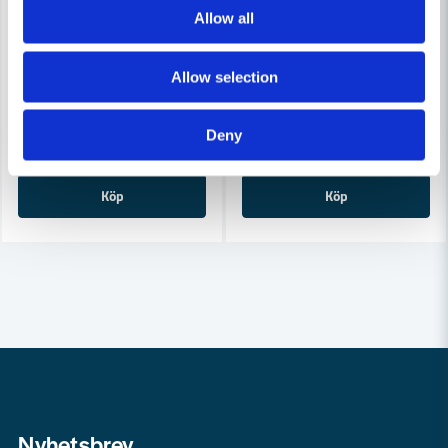
Allow all
COBOLT
COBOLT
Cobolt Skivnotfräs L=10 F=11mm
Cobolt Skivnotfräs L=10, F=8
Allow selection
633 kr
633 kr
679 kr
679 kr
Deny
Leveranstid ifrån leverantör ca
Leveranstid ifrån leverantör ca
3-7 arbetsdagar
3-7 arbetsdagar
Köp
Köp
Nyhetsbrev