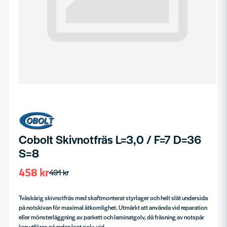
Cobolt Skivnotfräs L=3,0 / F=7 D=36
S=8
458 kr
491 kr
Tvåskärig skivnotfräs med skaftmonterat styrlager och helt slät undersida
på notskivan för maximal åtkomlighet. Utmärkt att använda vid reparation
eller mönsterläggning av parkett och laminatgolv, då fräsning av notspår
kan utföras på redan lagt golv, vid