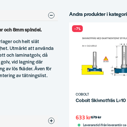
Andra produkter i kategor
-7%
er och 8mm spindel.
lager och helt slät
ghet. Utmärkt att använda
ett och laminatgolv, då
golv, vid lagning där
ng av lös fkäder. Även för
ntering av tätningslist.
COBOLT
Cobolt Skivnotfräs L=1
633 kr
679 kr
Leveranstid ifrån leverantör ca