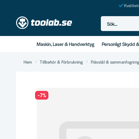
Kvalite
Sök...
Maskin, Laser & Handverktyg
Personligt Skydd 
Hem
Tillbehör & Förbrukning
Frässtål & sammanfognin
-
7
%