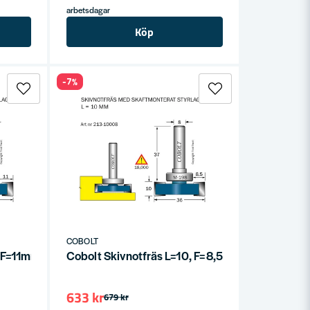
arbetsdagar
Köp
-7%
COBOLT
0 F=11mm
Cobolt Skivnotfräs L=10, F=8,5mm
633 kr
679 kr