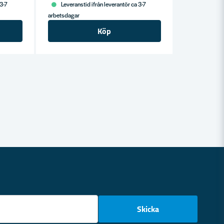
 3-7
Leveranstid ifrån leverantör ca 3-7
arbetsdagar
Köp
email
Skicka