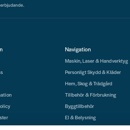
h erbjudande.
on
Navigation
Maskin, Laser & Handverktyg
ss
Personligt Skydd & Kläder
Hem, Skog & Trädgård
mation
Tillbehör & Förbrukning
olicy
Byggtillbehör
ster
El & Belysning
Merchandise