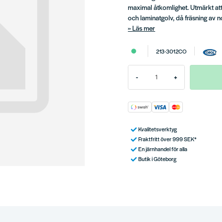
maximal åtkomlighet. Utmärkt att
och laminatgolv, då fräsning av n
Läs mer
213-3012CO
-
+
Kvalitetsverktyg
Fraktfritt över 999 SEK*
En järnhandel för alla
Butik i Göteborg