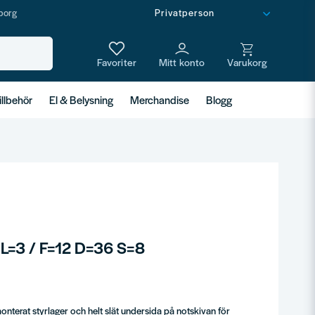
borg
illbehör
El & Belysning
Merchandise
Blogg
 L=3 / F=12 D=36 S=8
nterat styrlager och helt slät undersida på notskivan för