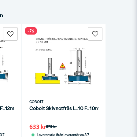
in
-7%
COBOLT
0 F=12mm
Cobolt Skivnotfräs L=10 F=10mm S=8
633 kr
679 kr
 3-7
Leveranstid ifrån leverantör ca 3-7