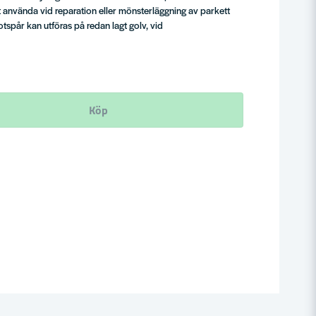
 använda vid reparation eller mönsterläggning av parkett
otspår kan utföras på redan lagt golv, vid
Köp