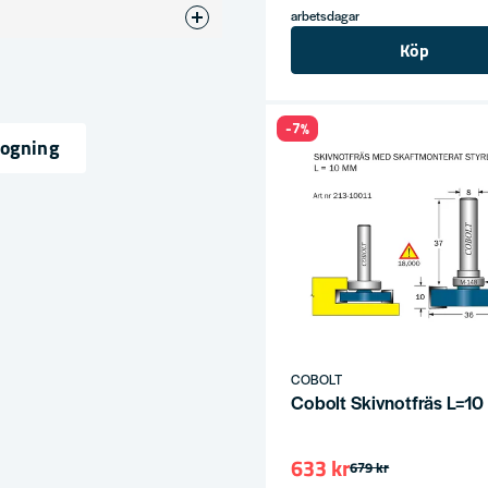
arbetsdagar
otfräsar
Köp
6
-7%
fogning
ress
COBOLT
Cobolt Skivnotfräs L=1
633 kr
679 kr