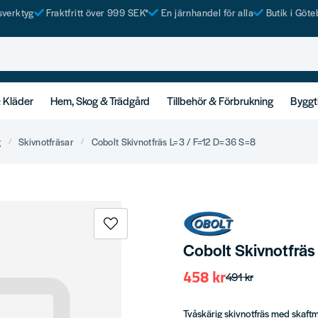
tsverktyg
Fraktfritt över 999 SEK*
En järnhandel för alla
Butik i Göte
& Kläder
Hem, Skog & Trädgård
Tillbehör & Förbrukning
Byggt
g
Skivnotfräsar
Cobolt Skivnotfräs L=3 / F=12 D=36 S=8
Cobolt Skivnotfräs
458 kr
491 kr
Tvåskärig skivnotfräs med skaftmo