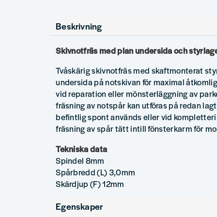
Beskrivning
Skivnotfräs med plan undersida och styrlag
Tvåskärig skivnotfräs med skaftmonterat styr
undersida på notskivan för maximal åtkomli
vid reparation eller mönsterläggning av park
fräsning av notspår kan utföras på redan lagt 
befintlig spont används eller vid kompletteri
fräsning av spår tätt intill fönsterkarm för mo
Tekniska data
Spindel 8mm
Spårbredd (L) 3,0mm
Skärdjup (F) 12mm
Egenskaper