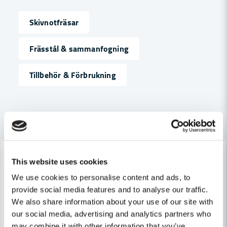
Skivnotfräsar
name
Namn
Frässtål & sammanfogning
Tillbehör & Förbrukning
email
Mejladress
Andra produkter i kategorin
Ja, ni får publicera min fråga
-7%
-7%
This website uses cookies
We use cookies to personalise content and ads, to
provide social media features and to analyse our traffic.
We also share information about your use of our site with
our social media, advertising and analytics partners who
Skicka fråga
may combine it with other information that you’ve