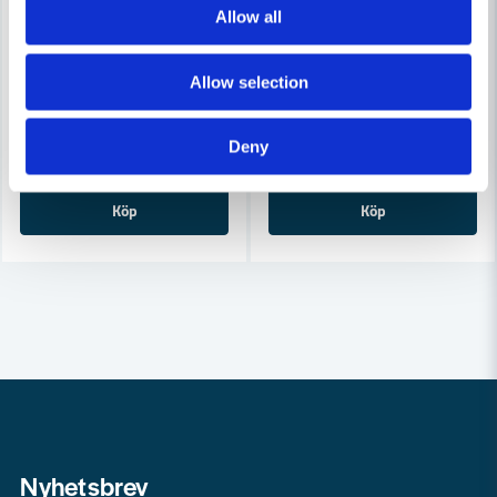
Allow all
COBOLT
COBOLT
Cobolt Skivnotfräs L=10 F=11mm
Cobolt Skivnotfräs L=10, F=8
Allow selection
633 kr
633 kr
679 kr
679 kr
Deny
Leveranstid ifrån leverantör ca
Leveranstid ifrån leverantör ca
3-7 arbetsdagar
3-7 arbetsdagar
Köp
Köp
Nyhetsbrev