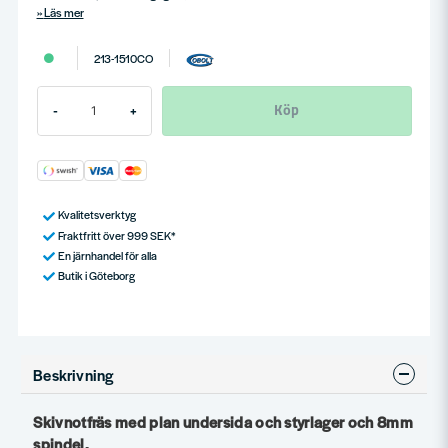
Läs mer
213-1510CO
Köp
-
+
Kvalitetsverktyg
Fraktfritt över 999 SEK*
En järnhandel för alla
Butik i Göteborg
Beskrivning
Skivnotfräs med plan undersida och styrlager och 8mm
spindel.