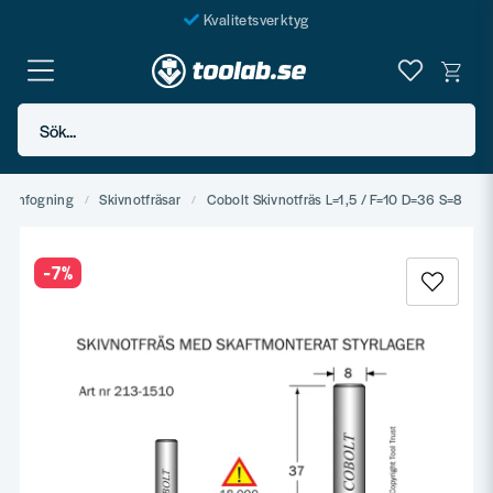
Kvalitetsverktyg
Fraktfritt över 999 SEK*
En järnhandel för alla
Sök...
Butik i Göteborg
mmanfogning
Skivnotfräsar
Cobolt Skivnotfräs L=1,5 / F=10 D=36 S=8
-
7
%