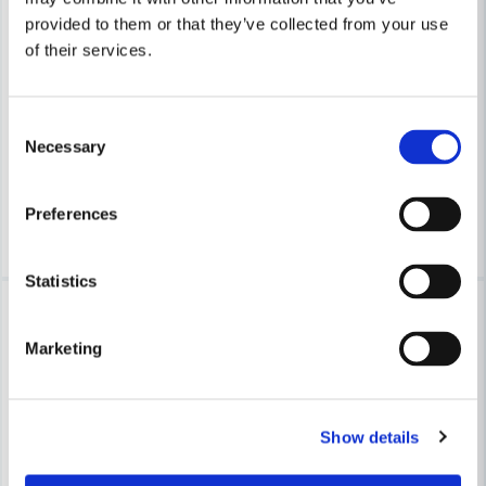
provided to them or that they’ve collected from your use
of their services.
COBOLT
COBOLT
Cobolt Skivnotfräs L=10 F=12mm
Cobolt Skivnotfräs L=10 F=1
Consent
633 kr
633 kr
679 kr
679 kr
Necessary
Selection
Leveranstid ifrån leverantör ca
Leveranstid ifrån leverantör ca
3-7 arbetsdagar
3-7 arbetsdagar
Preferences
Köp
Köp
Statistics
-7%
-7%
Marketing
Show details