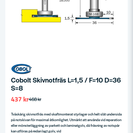
Cobolt Skivnotfräs L=1,5 / F=10 D=36
S=8
437 kr
468 kr
Tvåskärig skivnotfräs med skaftmonterat styrlager och helt slät undersida
på notskivan för maximal åtkomlighet. Utmärkt att använda vid reparation
eller mönsterläggning av parkett och laminatgolv, då fräsning av notspår
kan utföras på redan lagt golv, vid