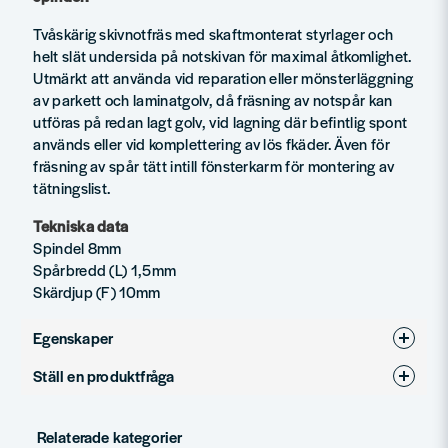
Tvåskärig skivnotfräs med skaftmonterat styrlager och
helt slät undersida på notskivan för maximal åtkomlighet.
Utmärkt att använda vid reparation eller mönsterläggning
av parkett och laminatgolv, då fräsning av notspår kan
utföras på redan lagt golv, vid lagning där befintlig spont
används eller vid komplettering av lös fkäder. Även för
fräsning av spår tätt intill fönsterkarm för montering av
tätningslist.
Tekniska data
Spindel 8mm
Spårbredd (L) 1,5mm
Skärdjup (F) 10mm
Egenskaper
Ställ en produktfråga
Produkttyp
Notfräsar
question
Diameter (mm)
36
Fråga oss något om denna produkten...
Relaterade kategorier