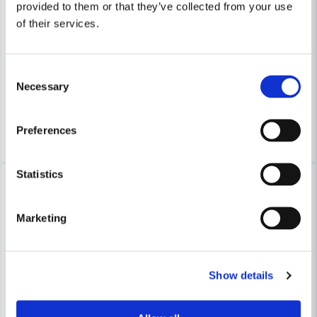
provided to them or that they’ve collected from your use
COBOLT
COBOLT
of their services.
Cobolt Skivnotfräs L=10 F=12mm
Cobolt Skivnotfräs L=10 F=1
633 kr
633 kr
679 kr
679 kr
Consent
Necessary
Selection
Leveranstid ifrån leverantör ca
Leveranstid ifrån leverantör ca
3-7 arbetsdagar
3-7 arbetsdagar
Köp
Köp
Preferences
Statistics
-7%
-7%
Marketing
Show details