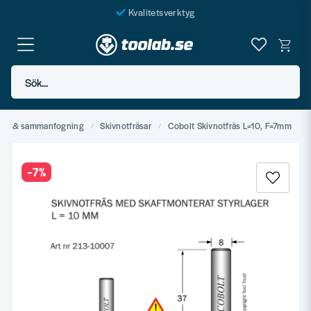
Kvalitetsverktyg
Fraktfritt över 999 SEK*
En järnhandel för alla
Sök...
Butik i Göteborg
stål & sammanfogning
Skivnotfräsar
Cobolt Skivnotfräs L=10, F=7mm
-
7
%