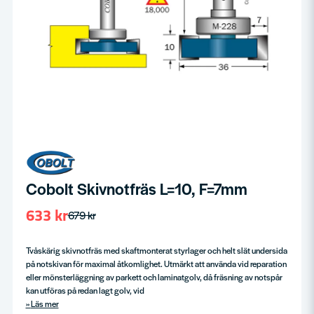
Cobolt Skivnotfräs L=10, F=7mm
633 kr
679 kr
Tvåskärig skivnotfräs med skaftmonterat styrlager och helt slät undersida
på notskivan för maximal åtkomlighet. Utmärkt att använda vid reparation
eller mönsterläggning av parkett och laminatgolv, då fräsning av notspår
kan utföras på redan lagt golv, vid
Läs mer