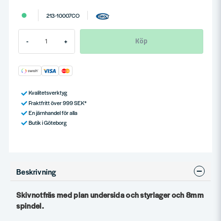
213-10007CO
Köp
-
+
Kvalitetsverktyg
Fraktfritt över 999 SEK*
En järnhandel för alla
Butik i Göteborg
Beskrivning
Skivnotfräs med plan undersida och styrlager och 8mm
spindel.