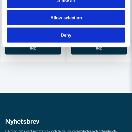
Allow all
COBOLT
COBOLT
Cobolt Skivnotfräs L=10 F=11mm
Cobolt Skivnotfräs L=10, F=8
Allow selection
633 kr
633 kr
679 kr
679 kr
Leveranstid ifrån leverantör ca
Leveranstid ifrån leverantör ca
Deny
3-7 arbetsdagar
3-7 arbetsdagar
Köp
Köp
Nyhetsbrev
Bli medlem i vårt nyhetsbrev och ta del av våra nyheter och erbjudande.