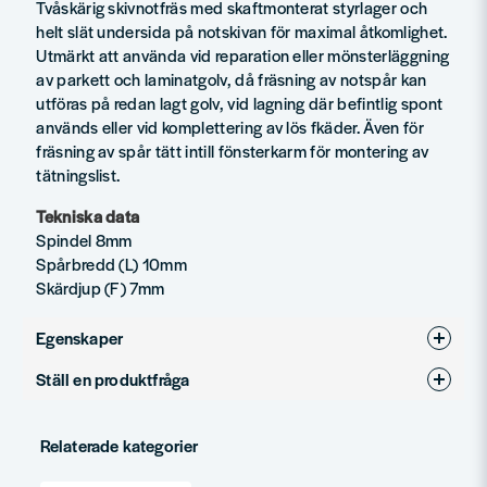
Tvåskärig skivnotfräs med skaftmonterat styrlager och
helt slät undersida på notskivan för maximal åtkomlighet.
Utmärkt att använda vid reparation eller mönsterläggning
av parkett och laminatgolv, då fräsning av notspår kan
utföras på redan lagt golv, vid lagning där befintlig spont
används eller vid komplettering av lös fkäder. Även för
fräsning av spår tätt intill fönsterkarm för montering av
tätningslist.
Tekniska data
Spindel 8mm
Spårbredd (L) 10mm
Skärdjup (F) 7mm
Egenskaper
Ställ en produktfråga
Produkttyp
Notfräsar
question
Fråga oss något om denna produkten...
Relaterade kategorier